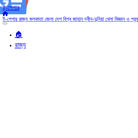
ই-পেপার
ই-পেপার
রাজ্য
কলকাতা
জেলা
দেশ
বিশ্ব জাহান
দ্বীন-দুনিয়া
খেলা
বিজ্ঞান ও প্র
🏠︎
রাজ্য