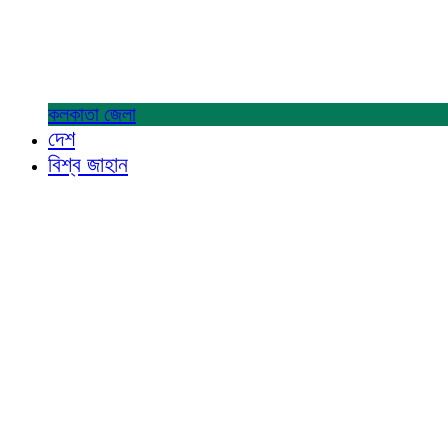
কলকাতা
জেলা
দেশ
বিশ্ব জাহান