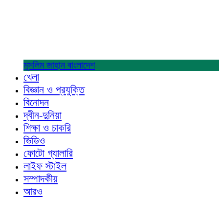
মুসলিম জাহান
বাংলাদেশ
খেলা
বিজ্ঞান ও প্রযুক্তি
বিনোদন
দ্বীন-দুনিয়া
শিক্ষা ও চাকরি
ভিডিও
ফোটো গ্যালারি
লাইফ স্টাইল
সম্পাদকীয়
আরও