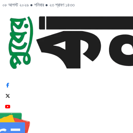
০৮ আগস্ট ২০২৬
●
শনিবার
●
২৩ শ্রাবণ ১৪৩৩