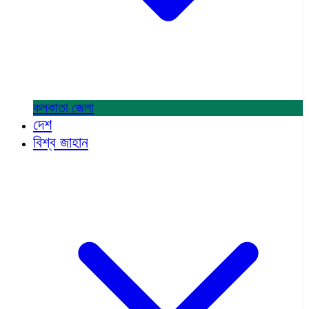
কলকাতা
জেলা
দেশ
বিশ্ব জাহান