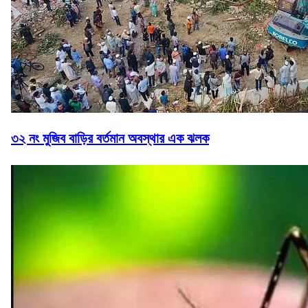
৩২ নং মুজিব বাড়ির বর্তমান অবস্থার এক ঝলক