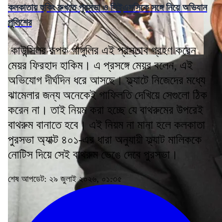
কলকাতায় হুকিং রুখতে পুরসভা ও সিইএসসিকে সঙ্গে নিয়ে অভিযান
পুলিশের
কাউন্সিলর রূপক গাঙ্গুলির এই প্রস্তাব গ্রহণ করেন
মেয়র ফিরহাদ হাকিম। এ প্রসঙ্গে মেয়র বলেন, এই
অভিযোগ দীর্ঘদিন ধরে আসছে। ফ্ল্যাটে নিজেদের মধ্যে
ঝামেলার জন্য অনেকেই গাফিলতি দেখিয়ে সেগুলো ঠিক
করেন না। তাই নিয়ম করা হচ্ছে যে বাথরুমের উপরেই
বাথরুম বানাতে হবে। এই নিয়ম না মানা হলে কলকাতা
পুরসভা অ্যাক্ট ৪০১-এর ধারা অনুযায়ী ফ্ল্যাট মালিককে
নোটিস দিয়ে সেই বাথরুম ভেঙে দেবে পুরসভা।
শেষ আপডেট: ২৯ জুলাই ২০২৬, ০১:৩৫