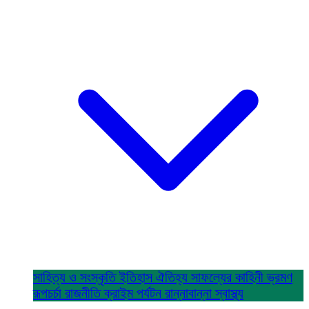
সাহিত্য ও সংস্কৃতি
ইতিহাস ঐতিহ্য
সাফল্যের কাহিনী
ভ্রমণ
রূপচর্চা
রাজনীতি
ক্রাইম
পর্যটন
রান্নাবান্না
স্বাস্থ্য