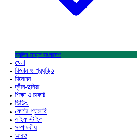
মুসলিম জাহান
বাংলাদেশ
খেলা
বিজ্ঞান ও প্রযুক্তি
বিনোদন
দ্বীন-দুনিয়া
শিক্ষা ও চাকরি
ভিডিও
ফোটো গ্যালারি
লাইফ স্টাইল
সম্পাদকীয়
আরও