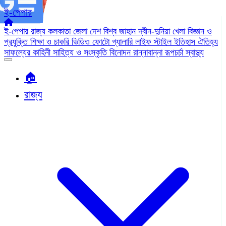
ই-পেপার
ই-পেপার
রাজ্য
কলকাতা
জেলা
দেশ
বিশ্ব জাহান
দ্বীন-দুনিয়া
খেলা
বিজ্ঞান ও
প্রযুক্তি
শিক্ষা ও চাকরি
ভিডিও
ফোটো গ্যালারি
লাইফ স্টাইল
ইতিহাস ঐতিহ্য
সাফল্যের কাহিনী
সাহিত্য ও সংস্কৃতি
বিনোদন
রান্নাবান্না
রূপচর্চা
স্বাস্থ্য
🏠︎
রাজ্য