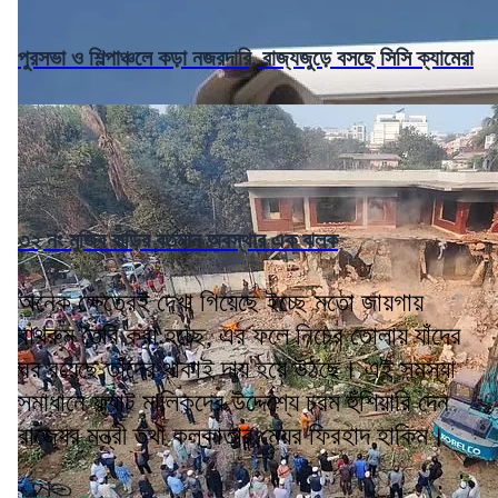
পুরসভা ও শিল্পাঞ্চলে কড়া নজরদারি, রাজ্যজুড়ে বসছে সিসি ক্যামেরা
৩২ নং মুজিব বাড়ির বর্তমান অবস্থার এক ঝলক
অনেক ক্ষেত্রেই দেখা গিয়েছে ইচ্ছে মতো জায়গায়
বাথরুম তৈরি করা হচ্ছে, এর ফলে নিচের তোলায় যাঁদের
ঘর রয়েছে তাঁদের থাকাই দায় হয়ে উঠছে। এই সমস্যা
সমাধানে ফ্ল্যাট মালিকদের উদ্দেশ্যে চরম হুঁশিয়ারি দেন
রাজ্যের মন্ত্রী তথা কলকাতার মেয়র ফিরহাদ হাকিম।