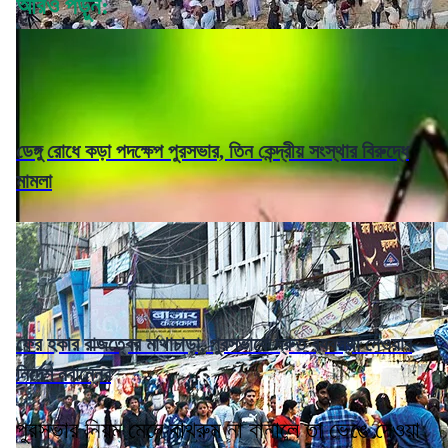
আরও পড়ুন:
ডেঙ্গু রোধে কড়া পদক্ষেপ পুরসভার, তিন কেন্দ্রীয় সংস্থার বিরুদ্ধে
মামলা
ফের হকার রাজত্বের মাথাচাড়া, পুরসভাকে দ্রুত ব্যবস্থা নেওয়ার
নির্দেশ নবান্নের
পুরসভার নিয়ম মেনে বাথরুম না বানালে তা ভেঙে দেওয়া