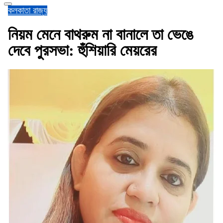
কলকাতা
রাজ্য
নিয়ম মেনে বাথরুম না বানালে তা ভেঙে
দেবে পুরসভা: হুঁশিয়ারি মেয়রের