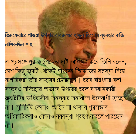
ফিল্মফেয়ারে পাওয়া উপহার বাথরুমের হাতল হিসেবে ব্যবহার করি:
নাসিরুদ্দিন শাহ
এ প্রসঙ্গে পুর কর্তৃপক্ষের দৃষ্টি আকর্ষণ করে তিনি বলেন
,
বেশ কিছু ফ্ল্যাট থেকেই বাথরুম লিকেজের সমস্যা নিয়ে
নাগরিকরা তাঁর সাহায্য চেয়েছেন। তবে বারংবার বলা
সত্বেও সদিচ্ছার অভাবে উপরের তলে বসবাসকারী
ফ্ল্যাটটির অধিবাসীরা সমস্যার সমাধানে উদ্যোগী হচ্ছেন
না। সুনির্দিষ্ট কোনও আইন না থাকায় পুরসভার
অধিকারিকরাও কোনও ব্যবস্থা গ্রহণ করতে পারছেন
না।