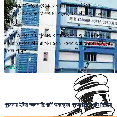
শহরের ফ্ল্যাটগুলো থেকে বাথরুম সমস্যা নিয়ে
একাধিকবার অভিযোগ জমা পড়ছে কলকাতা পুরসভার
কাছে।
সম্প্রতি প্রসঙ্গটি পুরসভার অধিবেশনে তুলে সমস্যা
সমাধানে প্রস্তাব রাখেন ১২১ নম্বর ওয়ার্ডের কাউন্সিলর
রূপক গাঙ্গুলী।
আরও পড়ুন:
পুরসভায় ইডির তদন্ত রিপোর্টে অসন্তোষ প্রকাশ বিচারপতি সিনহার