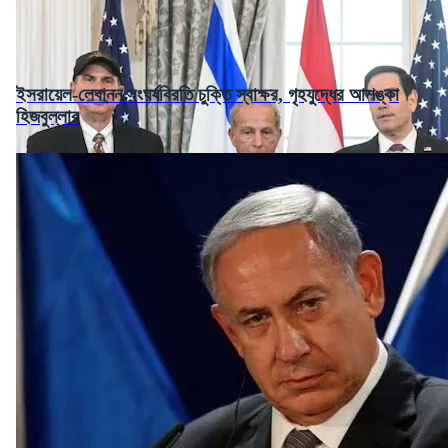
ইসরায়েল-লেবানন সংঘর্ষবিরতি চুক্তি স্বাক্ষর, গৃহযুদ্ধের আশঙ্কা
হিজবুল্লার