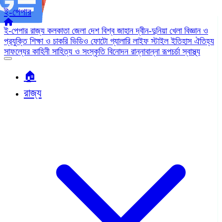
ই-পেপার
ই-পেপার
রাজ্য
কলকাতা
জেলা
দেশ
বিশ্ব জাহান
দ্বীন-দুনিয়া
খেলা
বিজ্ঞান ও
প্রযুক্তি
শিক্ষা ও চাকরি
ভিডিও
ফোটো গ্যালারি
লাইফ স্টাইল
ইতিহাস ঐতিহ্য
সাফল্যের কাহিনী
সাহিত্য ও সংস্কৃতি
বিনোদন
রান্নাবান্না
রূপচর্চা
স্বাস্থ্য
🏠︎
রাজ্য