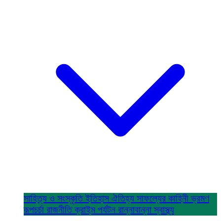
সাহিত্য ও সংস্কৃতি
ইতিহাস ঐতিহ্য
সাফল্যের কাহিনী
ভ্রমণ
রূপচর্চা
রাজনীতি
ক্রাইম
পর্যটন
রান্নাবান্না
স্বাস্থ্য