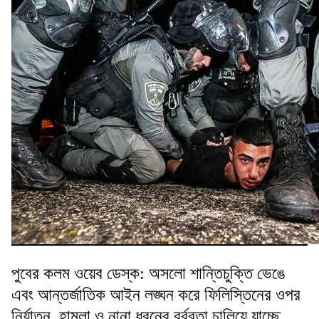
পুবের কলম ওয়েব ডেস্ক: অসলো শান্তিচুক্তি ভেঙে
এবং আন্তর্জাতিক আইন লঙ্ঘন করে ফিলিস্তিনের ওপর
নির্যাতন, হামলা ও নানা ধরনের বর্বরতা চালিয়ে যাচ্ছে