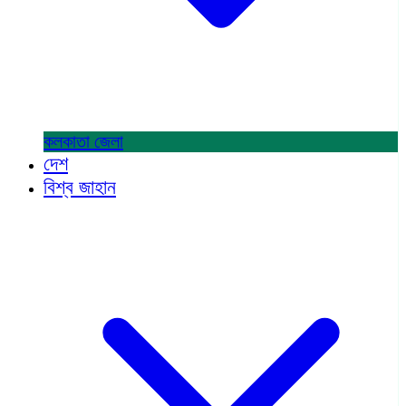
কলকাতা
জেলা
দেশ
বিশ্ব জাহান