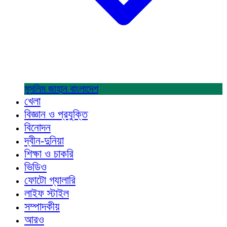
মুসলিম জাহান
বাংলাদেশ
খেলা
বিজ্ঞান ও প্রযুক্তি
বিনোদন
দ্বীন-দুনিয়া
শিক্ষা ও চাকরি
ভিডিও
ফোটো গ্যালারি
লাইফ স্টাইল
সম্পাদকীয়
আরও