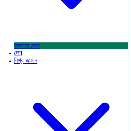
কলকাতা
জেলা
দেশ
বিশ্ব জাহান