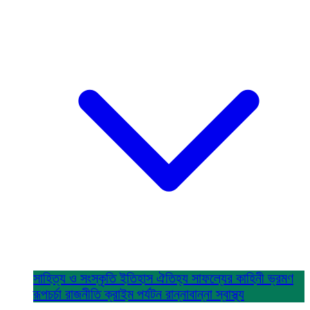
সাহিত্য ও সংস্কৃতি
ইতিহাস ঐতিহ্য
সাফল্যের কাহিনী
ভ্রমণ
রূপচর্চা
রাজনীতি
ক্রাইম
পর্যটন
রান্নাবান্না
স্বাস্থ্য