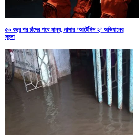
৫০ বছর পর চাঁদের পথে মানুষ, নাসার ‘আর্টেমিস ২’ অভিযানের
সূচনা