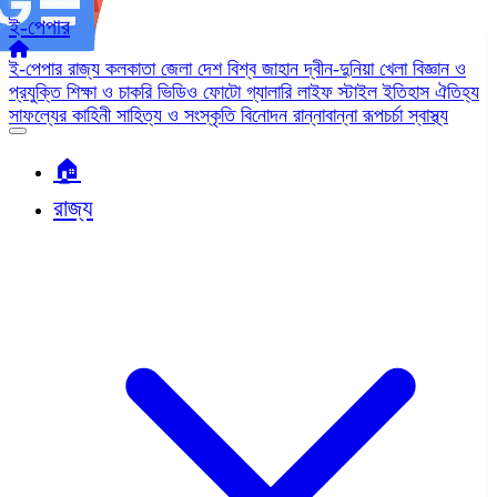
ই-পেপার
ই-পেপার
রাজ্য
কলকাতা
জেলা
দেশ
বিশ্ব জাহান
দ্বীন-দুনিয়া
খেলা
বিজ্ঞান ও
প্রযুক্তি
শিক্ষা ও চাকরি
ভিডিও
ফোটো গ্যালারি
লাইফ স্টাইল
ইতিহাস ঐতিহ্য
সাফল্যের কাহিনী
সাহিত্য ও সংস্কৃতি
বিনোদন
রান্নাবান্না
রূপচর্চা
স্বাস্থ্য
🏠︎
রাজ্য