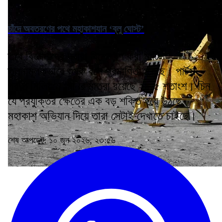
চাঁদে অবতরণের পথে মহাকাশযান ‘ব্লু ঘোস্ট’
তবে বিজ্ঞানীদের দ্বারা বিশ্লেষণ করা মাটি
তুলনামূলকভাবে শুষ্ক বলে প্রমাণিত হয়েছে। পার্টস
প্রতি মিলিয়নে পানির মাত্রা রয়েছে ২৮.৫ শতাংশ। চিন
যে প্রযুক্তির ক্ষেত্রে এক বড় শক্তি হয়ে উঠছে,
মহাকাশ অভিযান দিয়ে তারা সেটাই দেখাতে চাইছে।
শেষ আপডেট: ১০ জুন ২০২৬, ২৩:৫৬