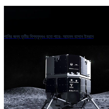
পানির জন্য তৃতীয় বিশ্বযুদ্ধও হতে পারে: আহমদ হাসান ইমরান