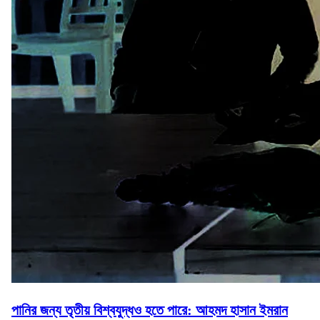
পানির জন্য তৃতীয় বিশ্বযুদ্ধও হতে পারে: আহমদ হাসান ইমরান