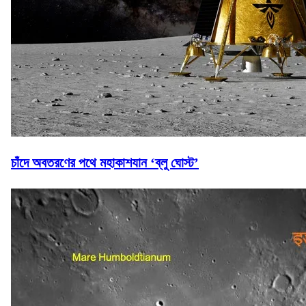
চাঁদে অবতরণের পথে মহাকাশযান ‘ব্লু ঘোস্ট’