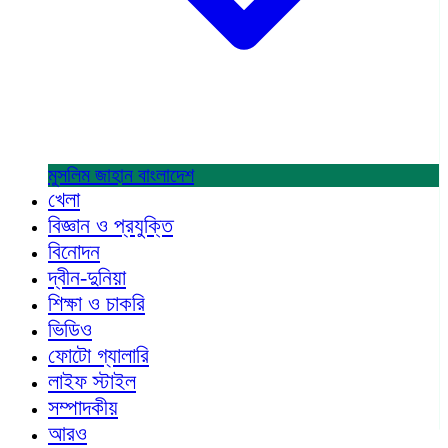
মুসলিম জাহান
বাংলাদেশ
খেলা
বিজ্ঞান ও প্রযুক্তি
বিনোদন
দ্বীন-দুনিয়া
শিক্ষা ও চাকরি
ভিডিও
ফোটো গ্যালারি
লাইফ স্টাইল
সম্পাদকীয়
আরও