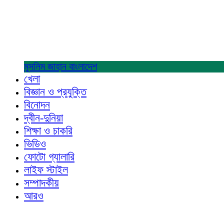
মুসলিম জাহান
বাংলাদেশ
খেলা
বিজ্ঞান ও প্রযুক্তি
বিনোদন
দ্বীন-দুনিয়া
শিক্ষা ও চাকরি
ভিডিও
ফোটো গ্যালারি
লাইফ স্টাইল
সম্পাদকীয়
আরও