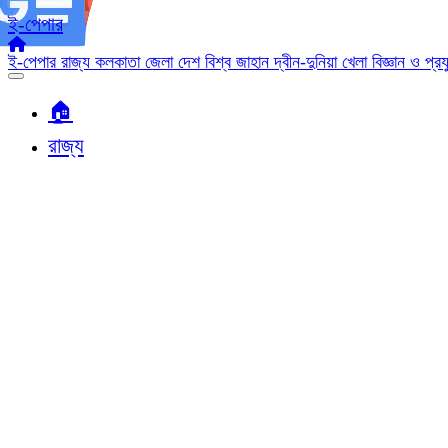
ই-পেপার
ই-পেপার
রাজ্য
কলকাতা
জেলা
দেশ
বিশ্ব জাহান
দ্বীন-দুনিয়া
খেলা
বিজ্ঞান ও প্র
🏠︎
রাজ্য