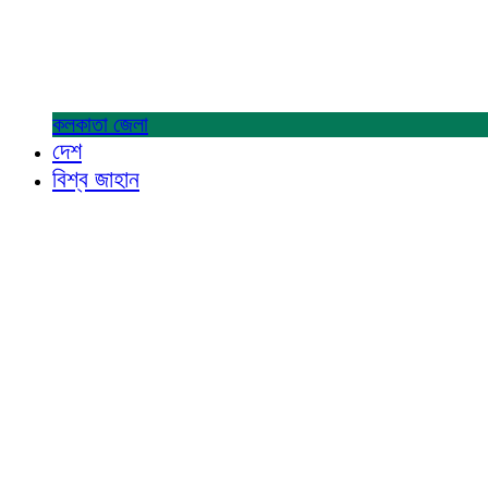
কলকাতা
জেলা
দেশ
বিশ্ব জাহান