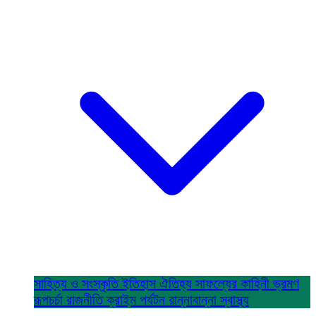
সাহিত্য ও সংস্কৃতি
ইতিহাস ঐতিহ্য
সাফল্যের কাহিনী
ভ্রমণ
রূপচর্চা
রাজনীতি
ক্রাইম
পর্যটন
রান্নাবান্না
স্বাস্থ্য