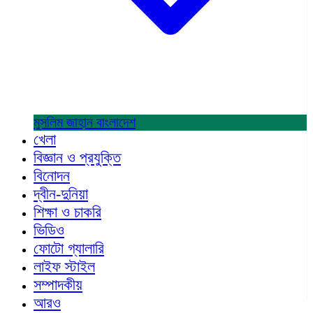
মুসলিম জাহান
বাংলাদেশ
খেলা
বিজ্ঞান ও প্রযুক্তি
বিনোদন
দ্বীন-দুনিয়া
শিক্ষা ও চাকরি
ভিডিও
ফোটো গ্যালারি
লাইফ স্টাইল
সম্পাদকীয়
আরও