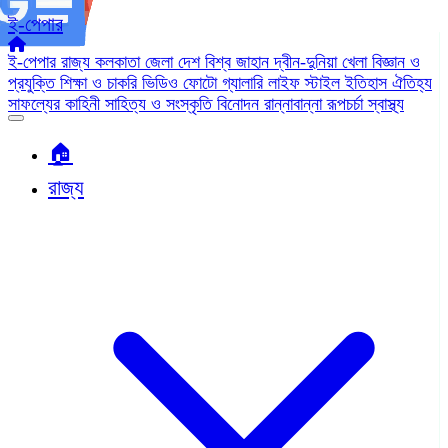
ই-পেপার
ই-পেপার
রাজ্য
কলকাতা
জেলা
দেশ
বিশ্ব জাহান
দ্বীন-দুনিয়া
খেলা
বিজ্ঞান ও
প্রযুক্তি
শিক্ষা ও চাকরি
ভিডিও
ফোটো গ্যালারি
লাইফ স্টাইল
ইতিহাস ঐতিহ্য
সাফল্যের কাহিনী
সাহিত্য ও সংস্কৃতি
বিনোদন
রান্নাবান্না
রূপচর্চা
স্বাস্থ্য
🏠︎
রাজ্য