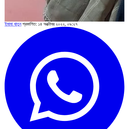
ইমামা খাতুন
প্রকাশিত: ১৪ অক্টোবর ২০২২, ০৯:২৭