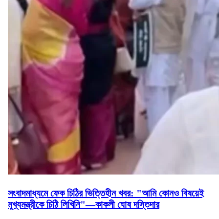
সংবাদমাধ্যমে ফেক চিঠির ভিত্তিহীন খবর: "আমি কোনও বিষয়েই
মুখ্যমন্ত্রীকে চিঠি লিখিনি"—কাকলী ঘোষ দস্তিদার