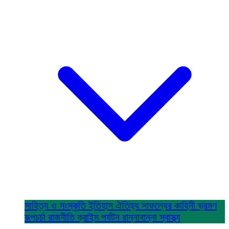
সাহিত্য ও সংস্কৃতি
ইতিহাস ঐতিহ্য
সাফল্যের কাহিনী
ভ্রমণ
রূপচর্চা
রাজনীতি
ক্রাইম
পর্যটন
রান্নাবান্না
স্বাস্থ্য