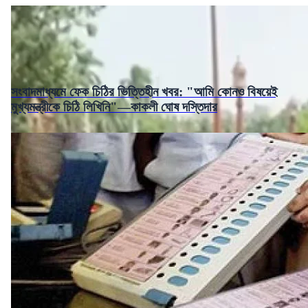
সংবাদমাধ্যমে ফেক চিঠির ভিত্তিহীন খবর: "আমি কোনও বিষয়েই
মুখ্যমন্ত্রীকে চিঠি লিখিনি"—কাকলী ঘোষ দস্তিদার