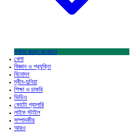
মুসলিম জাহান
বাংলাদেশ
খেলা
বিজ্ঞান ও প্রযুক্তি
বিনোদন
দ্বীন-দুনিয়া
শিক্ষা ও চাকরি
ভিডিও
ফোটো গ্যালারি
লাইফ স্টাইল
সম্পাদকীয়
আরও