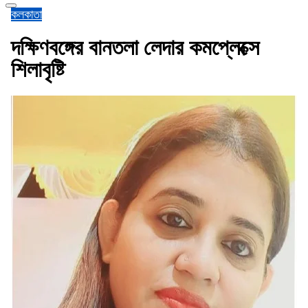
কলকাতা
দক্ষিণবঙ্গের বানতলা লেদার কমপ্লেক্সে
শিলাবৃষ্টি