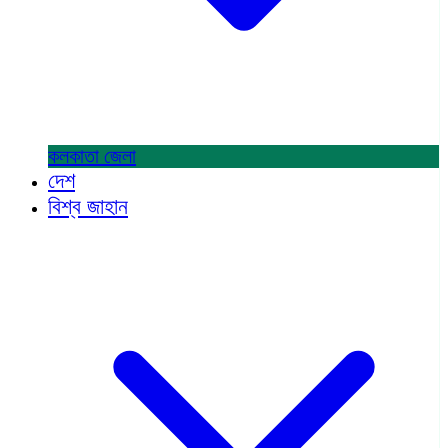
কলকাতা
জেলা
দেশ
বিশ্ব জাহান