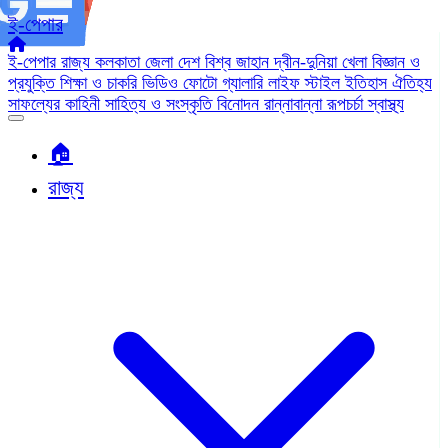
ই-পেপার
ই-পেপার
রাজ্য
কলকাতা
জেলা
দেশ
বিশ্ব জাহান
দ্বীন-দুনিয়া
খেলা
বিজ্ঞান ও
প্রযুক্তি
শিক্ষা ও চাকরি
ভিডিও
ফোটো গ্যালারি
লাইফ স্টাইল
ইতিহাস ঐতিহ্য
সাফল্যের কাহিনী
সাহিত্য ও সংস্কৃতি
বিনোদন
রান্নাবান্না
রূপচর্চা
স্বাস্থ্য
🏠︎
রাজ্য