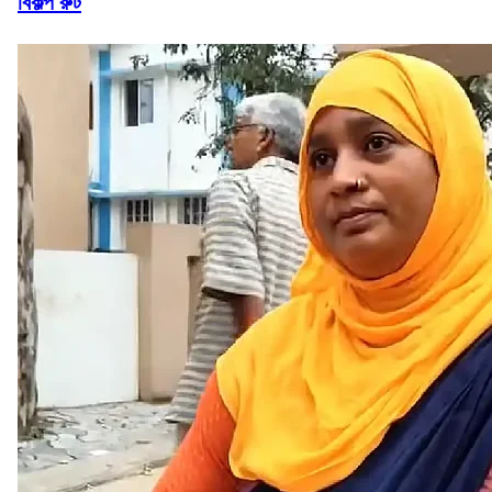
বিকল্প রুট