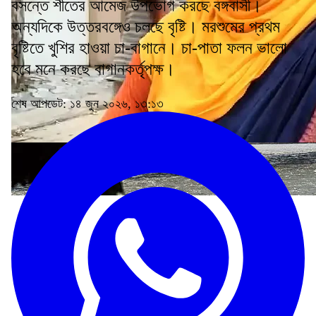
বসন্তে শীতের আমেজ উপভোগ করছে বঙ্গবাসী।
অন্যদিকে উত্তরবঙ্গেও চলছে বৃষ্টি। মরশুমের প্রথম
বৃষ্টিতে খুশির হাওয়া চা-বাগানে। চা-পাতা ফলন ভালো
হবে মনে করছে বাগানকর্তৃপক্ষ।
শেষ আপডেট: ১৪ জুন ২০২৬, ১৩:১৩