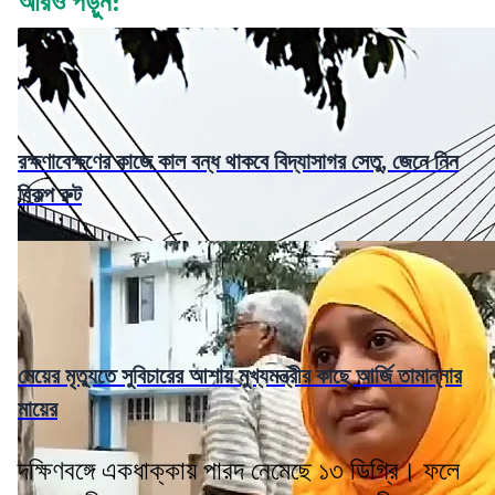
আরও পড়ুন:
রক্ষণাবেক্ষণের কাজে কাল বন্ধ থাকবে বিদ্যাসাগর সেতু, জেনে নিন
বিকল্প রুট
মেয়ের মৃত্যুতে সুবিচারের আশায় মুখ্যমন্ত্রীর কাছে আর্জি তামান্নার
মায়ের
দক্ষিণবঙ্গে একধাক্কায় পারদ নেমেছে ১৩ ডিগ্রি। ফলে