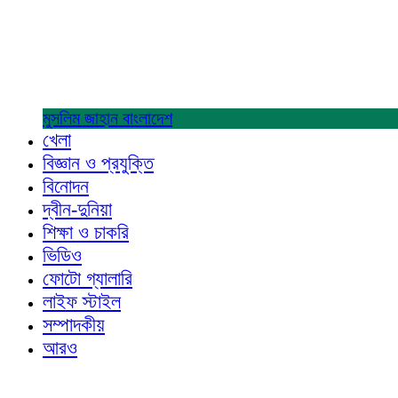
মুসলিম জাহান
বাংলাদেশ
খেলা
বিজ্ঞান ও প্রযুক্তি
বিনোদন
দ্বীন-দুনিয়া
শিক্ষা ও চাকরি
ভিডিও
ফোটো গ্যালারি
লাইফ স্টাইল
সম্পাদকীয়
আরও