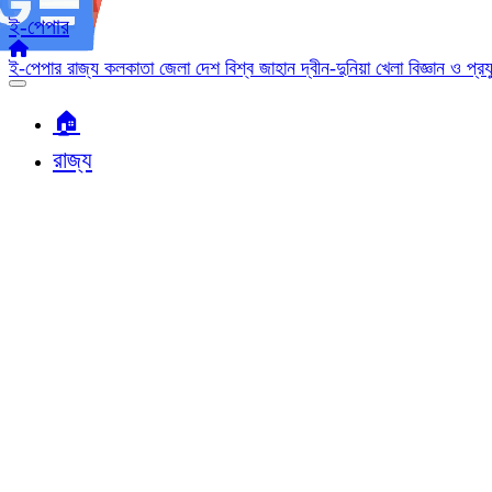
ই-পেপার
ই-পেপার
রাজ্য
কলকাতা
জেলা
দেশ
বিশ্ব জাহান
দ্বীন-দুনিয়া
খেলা
বিজ্ঞান ও প্র
🏠︎
রাজ্য