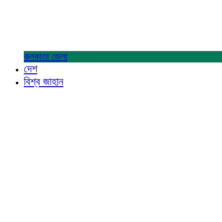
কলকাতা
জেলা
দেশ
বিশ্ব জাহান