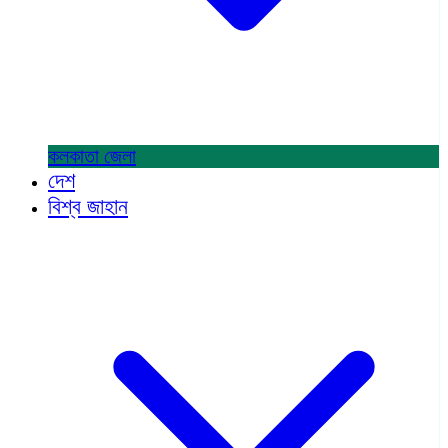
কলকাতা
জেলা
দেশ
বিশ্ব জাহান