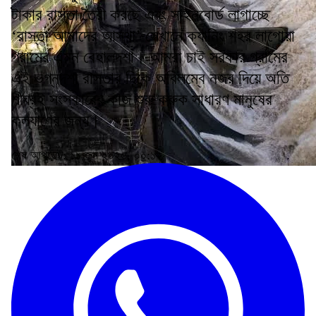
টাকার রাস্তা তৈরী করছে এবং সাইনবোর্ড লাগাচ্ছে
‘রাস্তা আমাদের আস্থা’ সেখানে ক্যানিং শহর লাগোয়া
গ্রামের এমন বেহালদশা। আমরা চাই সরকার গ্রামের
এই ভগ্নদশা রাস্তার দিকে অবিলম্বে নজর দিয়ে অতি
শীঘ্রই সংস্কারের কাজ শুরু করুক সাধারণ মানুষের
কল্যাণের জন্য।
শেষ আপডেট: ১১ জুন ২০২৬, ০০:১২