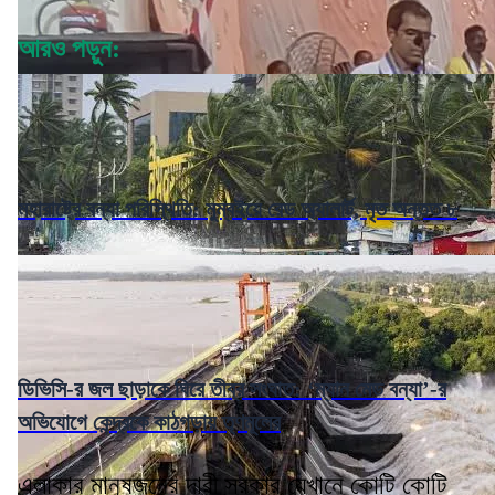
আরও পড়ুন:
মহারাষ্ট্রে বন্যা পরিস্থিতি: মুম্বইয়ে রেড অ্যালার্ট, মৃত অন্তত ৮
ডিভিসি-র জল ছাড়াকে ঘিরে তীব্র সংঘাত: ‘ম্যান মেড বন্যা’-র
অভিযোগে কেন্দ্রকে কাঠগড়ায় তৃণমূলের
এলাকার মানুষজনের দাবী সরকার যেখানে কোটি কোটি