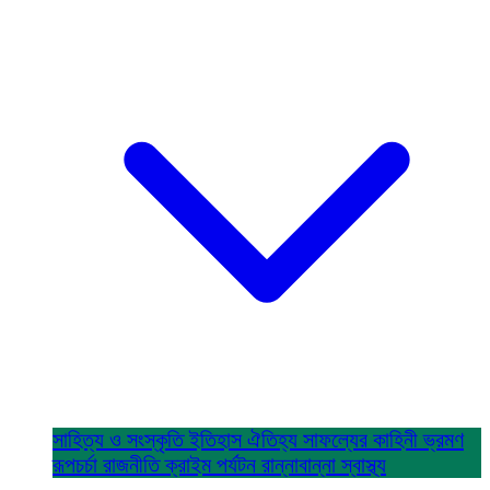
সাহিত্য ও সংস্কৃতি
ইতিহাস ঐতিহ্য
সাফল্যের কাহিনী
ভ্রমণ
রূপচর্চা
রাজনীতি
ক্রাইম
পর্যটন
রান্নাবান্না
স্বাস্থ্য