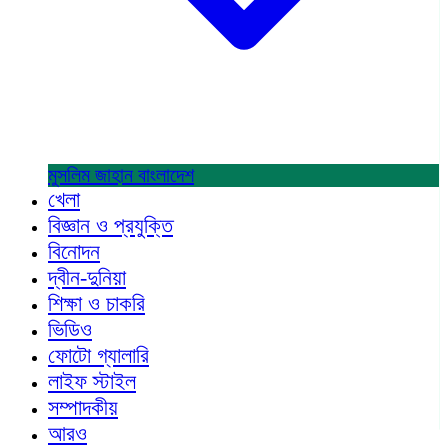
মুসলিম জাহান
বাংলাদেশ
খেলা
বিজ্ঞান ও প্রযুক্তি
বিনোদন
দ্বীন-দুনিয়া
শিক্ষা ও চাকরি
ভিডিও
ফোটো গ্যালারি
লাইফ স্টাইল
সম্পাদকীয়
আরও