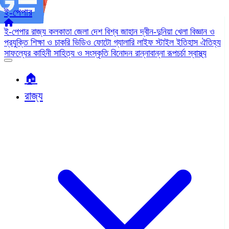
ই-পেপার
ই-পেপার
রাজ্য
কলকাতা
জেলা
দেশ
বিশ্ব জাহান
দ্বীন-দুনিয়া
খেলা
বিজ্ঞান ও
প্রযুক্তি
শিক্ষা ও চাকরি
ভিডিও
ফোটো গ্যালারি
লাইফ স্টাইল
ইতিহাস ঐতিহ্য
সাফল্যের কাহিনী
সাহিত্য ও সংস্কৃতি
বিনোদন
রান্নাবান্না
রূপচর্চা
স্বাস্থ্য
🏠︎
রাজ্য