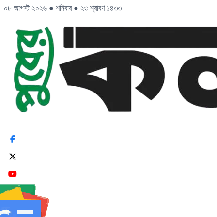
০৮ আগস্ট ২০২৬
●
শনিবার
●
২৩ শ্রাবণ ১৪৩৩