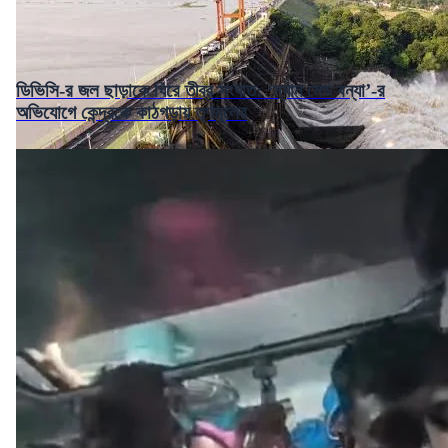
ডিভিসি-র জল ছাড়াকে ঘিরে তীব্র সংঘাত: ‘ম্যান মেড বন্যা’-র
অভিযোগে কেন্দ্রকে কাঠগড়ায় তৃণমূলের