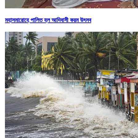
মহাসমারোহে পালিত হল আদিবাসী করম উৎসব