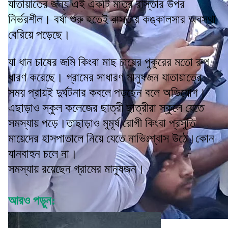
যাতায়াতের জন্য এই একটি মাত্র রাস্তার উপর
নির্ভরশীল। বর্ষা শুরু হতেই রাস্তার কঙ্কালসার অবস্থা
বেরিয়ে পড়েছে।
যা ধান চাষের জমি কিংবা মাছ চাষের পুকুরের মতো রুপ
ধারণ করেছে। গ্রামের সাধারণ মানুষজন যাতায়াতের
সময় প্রায়ই দুর্ঘটনার কবলে পড়ছেন বলে অভিযোগ।
এছাড়াও স্কুল কলেজের ছাত্রী ছাত্রীরা স্কুলে যেতে
সমস্যায় পড়ে।তাছাড়াও মুমূর্ষ রোগী কিংবা প্রসুতি
মায়েদের হাসপাতালে নিয়ে যেতে নাভিঃশ্বাস উঠে।কোন
যানবাহন চলে না।
সমস্যায় রয়েছেন গ্রামের মানুষজন।
আরও পড়ুন: