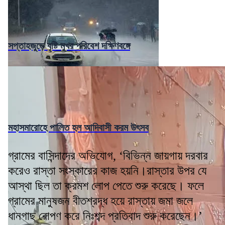
সপ্তাহজুড়ে বৃষ্টি মুখর পরিবেশ দক্ষিণবঙ্গে
মহাসমারোহে পালিত হল আদিবাসী করম উৎসব
গ্রামের বাসিন্দাদের অভিযোগ, ‘বিভিন্ন জায়গায় দরবার
করেও রাস্তা সংস্কারের কাজ হয়নি।রাস্তার উপর যে
আস্থা ছিল তা ক্রমশ লোপ পেতে শুরু করেছে। ফলে
গ্রামের মানুষজন বীতশ্রদ্ধ হয়ে রাস্তায় জমা জলে
ধানগাছ রোপণ করে নিঃশব্দ প্রতিবাদ শুরু করেছেন।’