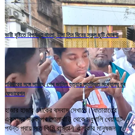
ভারী বৃষ্টিতে বিপর্যস্ত বাংলা, টানা তিন দিনের স্কুল ছুটি ঘোষণা
পরিবারের সঙ্গে সাক্ষাৎ, শেখ জামিল হত্যায় স্তম্ভিত সংখ্যালঘু যুব
ফেডারেশন
হাজার হাজার লোকের বসবাস সেখানে। যাতায়াতের
একমাত্র সড়ক পথ গোলাবাড়ি থেকে মধুখালি খেয়াঘাট
পর্যন্ত প্রায় সাত কিমি রাস্তা। এলাকার মানুষজন