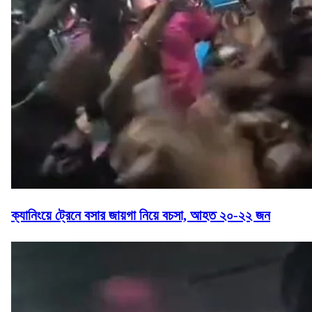
ক্যানিংয়ে ট্রেনে বসার জায়গা নিয়ে বচসা, আহত ২০-২২ জন