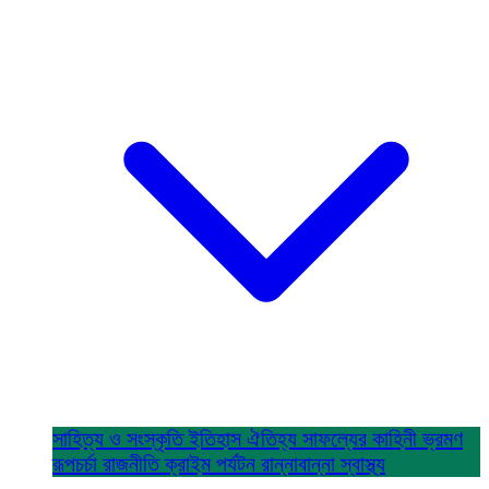
সাহিত্য ও সংস্কৃতি
ইতিহাস ঐতিহ্য
সাফল্যের কাহিনী
ভ্রমণ
রূপচর্চা
রাজনীতি
ক্রাইম
পর্যটন
রান্নাবান্না
স্বাস্থ্য