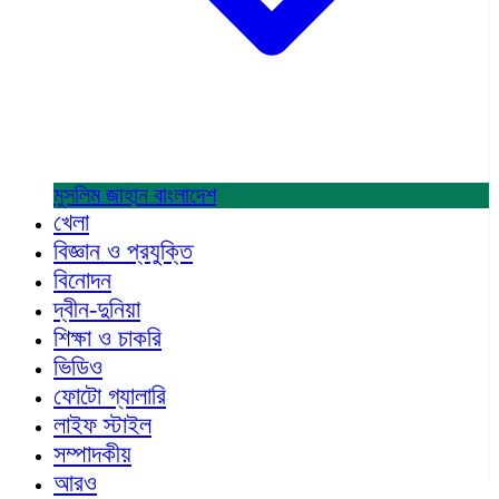
মুসলিম জাহান
বাংলাদেশ
খেলা
বিজ্ঞান ও প্রযুক্তি
বিনোদন
দ্বীন-দুনিয়া
শিক্ষা ও চাকরি
ভিডিও
ফোটো গ্যালারি
লাইফ স্টাইল
সম্পাদকীয়
আরও