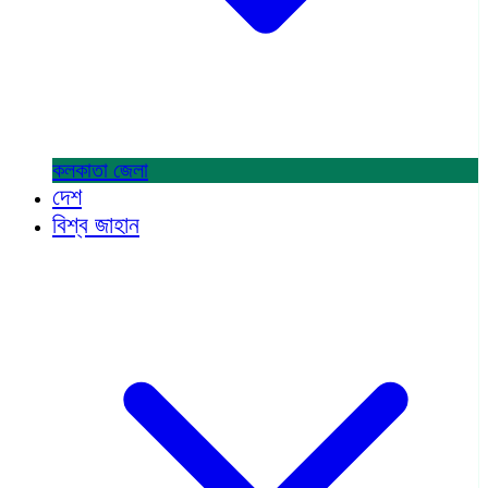
কলকাতা
জেলা
দেশ
বিশ্ব জাহান