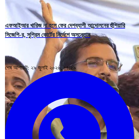
এফআইআর খারিজ না হলে ফের দেশব্যাপী আন্দোলনের হুঁশিয়ারি
সিজেপি-র, সুপ্রিম কোর্টের নির্দেশে অসন্তোষ
শেষ আপডেট: ২৯ জুলাই ২০২৬, ১৫:৫৯