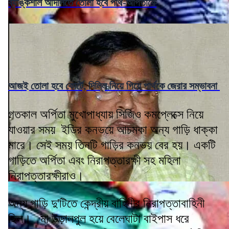
ব্যাঙ্কশাল আদালতে তোলা হবে পার্থ-অর্পিতাকে
আজই তোলা হবে কোর্টে, দিল্লি নিয়ে গিয়ে পার্থকে জেরার সম্ভাবনা
গতকাল অর্পিতা মুখোপাধ্যায় সিজিও কমপ্লেক্সে নিয়ে
যাওয়ার সময় ইডির কনভয়ে আচমকা অন্য গাড়ি ধাক্কা
মারে। সেই সময় তিনটি গাড়ির কনভয় বের হয়। একটি
গাড়িতে অর্পিতা এবং নিরাপত্তারক্ষী সহ মহিলা
নিরাপত্তারক্ষীরাও।
অন্য গাড়ি দু'টিতে কেন্দ্রীয় বাহিনীর নিরাপত্তাবাহিনী
ছিল। মা উড়ালপুল হয়ে বেলেঘাটা বাইপাস ধরে