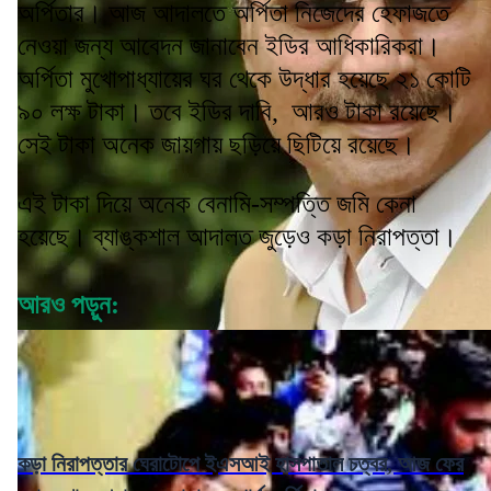
অর্পিতার। আজ আদালতে অর্পিতা নিজেদের হেফাজতে
নেওয়া জন্য আবেদন জানাবেন ইডির আধিকারিকরা।
অর্পিতা মুখোপাধ্যায়ের ঘর থেকে উদ্ধার হয়েছে ২১ কোটি
৯০ লক্ষ টাকা। তবে ইডির দাবি, আরও টাকা রয়েছে।
সেই টাকা অনেক জায়গায় ছড়িয়ে ছিটিয়ে রয়েছে।
এই টাকা দিয়ে অনেক বেনামি-সম্পত্তি জমি কেনা
হয়েছে। ব্যাঙ্কশাল আদালত জুড়েও কড়া নিরাপত্তা।
আরও পড়ুন:
কড়া নিরাপত্তার ঘেরাটোপে ইএসআই হাসপাতাল চত্বর, আজ ফের