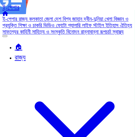
ই-পেপার
ই-পেপার
রাজ্য
কলকাতা
জেলা
দেশ
বিশ্ব জাহান
দ্বীন-দুনিয়া
খেলা
বিজ্ঞান ও
প্রযুক্তি
শিক্ষা ও চাকরি
ভিডিও
ফোটো গ্যালারি
লাইফ স্টাইল
ইতিহাস ঐতিহ্য
সাফল্যের কাহিনী
সাহিত্য ও সংস্কৃতি
বিনোদন
রান্নাবান্না
রূপচর্চা
স্বাস্থ্য
🏠︎
রাজ্য