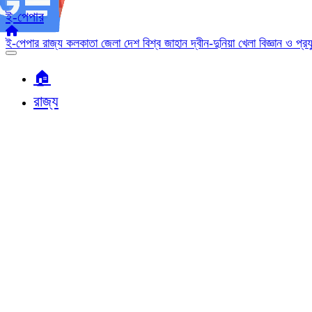
ই-পেপার
ই-পেপার
রাজ্য
কলকাতা
জেলা
দেশ
বিশ্ব জাহান
দ্বীন-দুনিয়া
খেলা
বিজ্ঞান ও প্র
🏠︎
রাজ্য