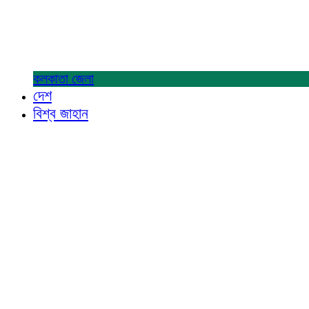
কলকাতা
জেলা
দেশ
বিশ্ব জাহান