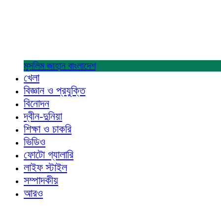
মুসলিম জাহান
বাংলাদেশ
খেলা
বিজ্ঞান ও প্রযুক্তি
বিনোদন
দ্বীন-দুনিয়া
শিক্ষা ও চাকরি
ভিডিও
ফোটো গ্যালারি
লাইফ স্টাইল
সম্পাদকীয়
আরও