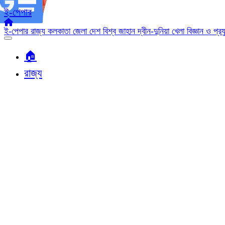
ই-পেপার
ই-পেপার
রাজ্য
কলকাতা
জেলা
দেশ
বিশ্ব জাহান
দ্বীন-দুনিয়া
খেলা
বিজ্ঞান ও প্র
🏠︎
রাজ্য