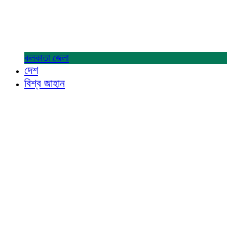
কলকাতা
জেলা
দেশ
বিশ্ব জাহান