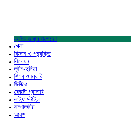
মুসলিম জাহান
বাংলাদেশ
খেলা
বিজ্ঞান ও প্রযুক্তি
বিনোদন
দ্বীন-দুনিয়া
শিক্ষা ও চাকরি
ভিডিও
ফোটো গ্যালারি
লাইফ স্টাইল
সম্পাদকীয়
আরও