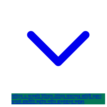
সাহিত্য ও সংস্কৃতি
ইতিহাস ঐতিহ্য
সাফল্যের কাহিনী
ভ্রমণ
রূপচর্চা
রাজনীতি
ক্রাইম
পর্যটন
রান্নাবান্না
স্বাস্থ্য