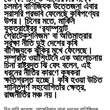
চলমান বাণিজ্যিক উত্তেজনা এবার
সরাসরি প্রভাব ফেলেছে কৃষিপণ্যের
উপর। চিনের মতে, মার্কিন
যুক্তরাষ্ট্রের ‘র‌্যাম্প্যান্ট
প্রোটেকশনিজম’ বা অতিমাত্রার
সুরক্ষা নীতি দুই দেশের কৃষি
বাণিজ্যকে ঝুঁকির মুখে ফেলেছে।
সম্প্রতি ওয়াশিংটনে এক আলোচনায়
চিনা রাষ্ট্রদূত ঝি ফেং বলেন, এই
ধরনের নীতির কারণে কৃষকরা
ক্ষতিগ্রস্ত হচ্ছে। কৃষি হওয়া উচিত
শান্তিপূর্ণ সহযোগিতার ক্ষেত্র,
রাজনীতির মঞ্চ নয়।
চিন দাবি করেছে, আমেরিকার নানা ধরনের বাণিজ্যিক