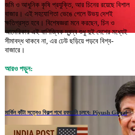
জমি ও আধুনিক কৃষি প্রযুক্তি, আর চিনের রয়েছে বিশাল
বাজার। এই সহযোগিতা ভেঙে গেলে উভয় দেশই
ক্ষতিগ্রস্ত হবে। বিশেষজ্ঞরা মনে করছেন, চিন ও
আমেরিকার এই বাণিজ্যিক দ্বন্দ্ব শুধু দুই দেশের মধ্যেই
সীমাবদ্ধ থাকবে না, এর ঢেউ ছড়িয়ে পড়বে বিশ্ব-
বাজারে।
আরও পড়ুন:
মার্কিন কাঁটা সত্বেও বিকল্প পথে রফতানি চলবে: Piyush Goyal