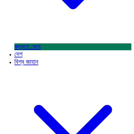
কলকাতা
জেলা
দেশ
বিশ্ব জাহান