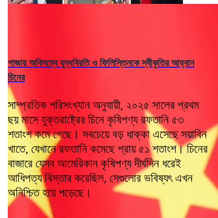
গাজায় অবিলম্বে যুদ্ধবিরতি ও ফিলিস্তিনকে স্বীকৃতির আহ্বান
চিনের
সাম্প্রতিক পরিসংখ্যান অনুযায়ী, ২০২৫ সালের প্রথম
ছয় মাসে যুক্তরাষ্ট্রের চিনে কৃষিপণ্য রফতানি ৫৩
শতাংশ কমে গেছে। সবচেয়ে বড় ধাক্কা এসেছে সয়াবিন
খাতে, যেখানে রফতানি কমেছে প্রায় ৫১ শতাংশ। চিনের
বাজারে যেসব আমেরিকান কৃষিপণ্য দীর্ঘদিন ধরেই
আধিপত্য বিস্তার করেছিল, সেগুলোর ভবিষ্যৎ এখন
অনিশ্চিত হয়ে পড়েছে।