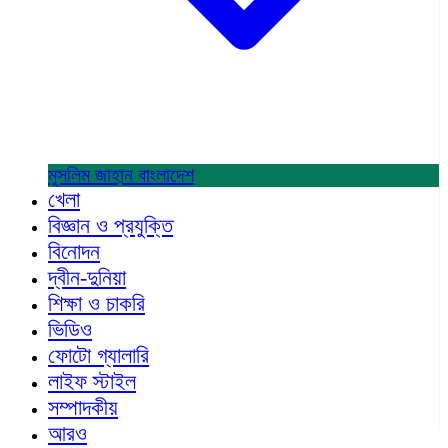
মুসলিম জাহান
বাংলাদেশ
খেলা
বিজ্ঞান ও প্রযুক্তি
বিনোদন
দ্বীন-দুনিয়া
শিক্ষা ও চাকরি
ভিডিও
ফোটো গ্যালারি
লাইফ স্টাইল
সম্পাদকীয়
আরও