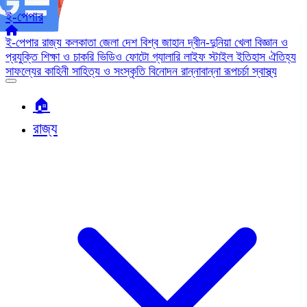
ই-পেপার
ই-পেপার
রাজ্য
কলকাতা
জেলা
দেশ
বিশ্ব জাহান
দ্বীন-দুনিয়া
খেলা
বিজ্ঞান ও
প্রযুক্তি
শিক্ষা ও চাকরি
ভিডিও
ফোটো গ্যালারি
লাইফ স্টাইল
ইতিহাস ঐতিহ্য
সাফল্যের কাহিনী
সাহিত্য ও সংস্কৃতি
বিনোদন
রান্নাবান্না
রূপচর্চা
স্বাস্থ্য
🏠︎
রাজ্য