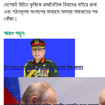
দেশেরই উচিত কৃষিকে রাজনৈতিক বিবাদের বাইরে রাখা
এবং গঠনমূলক সংলাপের মাধ্যমে সমস্যা সমাধানের পথ
খোঁজা।
আরও পড়ুন:
চিন সফরে বাংলাদেশের সেনাপ্রধান ওয়াকার-উজ-জামান