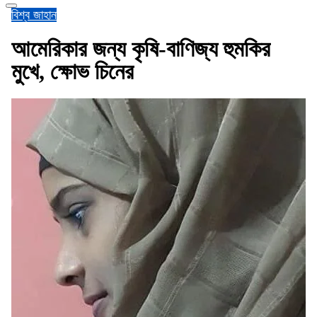
বিশ্ব জাহান
আমেরিকার জন্য কৃষি-বাণিজ্য হুমকির
মুখে, ক্ষোভ চিনের