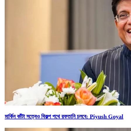
মার্কিন কাঁটা সত্বেও বিকল্প পথে রফতানি চলবে: Piyush Goyal