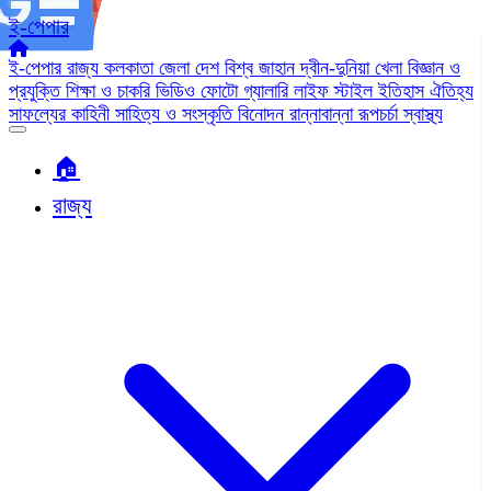
ই-পেপার
ই-পেপার
রাজ্য
কলকাতা
জেলা
দেশ
বিশ্ব জাহান
দ্বীন-দুনিয়া
খেলা
বিজ্ঞান ও
প্রযুক্তি
শিক্ষা ও চাকরি
ভিডিও
ফোটো গ্যালারি
লাইফ স্টাইল
ইতিহাস ঐতিহ্য
সাফল্যের কাহিনী
সাহিত্য ও সংস্কৃতি
বিনোদন
রান্নাবান্না
রূপচর্চা
স্বাস্থ্য
🏠︎
রাজ্য