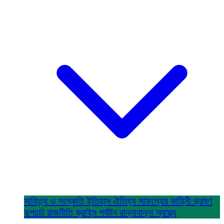
সাহিত্য ও সংস্কৃতি
ইতিহাস ঐতিহ্য
সাফল্যের কাহিনী
ভ্রমণ
রূপচর্চা
রাজনীতি
ক্রাইম
পর্যটন
রান্নাবান্না
স্বাস্থ্য