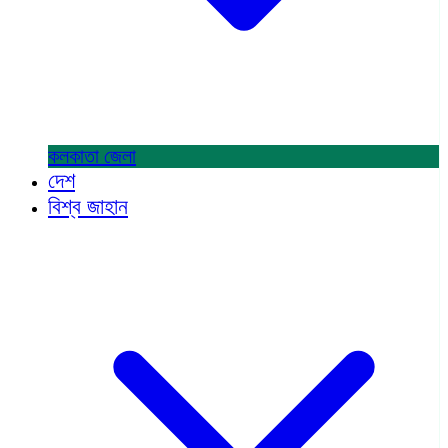
কলকাতা
জেলা
দেশ
বিশ্ব জাহান