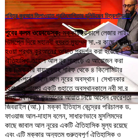
পবিত্র কুরআন তিলাওয়াত প্রতিযোগিতায় হলিউডের চিত্রনাট্যকার
পুবের কলম ওয়েবডেস্ক:
মক্কার আকাশে লেজার লাইট
ডিসপ্লে দিয়ে মহানবী হযরত মুহাম্মদ সা.-র কাছে নাজিল
হওয়া প্রথম কুরআনের আয়াত প্রদর্শন করা হয়েছে।
ঐতিহাসিক জাবাল আল নূর পাহাড়ে এ আয়োজন করা
হয়। মক্কার বায়তুল্লাহ শরিফ থেকে ৪ কিলোমিটার
উত্তর-পূর্বে জাবাল আল নূরের অবস্থান। সেখানকার
হেরা গুহা নামের একটি গুহাতে অবস্থানকালে নবী সা.র
কাছে সর্বপ্রথম কুরআনের আয়াত নিয়ে আসেন ফেরেশতা
জিবরাইল (আ.)। মক্কা ইতিহাস কেন্দ্রের পরিচালক ড.
ফাওয়াজ আল-দাহাস বলেন, সাধারণভাবে মুসলিমদের
কাছে জাবাল আল নূরের একটি ঐতিহাসিক মূল্য রয়েছে
এবং এটি মক্কার অন্যতম গুরুত্বপূর্ণ ঐতিহাসিক ও