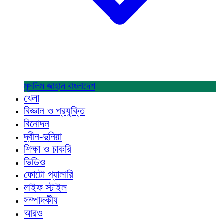
মুসলিম জাহান
বাংলাদেশ
খেলা
বিজ্ঞান ও প্রযুক্তি
বিনোদন
দ্বীন-দুনিয়া
শিক্ষা ও চাকরি
ভিডিও
ফোটো গ্যালারি
লাইফ স্টাইল
সম্পাদকীয়
আরও