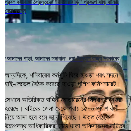
প্রবল বর্ষণে ক্ষতিগ্রস্তদের "বাংলার বাড়ি" প্রকল্পে বাড়ি বানিয়ে
দেবে নবান্ন
‘আমাদের পাড়া, আমাদের সমাধান’-নয়া উদ্যোগ রাজ্য সরকারের
অন্যদিকে, শনিবারের কর্মসূচি ঘিরে হাওড়া শরৎ সদনে
হাই-লেভেল বৈঠক করেছে হাওড়া পুলিশ কমিশনারেট।
সেখানে অতিরিক্ত বাহিনী মোতায়েনের সিদ্ধান্ত নেওয়া
হয়েছে। বাইরের জেলা থেকে প্রায় ১৫০০ পুলিশ কর্মী
নিয়ে আসা হবে বলে জানা গিয়েছে। উক্ত বৈঠকে
উচ্চপদস্থ আধিকারিকরা মাঠে থাকা অফিসারদের দায়িত্ব