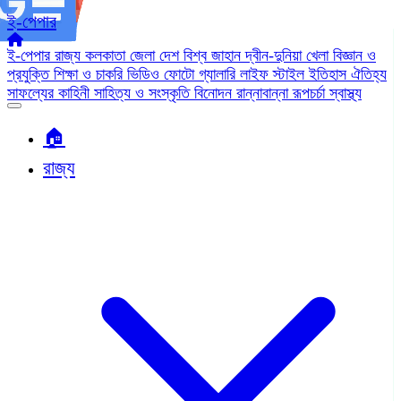
ই-পেপার
ই-পেপার
রাজ্য
কলকাতা
জেলা
দেশ
বিশ্ব জাহান
দ্বীন-দুনিয়া
খেলা
বিজ্ঞান ও
প্রযুক্তি
শিক্ষা ও চাকরি
ভিডিও
ফোটো গ্যালারি
লাইফ স্টাইল
ইতিহাস ঐতিহ্য
সাফল্যের কাহিনী
সাহিত্য ও সংস্কৃতি
বিনোদন
রান্নাবান্না
রূপচর্চা
স্বাস্থ্য
🏠︎
রাজ্য