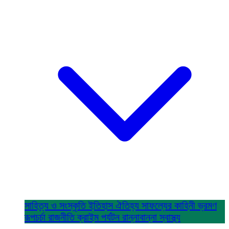
সাহিত্য ও সংস্কৃতি
ইতিহাস ঐতিহ্য
সাফল্যের কাহিনী
ভ্রমণ
রূপচর্চা
রাজনীতি
ক্রাইম
পর্যটন
রান্নাবান্না
স্বাস্থ্য