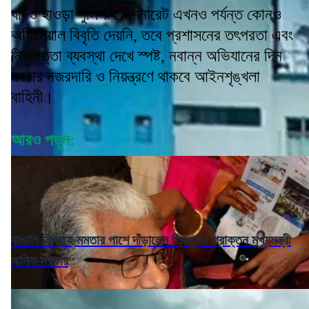
যদিও হাওড়া পুলিশ কমিশনারেট এখনও পর্যন্ত কোনও
অফিসিয়াল বিবৃতি দেয়নি, তবে প্রশাসনের তৎপরতা এবং
নিরাপত্তা ব্যবস্থা দেখে স্পষ্ট, নবান্ন অভিযানের দিন
কঠোর নজরদারি ও নিয়ন্ত্রণে থাকবে আইনশৃঙ্খলা
বাহিনী।
আরও পড়ুন:
বাঙালি নিগ্রহে মমতার পাশে দাঁড়ালেন ত্রিপুরার প্রাক্তন মুখ্যমন্ত্রী
মানিক সরকার