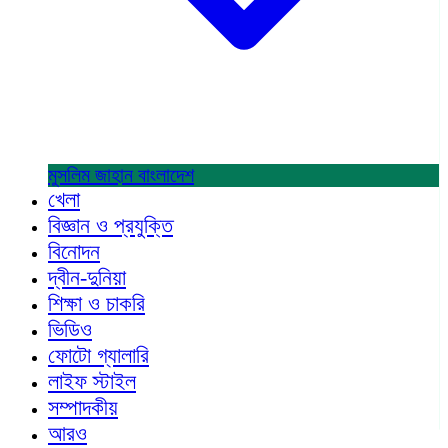
মুসলিম জাহান
বাংলাদেশ
খেলা
বিজ্ঞান ও প্রযুক্তি
বিনোদন
দ্বীন-দুনিয়া
শিক্ষা ও চাকরি
ভিডিও
ফোটো গ্যালারি
লাইফ স্টাইল
সম্পাদকীয়
আরও