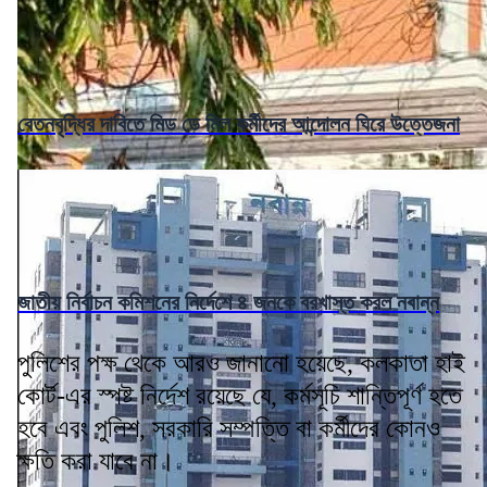
বেতনবৃদ্ধির দাবিতে মিড ডে মিল কর্মীদের আন্দোলন ঘিরে উত্তেজনা
জাতীয় নির্বাচন কমিশনের নির্দেশে ৪ জনকে বরখাস্ত করল নবান্ন
পুলিশের পক্ষ থেকে আরও জানানো হয়েছে, কলকাতা হাই
কোর্ট-এর স্পষ্ট নির্দেশ রয়েছে যে, কর্মসূচি শান্তিপূর্ণ হতে
হবে এবং পুলিশ, সরকারি সম্পত্তি বা কর্মীদের কোনও
ক্ষতি করা যাবে না।