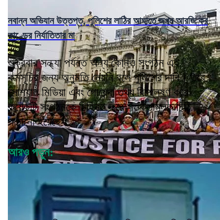
নবান্ন অভিযান উত্তপ্ত, পুলিশের লাঠির আঘাতে জখম আরজি কর
কাণ্ডের নির্যাতিতার মা
শুক্রবার সন্ধ্যা পর্যন্ত অন্য কোনও সংগঠন এই
কর্মসূচির জন্য অনুমতি নেয়নি বলে পুলিশের দাবি। তবে
সোশ্যাল মিডিয়া এবং গোয়েন্দা তথ্য বিশ্লেষণ করে
কয়েকটি সংগঠনকে চিহ্নিত করে সতর্কতামূলক চিঠি
পাঠানো হয়েছে।
আরও পড়ুন: