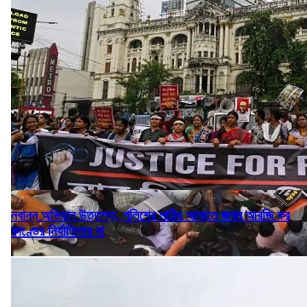
নবান্ন অভিযান উত্তপ্ত, পুলিশের লাঠির আঘাতে জখম আরজি কর
কাণ্ডের নির্যাতিতার মা