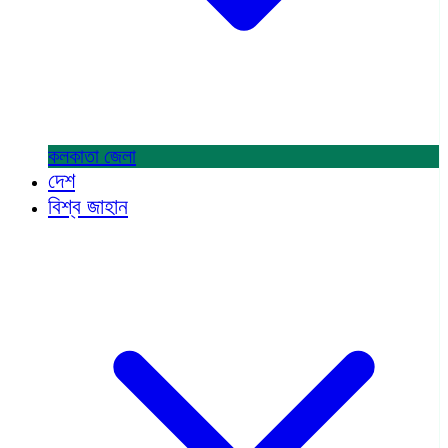
কলকাতা
জেলা
দেশ
বিশ্ব জাহান