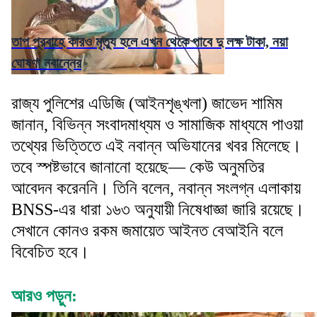
তাপ প্রবাহে কারও মৃত্যু হলে এখন থেকে পাবে দু লক্ষ টাকা, নয়া
ঘোষণা নবান্নের
রাজ্য পুলিশের এডিজি (আইনশৃঙ্খলা) জাভেদ শামিম
জানান, বিভিন্ন সংবাদমাধ্যম ও সামাজিক মাধ্যমে পাওয়া
তথ্যের ভিত্তিতে এই নবান্ন অভিযানের খবর মিলেছে।
তবে স্পষ্টভাবে জানানো হয়েছে— কেউ অনুমতির
আবেদন করেননি। তিনি বলেন, নবান্ন সংলগ্ন এলাকায়
BNSS-এর ধারা ১৬৩ অনুযায়ী নিষেধাজ্ঞা জারি রয়েছে।
সেখানে কোনও রকম জমায়েত আইনত বেআইনি বলে
বিবেচিত হবে।
আরও পড়ুন: