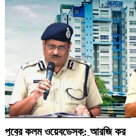
পুবের কলম ওয়েবডেস্ক:
আরজি কর