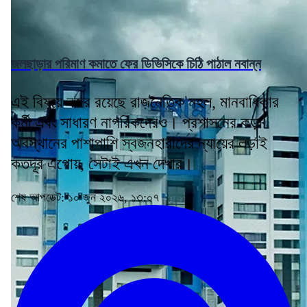
জলছাড়ার পরিমাণ কমাতে ফের ডিভিসিকে চিঠি পাঠাল নবান্ন
এই বিষয়ে নজর রয়েছে রাজনৈতিক মহল, মানবাধিকার
কর্মী এবং সাধারণ নাগরিকদেরও। প্রশাসনের কড়া
অবস্থানের পাশাপাশি স্বজনহারাদের ন্যায়ের লড়াই
কতদূর এগোয়, সেটাই এখন দেখার।
শেষ আপডেট: ১০ জুন ২০২৬, ১৩:০৭