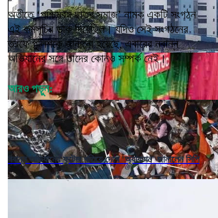
অতীতে ‘পশ্চিমবঙ্গ ছাত্র সমাজ’ নামক একটি সংগঠন
এই কর্মসূচির ডাক দিয়েছিল। যদিও সেই সংগঠনের
তরফে পুলিশকে জানানো হয়েছে, এবারের নবান্ন
অভিযানের সঙ্গে তাদের কোনও সম্পর্ক নেই।
আরও পড়ুন:
নবান্ন অভিযানের ফুটেজ খতিয়ে দেখে 'অ্যাকশন' জানালেন সিপি