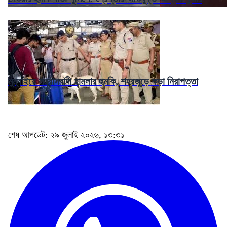
মুম্বাইয়ে সন্ত্রাসবাদী হামলার হুমকি, শহরজুড়ে কড়া নিরাপত্তা
শেষ আপডেট: ২৯ জুলাই ২০২৬, ১৩:৩১