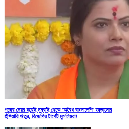
পদ্মের মেয়র হয়েই মুম্বাই থেকে 'অবৈধ বাংলাদেশি' তাড়ানোর
হুঁশিয়ারি ঋতুর, বিজেপির টার্গেট মুসলিমরা!