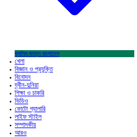
মুসলিম জাহান
বাংলাদেশ
খেলা
বিজ্ঞান ও প্রযুক্তি
বিনোদন
দ্বীন-দুনিয়া
শিক্ষা ও চাকরি
ভিডিও
ফোটো গ্যালারি
লাইফ স্টাইল
সম্পাদকীয়
আরও