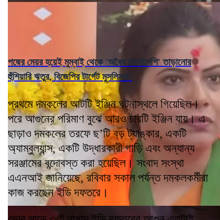
পদ্মের মেয়র হয়েই মুম্বাই থেকে 'অবৈধ বাংলাদেশি' তাড়ানোর
হুঁশিয়ারি ঋতুর, বিজেপির টার্গেট মুসলিমরা!
প্রথমে দমকলের আটটি ইঞ্জিন ঘটনাস্থলে গিয়েছিল।
পরে আগুনের পরিমাণ বুঝে আরও চারটি ইঞ্জিন যায়। এ
ছাড়াও দমকলের তরফে ছ’টি বড় ট্যাঙ্কার, একটি
অ্যাম্বুল্যান্স, একটি উদ্ধারকারী গাড়ি এবং অন্যান্য
সরঞ্জামের বন্দোবস্ত করা হয়েছিল। সংবাদ সংস্থা
এএনআই জানিয়েছে, রবিবার সকাল পর্যন্ত দমকলকর্মীরা
কাজ করছেন ইডি দফতরে।
ভোর সাড়ে ৩টে নাগাদ ইডি দফতরের আগুন এতটাই