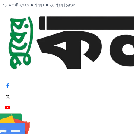
০৮ আগস্ট ২০২৬
●
শনিবার
●
২৩ শ্রাবণ ১৪৩৩