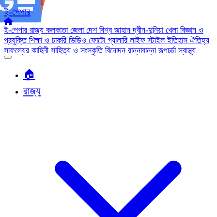
ই-পেপার
ই-পেপার
রাজ্য
কলকাতা
জেলা
দেশ
বিশ্ব জাহান
দ্বীন-দুনিয়া
খেলা
বিজ্ঞান ও
প্রযুক্তি
শিক্ষা ও চাকরি
ভিডিও
ফোটো গ্যালারি
লাইফ স্টাইল
ইতিহাস ঐতিহ্য
সাফল্যের কাহিনী
সাহিত্য ও সংস্কৃতি
বিনোদন
রান্নাবান্না
রূপচর্চা
স্বাস্থ্য
🏠︎
রাজ্য