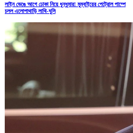
লাইন ভেঙে আগে ঢোকা নিয়ে ধুন্ধুমার! মুম্বাইয়ের পেট্রোল পাম্পে
চলল এলোপাথাড়ি লাথি-ঘুসি