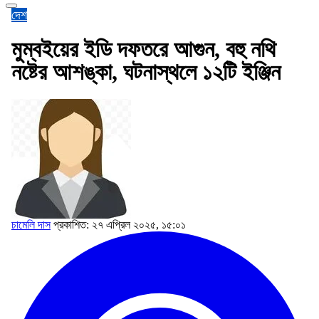
দেশ
মুম্বইয়ের ইডি দফতরে আগুন, বহু নথি
নষ্টের আশঙ্কা, ঘটনাস্থলে ১২টি ইঞ্জিন
চামেলি দাস
প্রকাশিত: ২৭ এপ্রিল ২০২৫, ১৫:০১