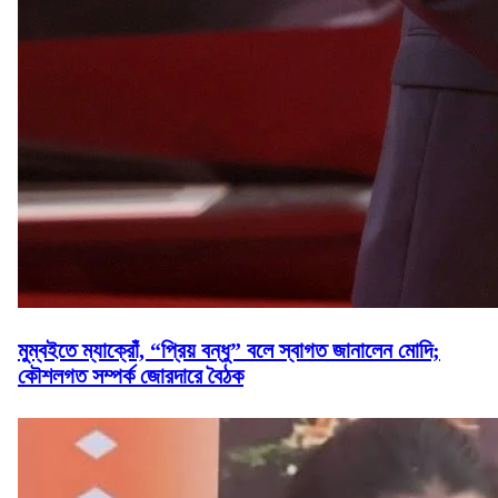
মুম্বইতে ম্যাক্রোঁ, “প্রিয় বন্ধু” বলে স্বাগত জানালেন মোদি;
কৌশলগত সম্পর্ক জোরদারে বৈঠক