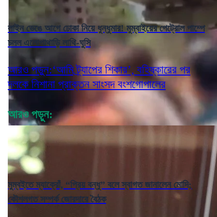
লাইন ভেঙে আগে ঢোকা নিয়ে ধুন্ধুমার! মুম্বাইয়ের পেট্রোল পাম্পে
চলল এলোপাথাড়ি লাথি-ঘুসি
আরও পড়ুন:‘আমি ট্র্যাপের শিকার’, বহিষ্কারের পর
দলকে নিশানা প্রাক্তন সাংসদ বংশগোপালের
আরও পড়ুন:
মুম্বইতে ম্যাক্রোঁ, “প্রিয় বন্ধু” বলে স্বাগত জানালেন মোদি;
কৌশলগত সম্পর্ক জোরদারে বৈঠক