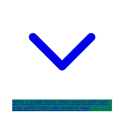
সাহিত্য ও সংস্কৃতি
ইতিহাস ঐতিহ্য
সাফল্যের কাহিনী
ভ্রমণ
রূপচর্চা
রাজনীতি
ক্রাইম
পর্যটন
রান্নাবান্না
স্বাস্থ্য