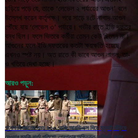
ছড়িয়ে পড়ে যে, তাকে ‘লেভেল ২ পর্যায়ের আগুন’ বলে
উল্লেখ করেন কর্তৃপক্ষ। পরে সাড়ে ৪টে নাগাদ আগুন
পৌঁছে যায় ‘লেভেল ৩’ পর্যায়ে। গভীর রাতে ইডি দফতর
বন্ধ ছিল। ফলে ভিতরে কর্মীরা তেমন কেউ ছিলেন না।
আগুনের ফলে ইডি দফতরের কতটা ক্ষয়ক্ষতি হয়েছে,
এখনও স্পষ্ট নয়। অত রাতে কী ভাবে আগুন লাগল, তা-
ও খতিয়ে দেখা হচ্ছে।
আরও পড়ুন:
গণেশ বিসর্জনের সময় ৪০০ কেজি আরডিএক্স দিয়ে মুম্বাই গুঁড়িয়ে
দেওয়ার হুমকি বার্তা পুলিশে! গ্রেপ্তার অভিযুক্ত অশ্বিনী কুমার