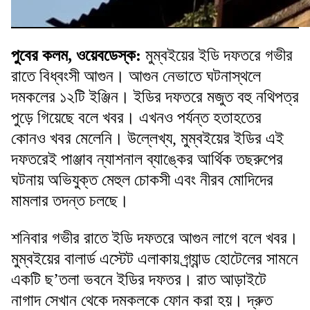
পুবের কলম, ওয়েবডেস্ক
:
মুম্বইয়ের ইডি দফতরে গভীর
রাতে বিধ্বংসী আগুন। আগুন নেভাতে ঘটনাস্থলে
দমকলের ১২টি ইঞ্জিন। ইডির দফতরে মজুত বহু নথিপত্র
পুড়ে গিয়েছে বলে খবর। এখনও পর্যন্ত হতাহতের
কোনও খবর মেলেনি। উল্লেখ্য, মুম্বইয়ের ইডির এই
দফতরেই পাঞ্জাব ন্যাশনাল ব্যাঙ্কের আর্থিক তছরুপের
ঘটনায় অভিযুক্ত মেহুল চোকসী এবং নীরব মোদিদের
মামলার তদন্ত চলছে।
শনিবার গভীর রাতে ইডি দফতরে আগুন লাগে বলে খবর।
মুম্বইয়ের বালার্ড এস্টেট এলাকায় গ্র্যান্ড হোটেলের সামনে
একটি ছ’তলা ভবনে ইডির দফতর। রাত আড়াইটে
নাগাদ সেখান থেকে দমকলকে ফোন করা হয়। দ্রুত