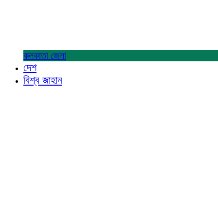
কলকাতা
জেলা
দেশ
বিশ্ব জাহান