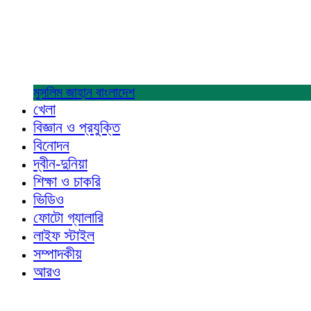
মুসলিম জাহান
বাংলাদেশ
খেলা
বিজ্ঞান ও প্রযুক্তি
বিনোদন
দ্বীন-দুনিয়া
শিক্ষা ও চাকরি
ভিডিও
ফোটো গ্যালারি
লাইফ স্টাইল
সম্পাদকীয়
আরও