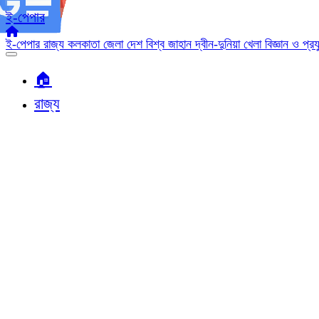
ই-পেপার
ই-পেপার
রাজ্য
কলকাতা
জেলা
দেশ
বিশ্ব জাহান
দ্বীন-দুনিয়া
খেলা
বিজ্ঞান ও প্র
🏠︎
রাজ্য