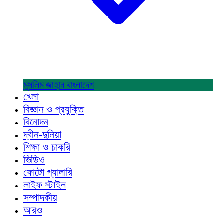
মুসলিম জাহান
বাংলাদেশ
খেলা
বিজ্ঞান ও প্রযুক্তি
বিনোদন
দ্বীন-দুনিয়া
শিক্ষা ও চাকরি
ভিডিও
ফোটো গ্যালারি
লাইফ স্টাইল
সম্পাদকীয়
আরও