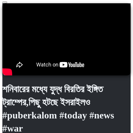
শনিবারের মধ্যে যুদ্ধ বিরতির ইঙ্গিত
ট্রাম্পের,পিছু হটছে ইসরাইলও
#puberkalom #today #news
#war