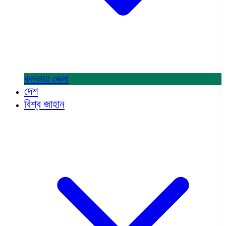
কলকাতা
জেলা
দেশ
বিশ্ব জাহান