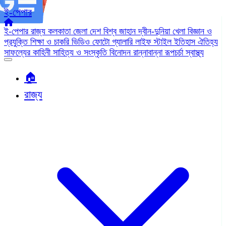
ই-পেপার
ই-পেপার
রাজ্য
কলকাতা
জেলা
দেশ
বিশ্ব জাহান
দ্বীন-দুনিয়া
খেলা
বিজ্ঞান ও
প্রযুক্তি
শিক্ষা ও চাকরি
ভিডিও
ফোটো গ্যালারি
লাইফ স্টাইল
ইতিহাস ঐতিহ্য
সাফল্যের কাহিনী
সাহিত্য ও সংস্কৃতি
বিনোদন
রান্নাবান্না
রূপচর্চা
স্বাস্থ্য
🏠︎
রাজ্য