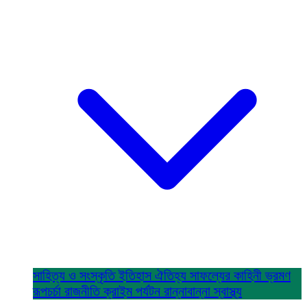
সাহিত্য ও সংস্কৃতি
ইতিহাস ঐতিহ্য
সাফল্যের কাহিনী
ভ্রমণ
রূপচর্চা
রাজনীতি
ক্রাইম
পর্যটন
রান্নাবান্না
স্বাস্থ্য