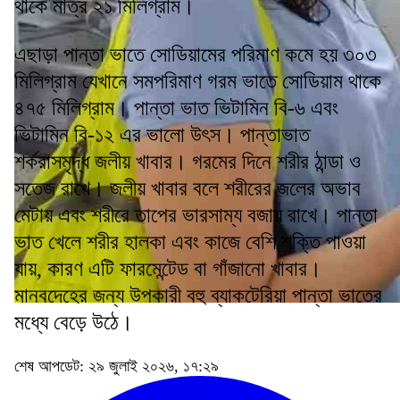
থাকে মাত্র ২১ মিলিগ্রাম।
এছাড়া পান্তা ভাতে সোডিয়ামের পরিমাণ কমে হয় ৩০৩
মিলিগ্রাম যেখানে সমপরিমাণ গরম ভাতে সোডিয়াম থাকে
৪৭৫ মিলিগ্রাম। পান্তা ভাত ভিটামিন বি-৬ এবং
ভিটামিন বি-১২ এর ভালো উৎস। পান্তাভাত
শর্করাসমৃদ্ধ জলীয় খাবার। গরমের দিনে শরীর ঠান্ডা ও
সতেজ রাখে। জলীয় খাবার বলে শরীরের জলের অভাব
মেটায় এবং শরীরে তাপের ভারসাম্য বজায় রাখে। পান্তা
ভাত খেলে শরীর হালকা এবং কাজে বেশি শক্তি পাওয়া
যায়, কারণ এটি ফারমেন্টেড বা গাঁজানো খাবার।
মানবদেহের জন্য উপকারী বহু ব্যাকটেরিয়া পান্তা ভাতের
মধ্যে বেড়ে উঠে।
শেষ আপডেট: ২৯ জুলাই ২০২৬, ১৭:২৯