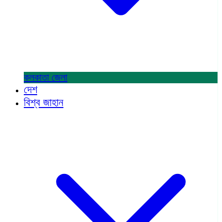
কলকাতা
জেলা
দেশ
বিশ্ব জাহান