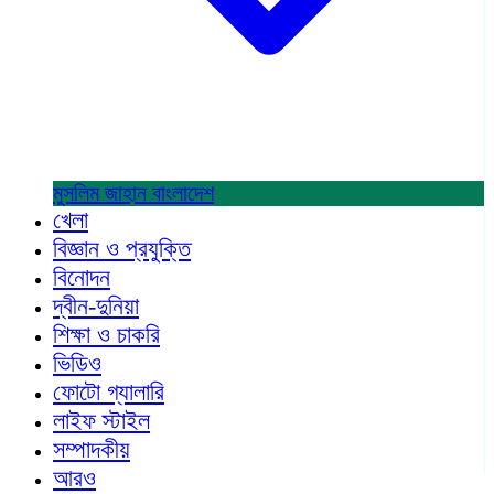
মুসলিম জাহান
বাংলাদেশ
খেলা
বিজ্ঞান ও প্রযুক্তি
বিনোদন
দ্বীন-দুনিয়া
শিক্ষা ও চাকরি
ভিডিও
ফোটো গ্যালারি
লাইফ স্টাইল
সম্পাদকীয়
আরও