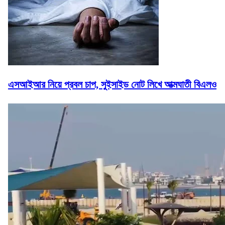
এসআইআর নিয়ে প্রবল চাপ, সুইসাইড নোট লিখে আত্মঘাতী বিএলও