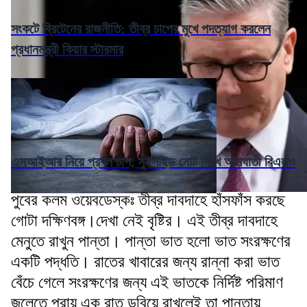
সংকটে ব্রিটেনের রাজনীতি: তীব্র চাপের মুখে পদত্যাগ করলেন
প্রধানমন্ত্রী কিয়ার স্টারমার
এসআইআর নিয়ে প্রবল চাপ, সুইসাইড নোট লিখে আত্মঘাতী বিএলও
পুবের কলম ওয়েবডেস্কঃ তীব্র দাবদাহে হাঁসফাঁস করছে
গোটা দক্ষিণবঙ্গ।দেখা নেই বৃষ্টির। এই তীব্র দাবদাহে
মেনুতে রাখুন পান্তা। পান্তা ভাত হলো ভাত সংরক্ষণের
একটি পদ্ধতি। রাতের খাবারের জন্য রান্না করা ভাত
বেঁচে গেলে সংরক্ষণের জন্য এই ভাতকে নির্দিষ্ট পরিমাণ
জলেতে প্রায় এক রাত ডুবিয়ে রাখলেই তা পান্তায়