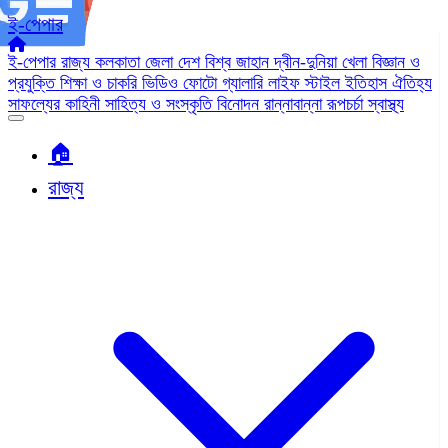
ই-পেপার
ই-পেপার
রাজ্য
কলকাতা
জেলা
দেশ
বিশ্ব জাহান
দ্বীন-দুনিয়া
খেলা
বিজ্ঞান ও
প্রযুক্তি
শিক্ষা ও চাকরি
ভিডিও
ফোটো গ্যালারি
লাইফ স্টাইল
ইতিহাস ঐতিহ্য
সাফল্যের কাহিনী
সাহিত্য ও সংস্কৃতি
বিনোদন
রান্নাবান্না
রূপচর্চা
স্বাস্থ্য
🏠︎
রাজ্য