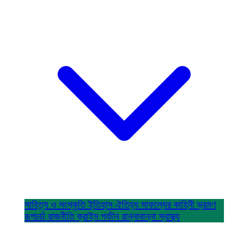
সাহিত্য ও সংস্কৃতি
ইতিহাস ঐতিহ্য
সাফল্যের কাহিনী
ভ্রমণ
রূপচর্চা
রাজনীতি
ক্রাইম
পর্যটন
রান্নাবান্না
স্বাস্থ্য