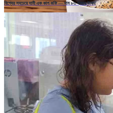
বিশ্বের সবচেয়ে দামী এক কাপ কফি — দাম ৮৩ হাজার টাকা!