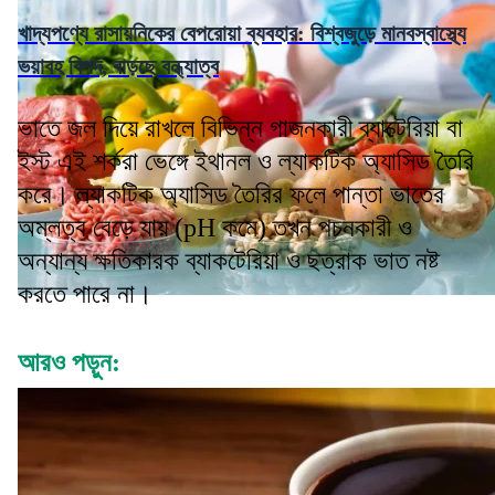
খাদ্যপণ্যে রাসায়নিকের বেপরোয়া ব্যবহার: বিশ্বজুড়ে মানবস্বাস্থ্যে
ভয়াবহ বিপদ, বাড়ছে বন্ধ্যাত্ব
ভাতে জল দিয়ে রাখলে বিভিন্ন গাজনকারী ব্যাক্টেরিয়া বা
ইস্ট এই শর্করা ভেঙ্গে ইথানল ও ল্যাকটিক অ্যাসিড তৈরি
করে। ল্যাকটিক অ্যাসিড তৈরির ফলে পান্তা ভাতের
অম্লত্ব বেড়ে যায় (pH কমে) তখন পচনকারী ও
অন্যান্য ক্ষতিকারক ব্যাকটেরিয়া ও ছত্রাক ভাত নষ্ট
করতে পারে না।
আরও পড়ুন: