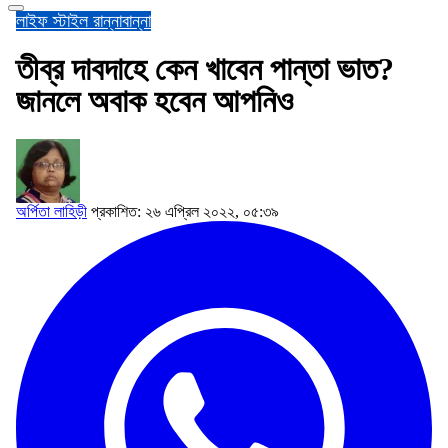
লাইফ স্টাইল
রান্নাবান্না
তীব্র দাবদাহে কেন খাবেন পান্তা ভাত?
জানলে অবাক হবেন আপনিও
অর্পিতা লাহিড়ী
প্রকাশিত: ২৬ এপ্রিল ২০২২, ০৫:৩৯