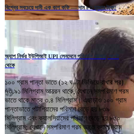
বিশ্বের সবচেয়ে দামী এক কাপ কফি — দাম ৮৩ হাজার টাকা!
অ্যাপ নির্ভর ইউপিআই UPI লেনদেনে পরিবর্তন আসছে আগষ্ট
থেকে
১০০ গ্রাম পান্তা ভাতে (১২ ঘণ্টা ভিজিয়ে রাখার পর)
৭৩.৯১ মিলিগ্রাম আয়রন থাকে, যেখানে সমপরিমাণ গরম
ভাতে থাকে মাত্র ৩.৪ মিলিগ্রাম। এছাড়াও ১০০ গ্রাম
পান্তাভাতে পটাশিয়ামের পরিমাণ বেড়ে হয় ৮৩৯
মিলিগ্রাম এবং ক্যালসিয়ামের পরিমাণ বেড়ে হয় ৮৫০
মিলিগ্রাম; যেখানে সমপরিমাণ গরম ভাতে ক্যালসিয়াম