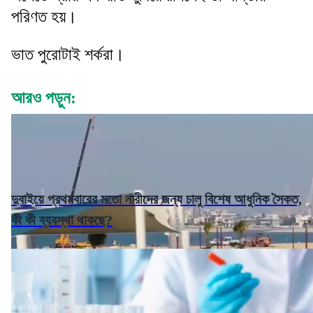
পরিণত হয়।
ভাত পুরোটাই শর্করা।
আরও পড়ুন:
দুবাইয়ে প্রথমবারের মতো নারীদের জন্য চালু বিশেষ আধুনিক সৈকত,
কী কী ব্যবস্থা থাকছে?