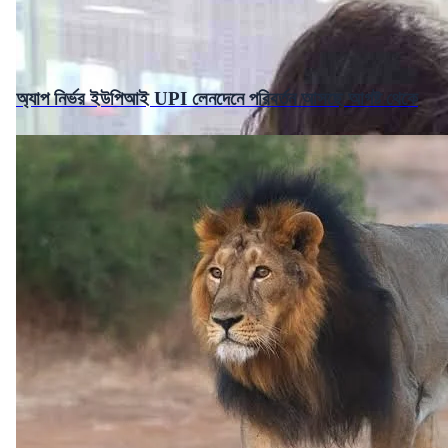
অ্যাপ নির্ভর ইউপিআই UPI লেনদেনে পরিবর্তন আসছে আগষ্ট থেকে