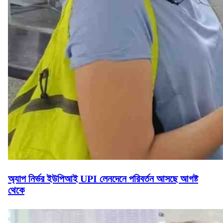
অ্যাপ নির্ভর ইউপিআই UPI লেনদেনে পরিবর্তন আসছে আগষ্ট
থেকে