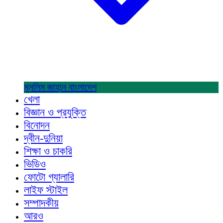
মুসলিম জাহান
বাংলাদেশ
খেলা
বিজ্ঞান ও প্রযুক্তি
বিনোদন
দ্বীন-দুনিয়া
শিক্ষা ও চাকরি
ভিডিও
ফোটো গ্যালারি
লাইফ স্টাইল
সম্পাদকীয়
আরও