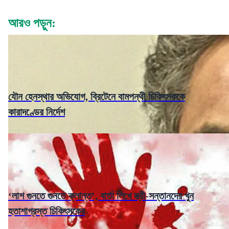
আরও পড়ুন:
যৌন হেনস্থার অভিযোগ, ব্রিটেনে বামপন্থী চিকিৎসককে
কারাদণ্ডের নির্দেশ
‘লাশ গুনতে গুনতে ক্লান্ত’, বার্তা লিখে স্ত্রী-সন্তানদের খুন
হতাশাগ্রস্ত চিকিৎসকের