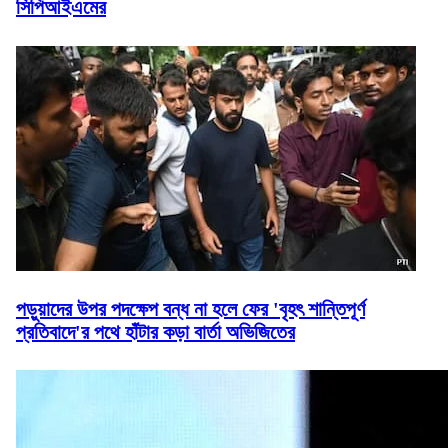
সিপিআইএমের
পড়ুয়াদের উপর পদক্ষেপ বন্ধ না হলে ফের 'বৃহৎ শান্তিপূর্ণ
প্রতিবাদে'র পথে হাঁটার কড়া বার্তা অভিজিতের