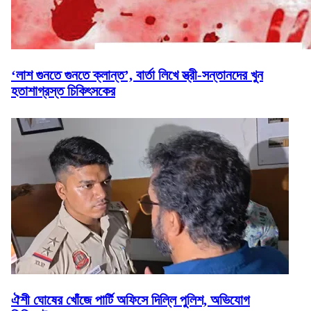
‘লাশ গুনতে গুনতে ক্লান্ত’, বার্তা লিখে স্ত্রী-সন্তানদের খুন
হতাশাগ্রস্ত চিকিৎসকের
ঐশী ঘোষের খোঁজে পার্টি অফিসে দিল্লি পুলিশ, অভিযোগ