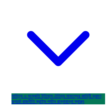
সাহিত্য ও সংস্কৃতি
ইতিহাস ঐতিহ্য
সাফল্যের কাহিনী
ভ্রমণ
রূপচর্চা
রাজনীতি
ক্রাইম
পর্যটন
রান্নাবান্না
স্বাস্থ্য