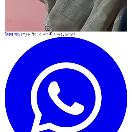
ইমামা খাতুন
প্রকাশিত: ৩ আগস্ট ২০২৫, ১০:৪৭