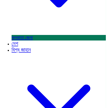
কলকাতা
জেলা
দেশ
বিশ্ব জাহান