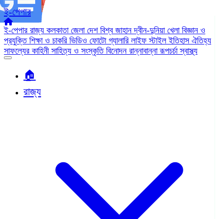
ই-পেপার
ই-পেপার
রাজ্য
কলকাতা
জেলা
দেশ
বিশ্ব জাহান
দ্বীন-দুনিয়া
খেলা
বিজ্ঞান ও
প্রযুক্তি
শিক্ষা ও চাকরি
ভিডিও
ফোটো গ্যালারি
লাইফ স্টাইল
ইতিহাস ঐতিহ্য
সাফল্যের কাহিনী
সাহিত্য ও সংস্কৃতি
বিনোদন
রান্নাবান্না
রূপচর্চা
স্বাস্থ্য
🏠︎
রাজ্য