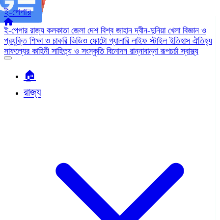
ই-পেপার
ই-পেপার
রাজ্য
কলকাতা
জেলা
দেশ
বিশ্ব জাহান
দ্বীন-দুনিয়া
খেলা
বিজ্ঞান ও
প্রযুক্তি
শিক্ষা ও চাকরি
ভিডিও
ফোটো গ্যালারি
লাইফ স্টাইল
ইতিহাস ঐতিহ্য
সাফল্যের কাহিনী
সাহিত্য ও সংস্কৃতি
বিনোদন
রান্নাবান্না
রূপচর্চা
স্বাস্থ্য
🏠︎
রাজ্য