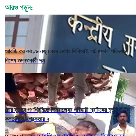
আরও পড়ুন:
আরজি কর কাণ্ডে নতুন করে তৎপর সিবিআই, ঘটনাস্থল পরিদর্শনে
বিশেষ তদন্তকারী দল
চোর সন্দেহে গণপিটুনিতে ভিনরাজ্যের পরিযায়ী শ্রমিকের মৃত্যু
কুলতলিতে, গ্রেফতার ৭