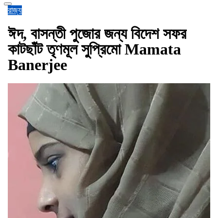
রাজ্য
ঈদ, বাসন্তী পুজোর জন্য বিদেশ সফর
কাটছাঁট তৃণমূল সুপ্রিমো Mamata
Banerjee