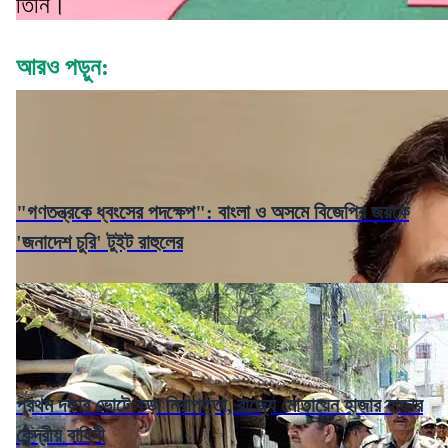
তিনি।
আরও পড়ুন:
"গণতন্ত্রকে ধ্বংসের পদক্ষেপ": বাংলা ও অসমে বিজেপির জয়কে
'জনাদেশ চুরি' টুইট রাহুলের
প্রথম দফার ভোটে কড়া নিরাপত্তা, রাজ্যে মোতায়েন হাজার হাজার
কেন্দ্রীয় বাহিনী