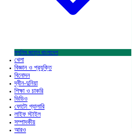
মুসলিম জাহান
বাংলাদেশ
খেলা
বিজ্ঞান ও প্রযুক্তি
বিনোদন
দ্বীন-দুনিয়া
শিক্ষা ও চাকরি
ভিডিও
ফোটো গ্যালারি
লাইফ স্টাইল
সম্পাদকীয়
আরও