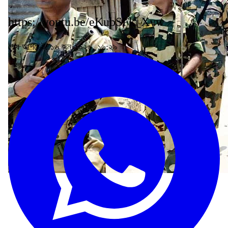
https://youtu.be/eKubSFk_Xyw
শেষ আপডেট: ১৬ জুন ২০২৬, ১৬:২৯