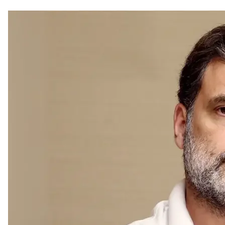
বাংলায় পদ্মের মুখ্যমন্ত্রী কে! চর্চার তালিকায় শুভেন্দু-দিলীপ-শমীক