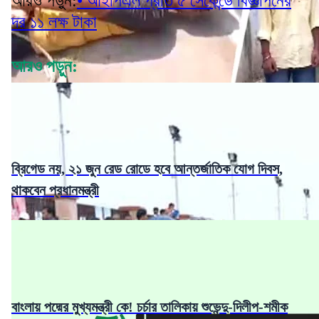
আরও পড়ুন:
• আইপিএল প্রতি ৫ সেকেন্ডে বিজ্ঞাপনের
দর ১১ লক্ষ টাকা
আরও পড়ুন:
ব্রিগেড নয়, ২১ জুন রেড রোডে হবে আন্তর্জাতিক যোগ দিবস,
থাকবেন প্রধানমন্ত্রী
বাংলায় পদ্মের মুখ্যমন্ত্রী কে! চর্চার তালিকায় শুভেন্দু-দিলীপ-শমীক