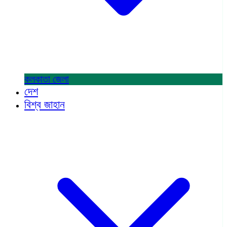
কলকাতা
জেলা
দেশ
বিশ্ব জাহান