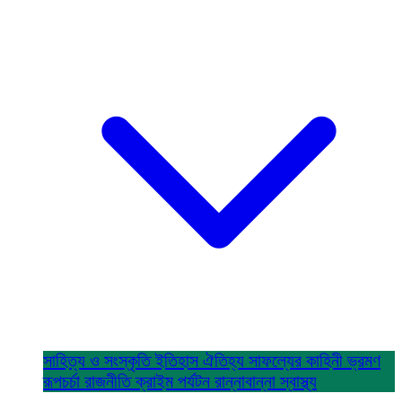
সাহিত্য ও সংস্কৃতি
ইতিহাস ঐতিহ্য
সাফল্যের কাহিনী
ভ্রমণ
রূপচর্চা
রাজনীতি
ক্রাইম
পর্যটন
রান্নাবান্না
স্বাস্থ্য