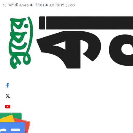
০৮ আগস্ট ২০২৬
●
শনিবার
●
২৩ শ্রাবণ ১৪৩৩