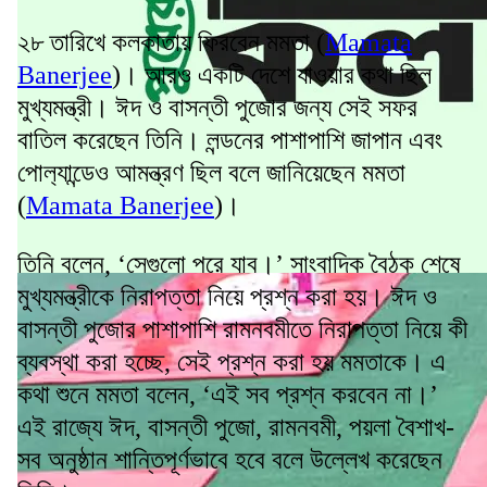
২৮ তারিখে কলকাতায় ফিরবেন মমতা (
Mamata
Banerjee
)। আরও একটি দেশে যাওয়ার কথা ছিল
মুখ্যমন্ত্রী। ঈদ ও বাসন্তী পুজোর জন্য সেই সফর
বাতিল করেছেন তিনি। লন্ডনের পাশাপাশি জাপান এবং
পোল‍্যান্ডেও আমন্ত্রণ ছিল বলে জানিয়েছেন মমতা
(
Mamata Banerjee
)।
তিনি বলেন, ‘সেগুলো পরে যাব।’ সাংবাদিক বৈঠক শেষে
মুখ্যমন্ত্রীকে নিরাপত্তা নিয়ে প্রশ্ন করা হয়। ঈদ ও
বাসন্তী পুজোর পাশাপাশি রামনবমীতে নিরাপত্তা নিয়ে কী
ব্যবস্থা করা হচ্ছে, সেই প্রশ্ন করা হয় মমতাকে। এ
কথা শুনে মমতা বলেন, ‘এই সব প্রশ্ন করবেন না।’
এই রাজ্যে ঈদ, বাসন্তী পুজো, রামনবমী, পয়লা বৈশাখ-
সব অনুষ্ঠান শান্তিপূর্ণভাবে হবে বলে উল্লেখ করেছেন