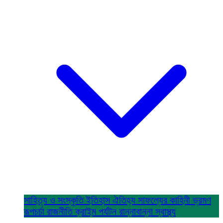
সাহিত্য ও সংস্কৃতি
ইতিহাস ঐতিহ্য
সাফল্যের কাহিনী
ভ্রমণ
রূপচর্চা
রাজনীতি
ক্রাইম
পর্যটন
রান্নাবান্না
স্বাস্থ্য