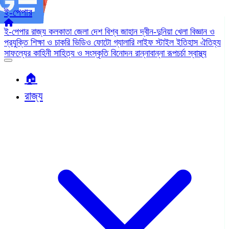
ই-পেপার
ই-পেপার
রাজ্য
কলকাতা
জেলা
দেশ
বিশ্ব জাহান
দ্বীন-দুনিয়া
খেলা
বিজ্ঞান ও
প্রযুক্তি
শিক্ষা ও চাকরি
ভিডিও
ফোটো গ্যালারি
লাইফ স্টাইল
ইতিহাস ঐতিহ্য
সাফল্যের কাহিনী
সাহিত্য ও সংস্কৃতি
বিনোদন
রান্নাবান্না
রূপচর্চা
স্বাস্থ্য
🏠︎
রাজ্য