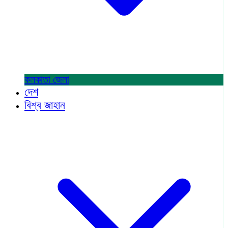
কলকাতা
জেলা
দেশ
বিশ্ব জাহান