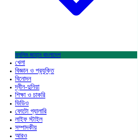
মুসলিম জাহান
বাংলাদেশ
খেলা
বিজ্ঞান ও প্রযুক্তি
বিনোদন
দ্বীন-দুনিয়া
শিক্ষা ও চাকরি
ভিডিও
ফোটো গ্যালারি
লাইফ স্টাইল
সম্পাদকীয়
আরও