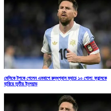
মেসিকে টপকে গেলেন এমবাপে রুদ্ধশ্বাস ম্যাচে ১০ গোল! ফ্রান্সকে
হারিয়ে তৃতীয় ইংল্যান্ড