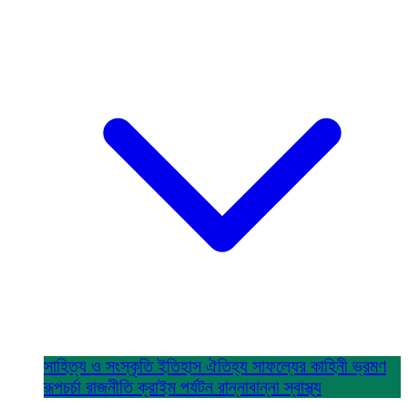
সাহিত্য ও সংস্কৃতি
ইতিহাস ঐতিহ্য
সাফল্যের কাহিনী
ভ্রমণ
রূপচর্চা
রাজনীতি
ক্রাইম
পর্যটন
রান্নাবান্না
স্বাস্থ্য