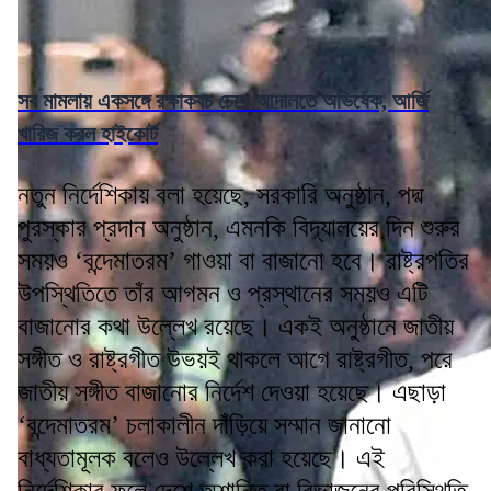
সব মামলায় একসঙ্গে রক্ষাকবচ চেয়ে আদালতে অভিষেক, আর্জি
খারিজ করল হাইকোর্ট
নতুন নির্দেশিকায় বলা হয়েছে, সরকারি অনুষ্ঠান, পদ্ম
পুরস্কার প্রদান অনুষ্ঠান, এমনকি বিদ্যালয়ের দিন শুরুর
সময়ও ‘বন্দেমাতরম’ গাওয়া বা বাজানো হবে। রাষ্ট্রপতির
উপস্থিতিতে তাঁর আগমন ও প্রস্থানের সময়ও এটি
বাজানোর কথা উল্লেখ রয়েছে। একই অনুষ্ঠানে জাতীয়
সঙ্গীত ও রাষ্ট্রগীত উভয়ই থাকলে আগে রাষ্ট্রগীত, পরে
জাতীয় সঙ্গীত বাজানোর নির্দেশ দেওয়া হয়েছে। এছাড়া
‘বন্দেমাতরম’ চলাকালীন দাঁড়িয়ে সম্মান জানানো
বাধ্যতামূলক বলেও উল্লেখ করা হয়েছে। এই