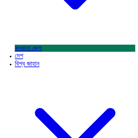
কলকাতা
জেলা
দেশ
বিশ্ব জাহান