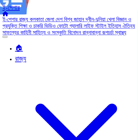
ই-পেপার
ই-পেপার
রাজ্য
কলকাতা
জেলা
দেশ
বিশ্ব জাহান
দ্বীন-দুনিয়া
খেলা
বিজ্ঞান ও
প্রযুক্তি
শিক্ষা ও চাকরি
ভিডিও
ফোটো গ্যালারি
লাইফ স্টাইল
ইতিহাস ঐতিহ্য
সাফল্যের কাহিনী
সাহিত্য ও সংস্কৃতি
বিনোদন
রান্নাবান্না
রূপচর্চা
স্বাস্থ্য
🏠︎
রাজ্য