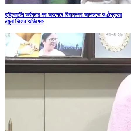
হাইকোর্টের ভর্ৎসনার পর অবশেষে বিধাননগর আদালতে কণ্ঠস্বরের
নমুনা দিলেন অভিষেক