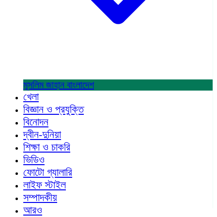
মুসলিম জাহান
বাংলাদেশ
খেলা
বিজ্ঞান ও প্রযুক্তি
বিনোদন
দ্বীন-দুনিয়া
শিক্ষা ও চাকরি
ভিডিও
ফোটো গ্যালারি
লাইফ স্টাইল
সম্পাদকীয়
আরও