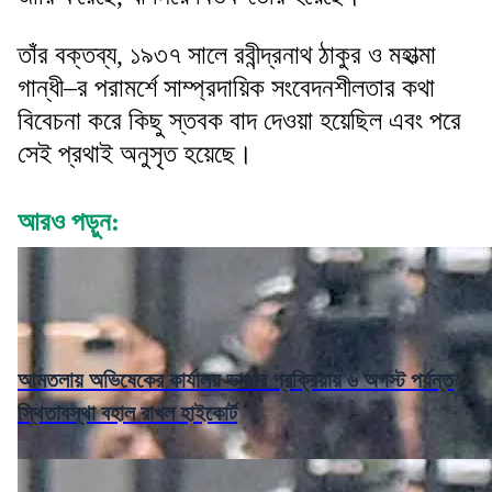
তাঁর বক্তব্য, ১৯৩৭ সালে রবীন্দ্রনাথ ঠাকুর ও মহাত্মা
গান্ধী–র পরামর্শে সাম্প্রদায়িক সংবেদনশীলতার কথা
বিবেচনা করে কিছু স্তবক বাদ দেওয়া হয়েছিল এবং পরে
সেই প্রথাই অনুসৃত হয়েছে।
আরও পড়ুন:
আমতলায় অভিষেকের কার্যালয় ভাঙার প্রক্রিয়ায় ৬ অগস্ট পর্যন্ত
স্থিতাবস্থা বহাল রাখল হাইকোর্ট