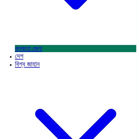
কলকাতা
জেলা
দেশ
বিশ্ব জাহান