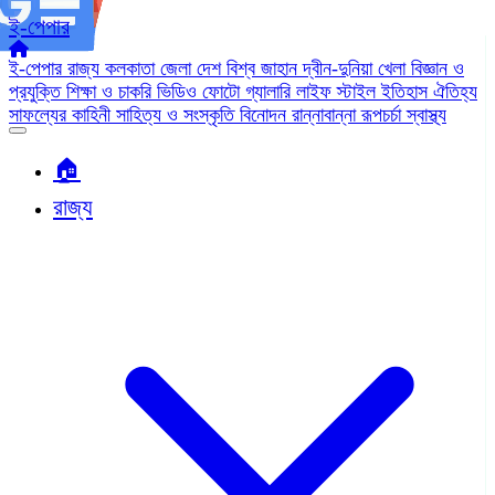
ই-পেপার
ই-পেপার
রাজ্য
কলকাতা
জেলা
দেশ
বিশ্ব জাহান
দ্বীন-দুনিয়া
খেলা
বিজ্ঞান ও
প্রযুক্তি
শিক্ষা ও চাকরি
ভিডিও
ফোটো গ্যালারি
লাইফ স্টাইল
ইতিহাস ঐতিহ্য
সাফল্যের কাহিনী
সাহিত্য ও সংস্কৃতি
বিনোদন
রান্নাবান্না
রূপচর্চা
স্বাস্থ্য
🏠︎
রাজ্য