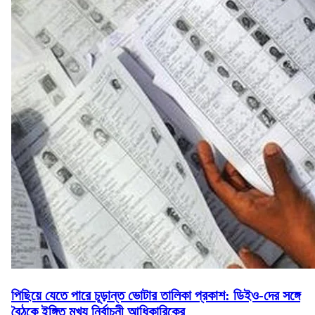
পিছিয়ে যেতে পারে চূড়ান্ত ভোটার তালিকা প্রকাশ: ডিইও-দের সঙ্গে
বৈঠকে ইঙ্গিত মুখ্য নির্বাচনী আধিকারিকের