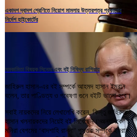
একাদশ দ্বাদশ শ্রেণিতে নিয়োগ মামলায় উত্তরপত্র প্রকাশের
নির্দেশ হাইকোর্টের
সমকামিতা বিষয়ক সিনেমা এবং বই নিষিদ্ধ রাশিয়ায়
জাহিরুল হাসান-এর বই সম্পর্কে আহমদ হাসান ইমরান
বলেন, তার পাণ্ডিত্য ও গবেষণা গুনে বইটি ভালো হবে।
সবাই নায়কদের নিয়ে লেখালেখি করেন, কিন্তু জাহিরুল
হাসান খলনায়কদের নিয়েই বই লিখেছেন। অন্যদিকে
মনিরা বেগমের ‘বাদশাহি রান্না’ পুস্তক সম্পর্কে ইমরান