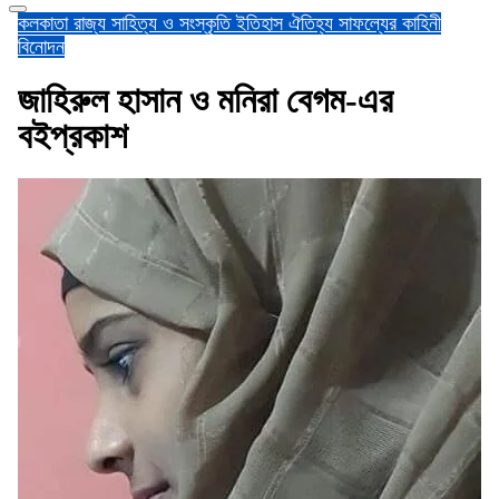
কলকাতা
রাজ্য
সাহিত্য ও সংস্কৃতি
ইতিহাস ঐতিহ্য
সাফল্যের কাহিনী
বিনোদন
জাহিরুল হাসান ও মনিরা বেগম-এর
বইপ্রকাশ