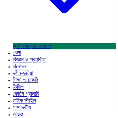
মুসলিম জাহান
বাংলাদেশ
খেলা
বিজ্ঞান ও প্রযুক্তি
বিনোদন
দ্বীন-দুনিয়া
শিক্ষা ও চাকরি
ভিডিও
ফোটো গ্যালারি
লাইফ স্টাইল
সম্পাদকীয়
আরও