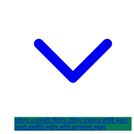
সাহিত্য ও সংস্কৃতি
ইতিহাস ঐতিহ্য
সাফল্যের কাহিনী
ভ্রমণ
রূপচর্চা
রাজনীতি
ক্রাইম
পর্যটন
রান্নাবান্না
স্বাস্থ্য