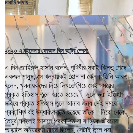
মারাঠি ভাষায়
২০২৩ এ বইমেলার ফোকাল থিম কান্ট্রি স্পেন!
এ দিন জাহিরুল হাসান বলেন, পৃথিবীর সবাই কিন্তু শেষে
একজন মানুষ, সে খলনায়কই হোন না কেন। তিনি আরও
বলেন, খলনায়কদের নিয়ে লিখতে গিয়ে সেই সময়ের
প্রকৃত ইতিহাস তুলে ধরতে হয়েছে। ভুলে ভরা ইতিহাস
সরিয়ে প্রকৃত ইতিহাস তুলে আনার জন্য সেই সময়ে
প্রকাশিত বই উদ্ধার করতে হয়েছে তাঁকে। নিরো থেকে
তৈমুর সকলেই আসলে প্রকাশিত বা বাহ্যিক জীবনের
আড়ালে অন্যরকম মানুষ ছিলেন, সেটাই তুলে ধরা