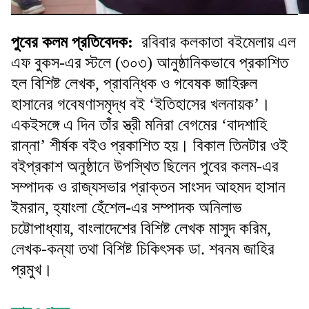
পুবের কলম প্রতিবেদক:
রবিবার কলকাতা বইমেলায় এল
এফ বুকস-এর স্টলে (৩০৩) আনুষ্ঠানিকভাবে প্রকাশিত
হল বিশিষ্ট লেখক, প্রাবন্ধিক ও গবেষক জাহিরুল
হাসানের গবেষণাসমৃদ্ধ বই ‘ইতিহাসের খলনায়ক’।
একইসঙ্গে এ দিন তাঁর স্ত্রী মনিরা বেগমের ‘বাদশাহি
রান্না’ শীর্ষক বইও প্রকাশিত হয়। বিকাল তিনটার ওই
বইপ্রকাশ অনুষ্ঠানে উপস্থিত ছিলেন পুবের কলম-এর
সম্পাদক ও রাজ্যসভার প্রাক্তন সাংসদ আহমদ হাসান
ইমরান, হ্যাংলা হেঁশেল-এর সম্পাদক অনিলাভ
চট্টোপাধ্যায়, বাংলাদেশের বিশিষ্ট লেখক মাসুদ করিম,
লেখক-কন্যা তথা বিশিষ্ট চিকিৎসক ডা. শবনম জাহির
প্রমুখ।