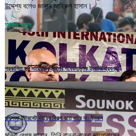
উদ্দেশ্য বলেও জানান জাহিরুল হাসান।
আরও পড়ুন:
প্রকাশিত হল সায়েদুর রহমানের গবেষনামূলক ইংরাজি প্রবন্ধ!
গুগল বা ইন্টারনেট বইয়ের বিকল্প হতে পারে না: ইমরান
মনিরা বেগম জানান, তিনি রান্না-বান্না ভালোবাসেন,