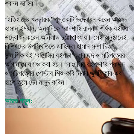
শবনম জাহির।
‘ইতিহাসের খলনায়ক’ পুস্তকটি উদ্বোধন করেন আহমদ
হাসান ইমরান, অন্যদিকে ‘বাদশাহি রান্না’ শীর্ষক বইটির
উদ্বোধন করেন অনিলাভ চট্টোপাধ্যায়। সেই অনুষ্ঠানেই
বিশিষ্টদের উপস্থিতিতে জাহিরুল হাসান সম্পাদিত
সান্মাসিক বই ‘বাঙালির বইপড়া’র প্রচ্ছদ ও সূচিপত্রের
আগাম ঘোষণাও করা হয়। ‘বাঙালির বইপড়া’র প্রচ্ছদ
ও সূচিপত্রের পোস্টার শিশু-কবি নির্ঝর জুলফিকার-এর
হাতে তুলে দেন মাসুদ করিম।
আরও পড়ুন: