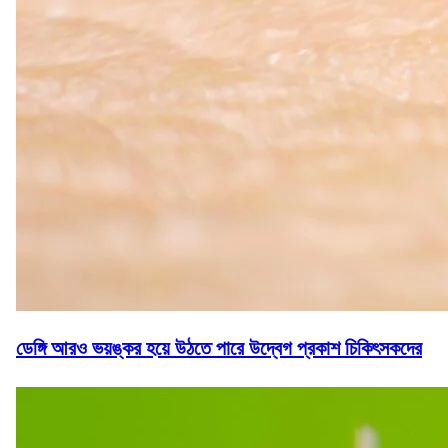
ডেঙ্গি আরও ভয়ঙ্কর হয়ে উঠতে পারে উদ্বেগ প্রকাশ চিকিৎসকদের