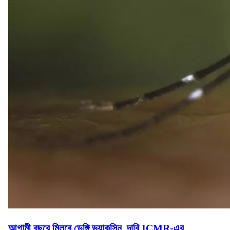
আগামী বছরে মিলবে ডেঙ্গি ভ্যাকসিন, দাবি ICMR-এর