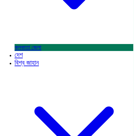
কলকাতা
জেলা
দেশ
বিশ্ব জাহান