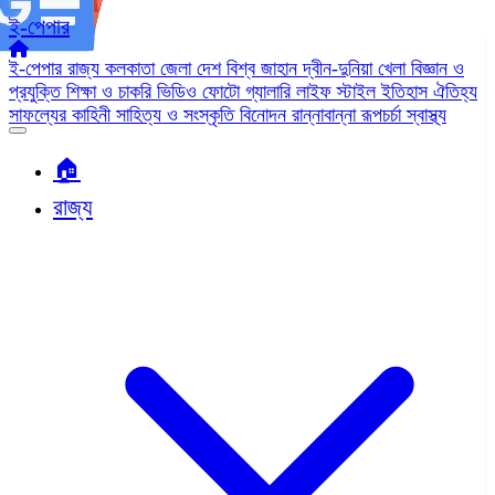
ই-পেপার
ই-পেপার
রাজ্য
কলকাতা
জেলা
দেশ
বিশ্ব জাহান
দ্বীন-দুনিয়া
খেলা
বিজ্ঞান ও
প্রযুক্তি
শিক্ষা ও চাকরি
ভিডিও
ফোটো গ্যালারি
লাইফ স্টাইল
ইতিহাস ঐতিহ্য
সাফল্যের কাহিনী
সাহিত্য ও সংস্কৃতি
বিনোদন
রান্নাবান্না
রূপচর্চা
স্বাস্থ্য
🏠︎
রাজ্য