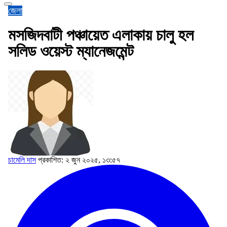
জেলা
মসজিদবাটী পঞ্চায়েত এলাকায় চালু হল
সলিড ওয়েস্ট ম্যানেজমেন্ট
চামেলি দাস
প্রকাশিত: ২ জুন ২০২৫, ১৩:৫৭