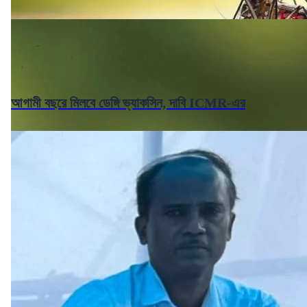
আগামী বছরে মিলবে ডেঙ্গি ভ্যাকসিন, দাবি ICMR-এর