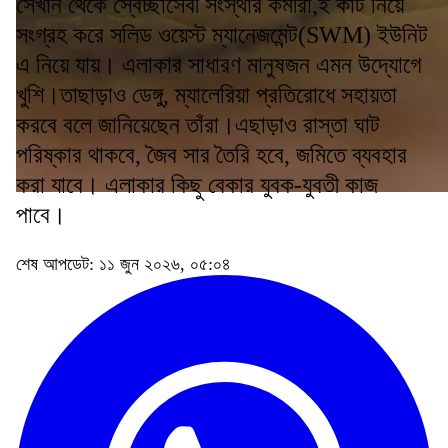
সেখান থেকে স্বেচ্ছাসেবী সংস্থার কর্মীরা,ই কার্ট নিয়ে
সংগ্রহ করে সলিড ওয়েস্ট ম্যানেজমেন্ট(SWM) ইউনিট
এ নিয়ে যায়। এলাকার সাধারণ মানুষজন এমন উদ্যোগে
খুশি।তাছাড়াও ডেঙ্গু, ম্যালেরিয়া প্রতিরোধে সহায়তা
করবে বলে জানিয়েছেন তাঁরা।এছাড়াও রাস্তা ঘাট
পরিষ্কার থাকবে, জৈব সার তৈরি হবে, জমিতে ব্যবহার
করা যাবে। এলাকার কিছু বেকার যুবক-যুবতী কাজ
পাবে।
শেষ আপডেট: ১১ জুন ২০২৬, ০৫:০৪