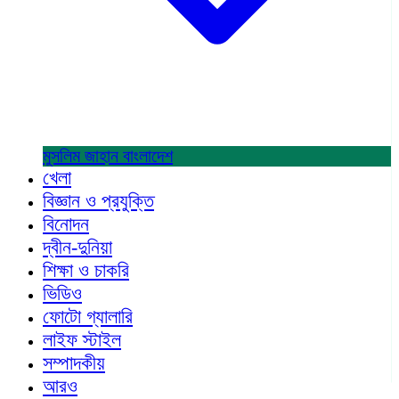
মুসলিম জাহান
বাংলাদেশ
খেলা
বিজ্ঞান ও প্রযুক্তি
বিনোদন
দ্বীন-দুনিয়া
শিক্ষা ও চাকরি
ভিডিও
ফোটো গ্যালারি
লাইফ স্টাইল
সম্পাদকীয়
আরও