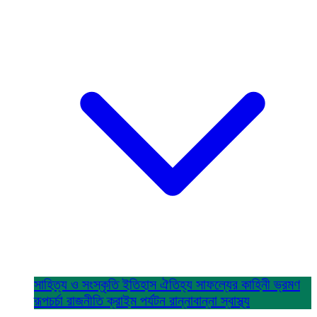
সাহিত্য ও সংস্কৃতি
ইতিহাস ঐতিহ্য
সাফল্যের কাহিনী
ভ্রমণ
রূপচর্চা
রাজনীতি
ক্রাইম
পর্যটন
রান্নাবান্না
স্বাস্থ্য