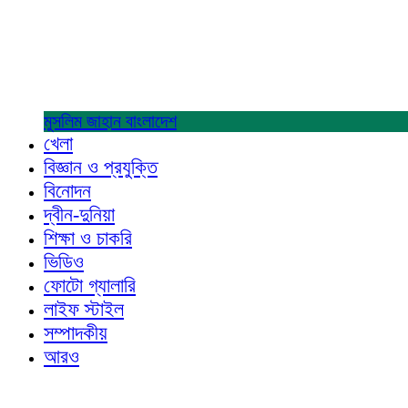
মুসলিম জাহান
বাংলাদেশ
খেলা
বিজ্ঞান ও প্রযুক্তি
বিনোদন
দ্বীন-দুনিয়া
শিক্ষা ও চাকরি
ভিডিও
ফোটো গ্যালারি
লাইফ স্টাইল
সম্পাদকীয়
আরও