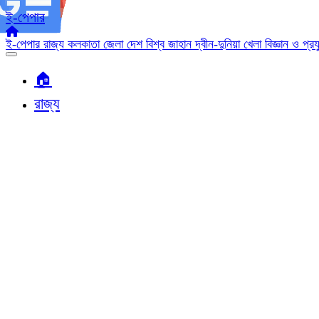
ই-পেপার
ই-পেপার
রাজ্য
কলকাতা
জেলা
দেশ
বিশ্ব জাহান
দ্বীন-দুনিয়া
খেলা
বিজ্ঞান ও প্র
🏠︎
রাজ্য