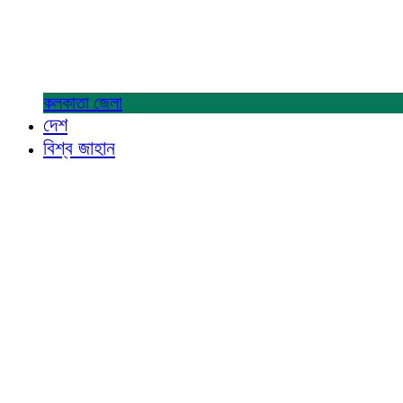
কলকাতা
জেলা
দেশ
বিশ্ব জাহান