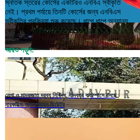
স্নাতক স্তরের কোর্সের একটিরও এনবিএ স্বীকৃতি
নেই। প্রথম পর্যায়ে তিনটি কোর্সের জন্য এনবিএস
স্বীকৃতির প্রক্রিয়া শুরু করেছে। ধাপে ধাপে অন্যান্য
কোর্সগুলির স্বীকৃতির জন্য আবেদন করা হবে।
আরও পড়ুন:
নেশা ও মাদকজাত দ্রব্য নিষিদ্ধ, যাদবপুর ক্যাম্পাসে বসছে
নারকটিক্স-অ্যালকোহল ডিটেক্টর