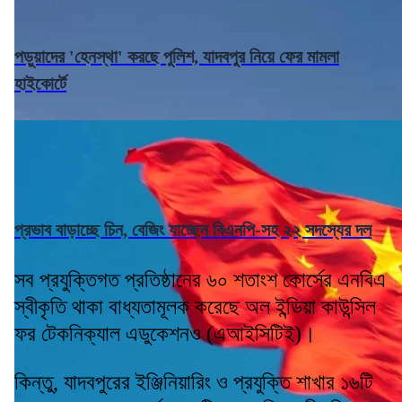
পড়ুয়াদের 'হেনস্থা' করছে পুলিশ, যাদবপুর নিয়ে ফের মামলা
হাইকোর্টে
প্রভাব বাড়াচ্ছে চিন, বেজিং যাচ্ছেন বিএনপি-সহ ২২ সদস্যের দল
সব প্রযুক্তিগত প্রতিষ্ঠানের ৬০ শতাংশ কোর্সের এনবিএ
স্বীকৃতি থাকা বাধ্যতামূলক করেছে অল ইন্ডিয়া কাউন্সিল
ফর টেকনিক্যাল এডুকেশনও (এআইসিটিই)।
কিন্তু, যাদবপুরের ইঞ্জিনিয়ারিং ও প্রযুক্তি শাখার ১৬টি