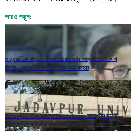
আরও পড়ুন:
আন্তর্জাতিক মাতৃভাষা দিবস: 'ভাষার ওপর আক্রমণ এলে রুখে
দাঁড়াব', একুশের সকালে সম্প্রীতির বার্তা মমতার
Jadavpur Student's Death Case: যাদবপুরের ছাত্রী
মৃত্যুর ঘটনায় স্বত:প্রণোদিত মামলা জাতীয় মহিলা কমিশনের