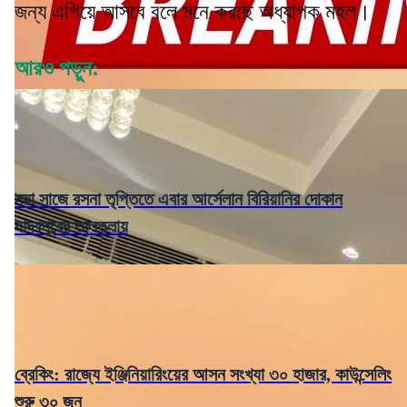
জন্য এগিয়ে আসবে বলে মনে করছে অধ্যাপক মহল।
আরও পড়ুন:
নয়া সাজে রসনা তৃপ্তিতে এবার আর্সেলান বিরিয়ানির দোকান
যাদবপুরের তালতলায়
ব্রেকিং: রাজ্যে ইঞ্জিনিয়ারিংয়ের আসন সংখ্যা ৩০ হাজার, কাউন্সেলিং
শুরু ৩০ জুন