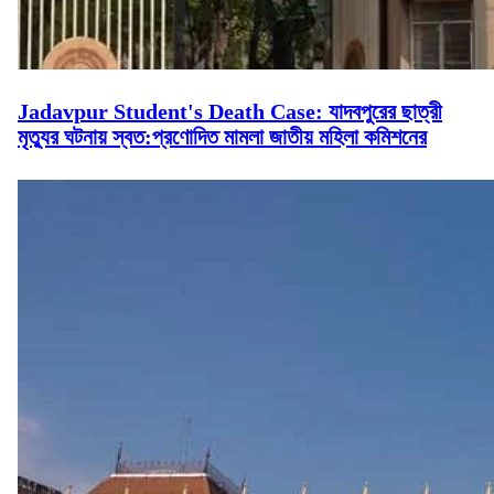
Jadavpur Student's Death Case: যাদবপুরের ছাত্রী
মৃত্যুর ঘটনায় স্বত:প্রণোদিত মামলা জাতীয় মহিলা কমিশনের