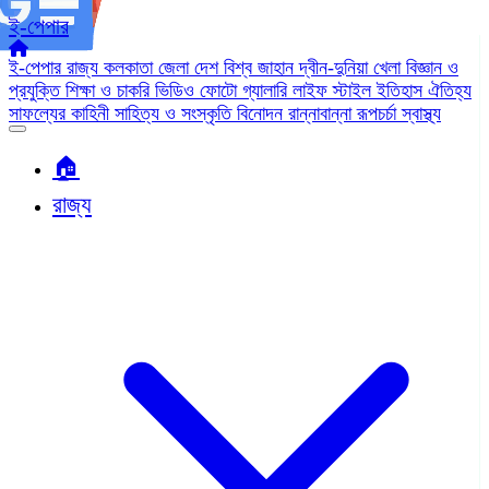
ই-পেপার
ই-পেপার
রাজ্য
কলকাতা
জেলা
দেশ
বিশ্ব জাহান
দ্বীন-দুনিয়া
খেলা
বিজ্ঞান ও
প্রযুক্তি
শিক্ষা ও চাকরি
ভিডিও
ফোটো গ্যালারি
লাইফ স্টাইল
ইতিহাস ঐতিহ্য
সাফল্যের কাহিনী
সাহিত্য ও সংস্কৃতি
বিনোদন
রান্নাবান্না
রূপচর্চা
স্বাস্থ্য
🏠︎
রাজ্য