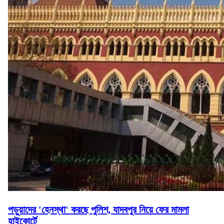
পড়ুয়াদের 'হেনস্থা' করছে পুলিশ, যাদবপুর নিয়ে ফের মামলা
হাইকোর্টে