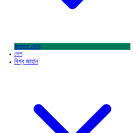
কলকাতা
জেলা
দেশ
বিশ্ব জাহান