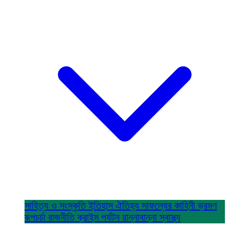
সাহিত্য ও সংস্কৃতি
ইতিহাস ঐতিহ্য
সাফল্যের কাহিনী
ভ্রমণ
রূপচর্চা
রাজনীতি
ক্রাইম
পর্যটন
রান্নাবান্না
স্বাস্থ্য