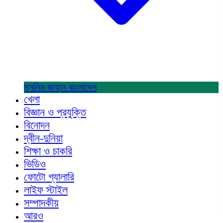
মুসলিম জাহান
বাংলাদেশ
খেলা
বিজ্ঞান ও প্রযুক্তি
বিনোদন
দ্বীন-দুনিয়া
শিক্ষা ও চাকরি
ভিডিও
ফোটো গ্যালারি
লাইফ স্টাইল
সম্পাদকীয়
আরও