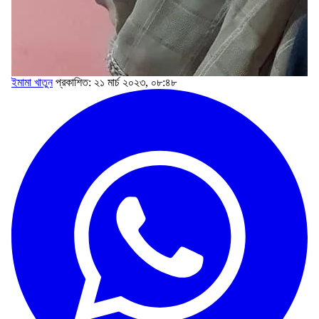
ইমামা খাতুন
প্রকাশিত: ২১ মার্চ ২০২৩, ০৮:৪৮