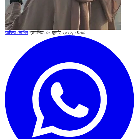
আফিয়া‌‌ নৌশিন
প্রকাশিত: ৩১ জুলাই ২০২৫, ১৪:৩৩