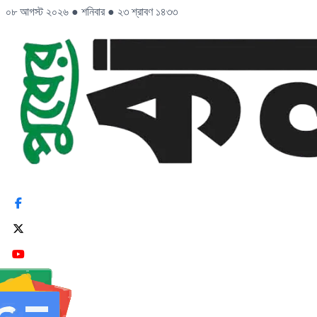
০৮ আগস্ট ২০২৬
●
শনিবার
●
২৩ শ্রাবণ ১৪৩৩