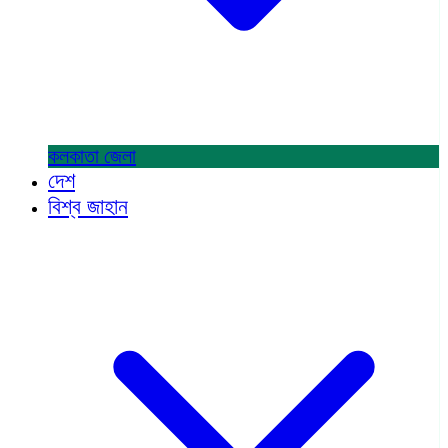
কলকাতা
জেলা
দেশ
বিশ্ব জাহান