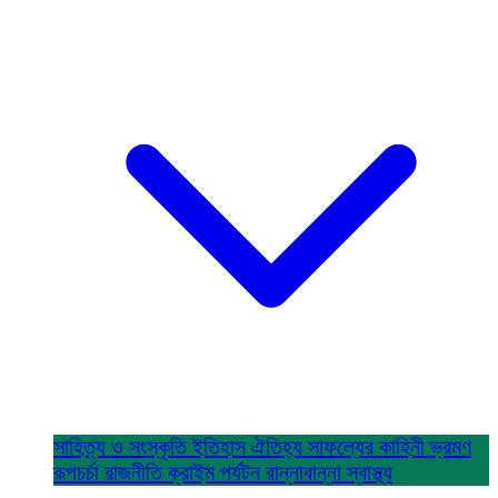
সাহিত্য ও সংস্কৃতি
ইতিহাস ঐতিহ্য
সাফল্যের কাহিনী
ভ্রমণ
রূপচর্চা
রাজনীতি
ক্রাইম
পর্যটন
রান্নাবান্না
স্বাস্থ্য