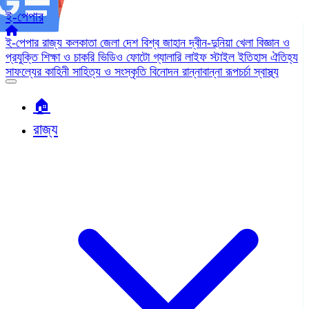
ই-পেপার
ই-পেপার
রাজ্য
কলকাতা
জেলা
দেশ
বিশ্ব জাহান
দ্বীন-দুনিয়া
খেলা
বিজ্ঞান ও
প্রযুক্তি
শিক্ষা ও চাকরি
ভিডিও
ফোটো গ্যালারি
লাইফ স্টাইল
ইতিহাস ঐতিহ্য
সাফল্যের কাহিনী
সাহিত্য ও সংস্কৃতি
বিনোদন
রান্নাবান্না
রূপচর্চা
স্বাস্থ্য
🏠︎
রাজ্য