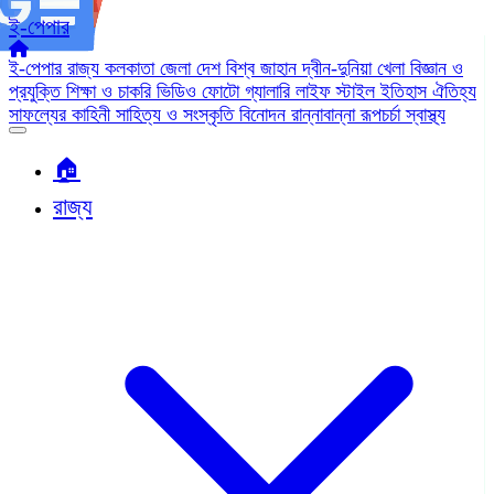
ই-পেপার
ই-পেপার
রাজ্য
কলকাতা
জেলা
দেশ
বিশ্ব জাহান
দ্বীন-দুনিয়া
খেলা
বিজ্ঞান ও
প্রযুক্তি
শিক্ষা ও চাকরি
ভিডিও
ফোটো গ্যালারি
লাইফ স্টাইল
ইতিহাস ঐতিহ্য
সাফল্যের কাহিনী
সাহিত্য ও সংস্কৃতি
বিনোদন
রান্নাবান্না
রূপচর্চা
স্বাস্থ্য
🏠︎
রাজ্য