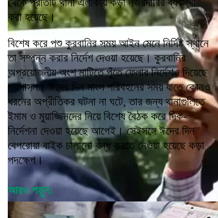
থেকে প্রতিটি থানা এলাকায় কড়া নজরদারির ব্যবস্থা
করা হয়েছে।
বিশেষ করে পশু কুরবানির সময় আইন মেনে নির্দিষ্ট স্থানে
তা সম্পন্ন করার নির্দেশ দেওয়া হয়েছে। কুরবানির
অপ্রয়োজনীয় অংশ মাটিতে পুঁতে ফেলার নির্দেশও দিয়েছে
প্রশাসন। ঈদের দিন মাংস পরিবহনের সময় যাতে কোনও
ধরনের অপ্রীতিকর ঘটনা না ঘটে, তার জন্য থানাগুলিতে
ইমাম ও মুয়াজ্জিনদের নিয়ে বিশেষ বৈঠক করে দিক-
নির্দেশনা দেওয়া হয়েছে আগেই। সেইসঙ্গে ঈদের দিন
বেপরোয়া বাইক চালানো বন্ধ করতে নেওয়া হয়েছে কড়া
পদক্ষেপ।
আরও পড়ুন: