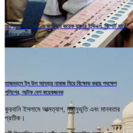
আলিপুরে অগ্নিকাণ্ডে ভস্মীভূত কয়েক হাজার ইভিএম, রিপোর্ট যাবে
নির্বাচন কমিশনে
তাজমহলে ইদ উল আযহার নামাজ ঘিরে বিক্ষোভ করায় পদক্ষেপ
পুলিশের, আটক বেশ কয়েকজনক
কুরবানি ইসলামে আত্মত্যাগ, সহানুভূতি এবং মানবতার
প্রতীক।