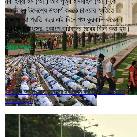
নবী ইব্রাহিম (আ.) তাঁর পুত্র ইসমাইল (আ.)-কে
আল্লাহর উদ্দেশ্যে উৎসর্গ করতে চাওয়ার স্মৃতিতে
মুসলমানরা প্রতি বছর এই দিনে পশু কুরবানি করেন।
কুরবানির মাংসের একাংশ গরিবদের মধ্যে বিলি করা হয়।
আরও পড়ুন:
"সরকারি আইন মেনে কুরবানির ঈদ পালন করুন", বার্তা জমিয়তে
উলামায়ে হিন্দের