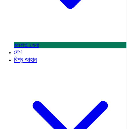
কলকাতা
জেলা
দেশ
বিশ্ব জাহান