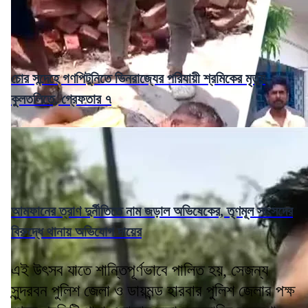
চোর সন্দেহে গণপিটুনিতে ভিনরাজ্যের পরিযায়ী শ্রমিকের মৃত্যু
কুলতলিতে, গ্রেফতার ৭
আমফানের ত্রাণ দুর্নীতিতে নাম জড়াল অভিষেকের, তৃণমূল সাংসদের
বিরুদ্ধে থানায় অভিযোগ দায়ের
এই উৎসব যাতে শান্তিপূর্ণভাবে পালিত হয়, সেজন্য
সুন্দরবন পুলিশ জেলা ও ডায়মন্ড হারবার পুলিশ জেলার পক্ষ