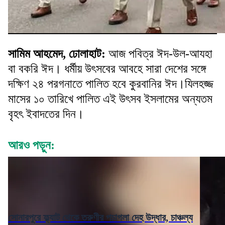
সামিম আহমেদ, ঢোলাহাট:
আজ পবিত্র ঈদ-উল-আযহা
বা বকরি ঈদ। ধর্মীয় উৎসবের আবহে সারা দেশের সঙ্গে
দক্ষিণ ২৪ পরগনাতে পালিত হবে কুরবানির ঈদ।যিলহজ্জ
মাসের ১০ তারিখে পালিত এই উৎসব ইসলামের অন্যতম
বৃহৎ ইবাদতের দিন।
আরও পড়ুন:
সোনারপুরে ফ্ল্যাট থেকে তরুণীর পচাগলা দেহ উদ্ধার, চাঞ্চল্য