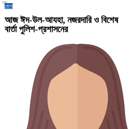
জেলা
আজ ঈদ-উল-আযহা, নজরদারি ও বিশেষ
বার্তা পুলিশ-প্রশাসনের