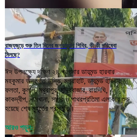
রাজ্যজুড়ে শুরু তিন দিনের জনকল্যাণ শিবির, কী কী পরিষেবা
মিলছে?
ঈদ উপলক্ষ্যে দক্ষিণ ২৪ পরগনার ডায়মন্ড হারবার
মহকুমার অন্তর্গত উস্তি, মগরাহাট, ডায়মন্ড হারবার,
ফলতা, কুলপি, মথুরাপুর, মন্দিরবাজার, রায়দিঘি,
কাকদ্বীপ, নামখানা, সাগর ও পাথরপ্রতিমা এলাকায় শুরু
হয়েছে শেষ মুহূর্তের প্রস্তুতি।
আরও পড়ুন: