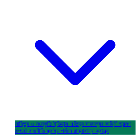
সাহিত্য ও সংস্কৃতি
ইতিহাস ঐতিহ্য
সাফল্যের কাহিনী
ভ্রমণ
রূপচর্চা
রাজনীতি
ক্রাইম
পর্যটন
রান্নাবান্না
স্বাস্থ্য