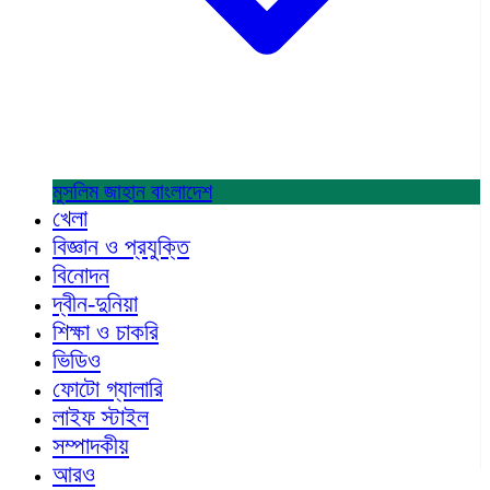
মুসলিম জাহান
বাংলাদেশ
খেলা
বিজ্ঞান ও প্রযুক্তি
বিনোদন
দ্বীন-দুনিয়া
শিক্ষা ও চাকরি
ভিডিও
ফোটো গ্যালারি
লাইফ স্টাইল
সম্পাদকীয়
আরও