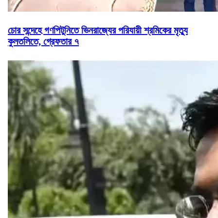
চোর সন্দেহে গণপিটুনিতে ভিনরাজ্যের পরিযায়ী শ্রমিকের মৃত্যু
কুলতলিতে, গ্রেফতার ৭