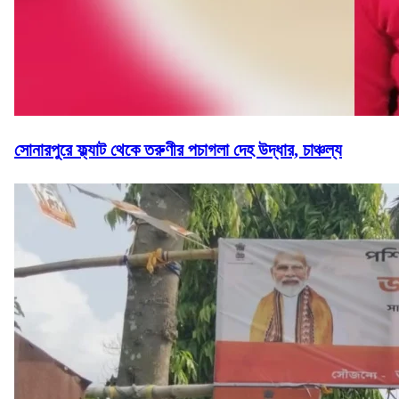
সোনারপুরে ফ্ল্যাট থেকে তরুণীর পচাগলা দেহ উদ্ধার, চাঞ্চল্য