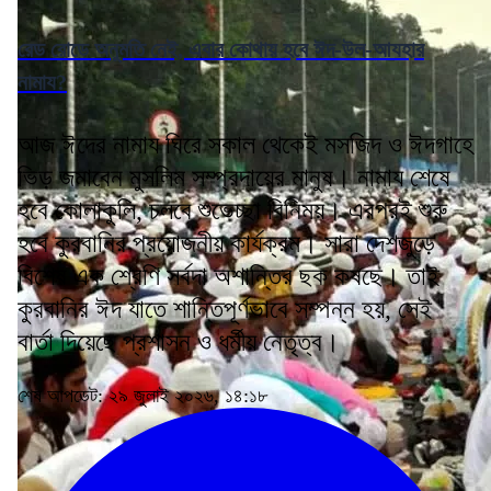
রেড রোডে অনুমতি নেই, এবার কোথায় হবে ঈদ-উল-আযহার
নামায?
আজ ঈদের নামায ঘিরে সকাল থেকেই মসজিদ ও ঈদগাহে
ভিড় জমাবেন মুসলিম সম্প্রদায়ের মানুষ। নামায শেষে
হবে কোলাকুলি, চলবে শুভেচ্ছা বিনিময়। এরপরই শুরু
হবে কুরবানির প্রয়োজনীয় কার্যক্রম। সারা দেশজুড়ে
বিশেষ এক শ্রেণি সর্বদা অশান্তির ছক কষছে। তাই
কুরবানির ঈদ যাতে শান্তিপূর্ণভাবে সম্পন্ন হয়, সেই
বার্তা দিয়েছে প্রশাসন ও ধর্মীয় নেতৃত্ব।
শেষ আপডেট: ২৯ জুলাই ২০২৬, ১৪:১৮