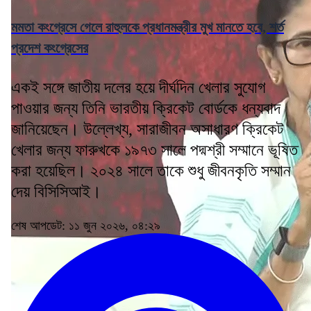
মমতা কংগ্রেসে গেলে রাহুলকে প্রধানমন্ত্রীর মুখ মানতে হবে, শর্ত
প্রদেশ কংগ্রেসের
একই সঙ্গে জাতীয় দলের হয়ে দীর্ঘদিন খেলার সুযোগ
পাওয়ার জন্য তিনি ভারতীয় ক্রিকেট বোর্ডকে ধন্যবাদ
জানিয়েছেন। উল্লেখ্য, সারাজীবন অসাধারণ ক্রিকেট
খেলার জন্য ফারুখকে ১৯৭৩ সালে পদ্মশ্রী সম্মানে ভূষিত
করা হয়েছিল। ২০২৪ সালে তাকে শুধু জীবনকৃতি সম্মান
দেয় বিসিসিআই।
শেষ আপডেট: ১১ জুন ২০২৬, ০৪:২৯