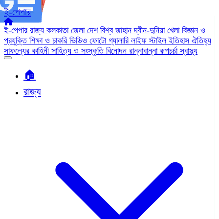
ই-পেপার
ই-পেপার
রাজ্য
কলকাতা
জেলা
দেশ
বিশ্ব জাহান
দ্বীন-দুনিয়া
খেলা
বিজ্ঞান ও
প্রযুক্তি
শিক্ষা ও চাকরি
ভিডিও
ফোটো গ্যালারি
লাইফ স্টাইল
ইতিহাস ঐতিহ্য
সাফল্যের কাহিনী
সাহিত্য ও সংস্কৃতি
বিনোদন
রান্নাবান্না
রূপচর্চা
স্বাস্থ্য
🏠︎
রাজ্য