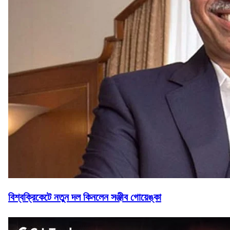
বিশ্বক্রিকেটে নতুন দল কিনলেন সঞ্জীব গোয়েঙ্কা