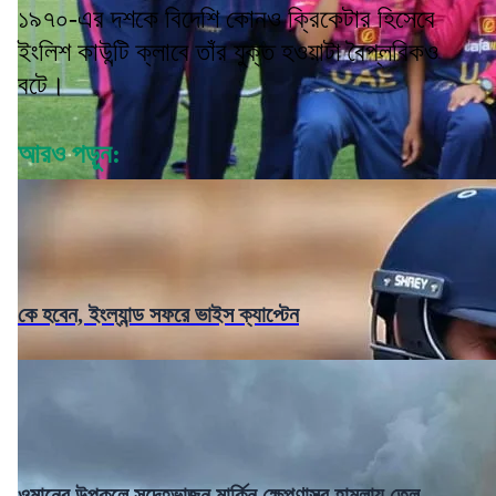
১৯৭০-এর দশকে বিদেশি কোনও ক্রিকেটার হিসেবে
ইংলিশ কাউন্টি ক্লাবে তাঁর যুক্ত হওয়াটা বৈপ্লবিকও
বটে।
আরও পড়ুন:
কে হবেন, ইংল্যান্ড সফরে ভাইস ক্যাপ্টেন
ওমানের উপকূলে সন্দেহভাজন মার্কিন ক্ষেপণাস্ত্র হামলায় তেল