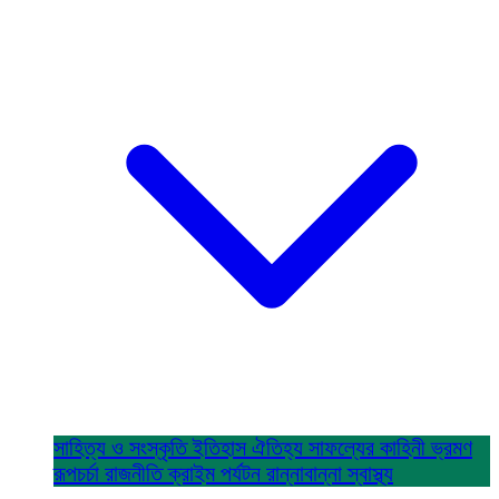
সাহিত্য ও সংস্কৃতি
ইতিহাস ঐতিহ্য
সাফল্যের কাহিনী
ভ্রমণ
রূপচর্চা
রাজনীতি
ক্রাইম
পর্যটন
রান্নাবান্না
স্বাস্থ্য