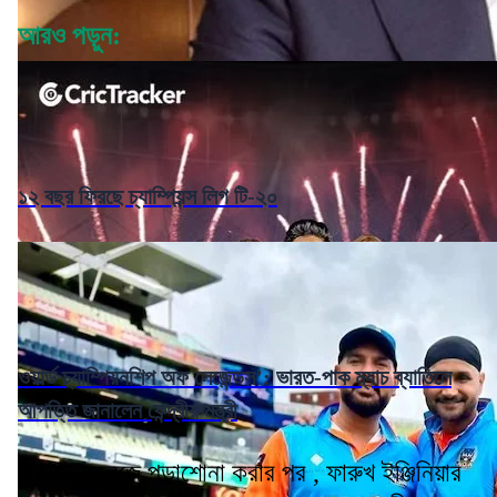
আরও পড়ুন:
১২ বছর ফিরছে চ্যাম্পিয়ন্স লিগ টি-২০
ওয়ার্ল্ড চ্যাম্পিয়নশিপ অফ লেজেন্ডস’: ভারত-পাক ম্যাচ ব্যাতিলে
আপত্তি জানালেন কেন্দ্রীয় মন্ত্রী
পোদ্দার কলেজে পড়াশোনা করার পর , ফারুখ ইঞ্জিনিয়ার