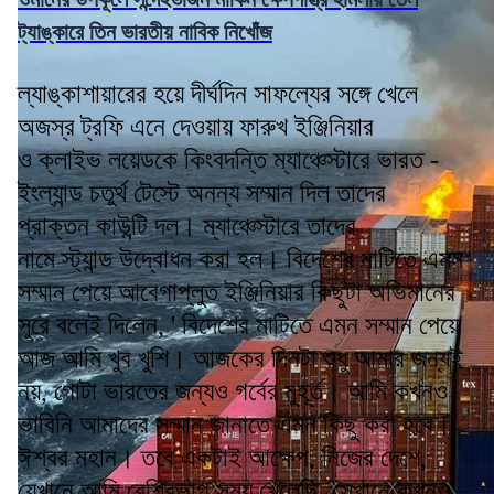
ট্যাঙ্কারে তিন ভারতীয় নাবিক নিখোঁজ
ল্যাঙ্কাশায়ারের হয়ে দীর্ঘদিন সাফল্যের সঙ্গে খেলে
অজস্র ট্রফি এনে দেওয়ায় ফারুখ ইঞ্জিনিয়ার
ও ক্লাইভ লয়েডকে কিংবদন্তি ম্যাঞ্চেস্টারে ভারত -
ইংল্যান্ড চতুর্থ টেস্টে অনন্য সম্মান দিল তাদের
প্রাক্তন কাউন্টি দল। ম্যাঞ্চেস্টারে তাদের
নামে স্ট্যান্ড উদ্বোধন করা হল। বিদেশের মাটিতে এমন
সম্মান পেয়ে আবেগাপ্লুত ইঞ্জিনিয়ার কিছুটা অভিমানের
সুরে বলেই দিলেন, ' বিদেশের মাটিতে এমন সম্মান পেয়ে
আজ আমি খুব খুশি। আজকের দিনটা শুধু আমার জন্যই
নয়, গোটা ভারতের জন্যও গর্বের মুহূর্ত। আমি কখনও
ভাবিনি আমাদের সম্মান জানাতে এমন কিছু করা হবে।
ঈশ্বর মহান। তবে একটাই আক্ষেপ, নিজের দেশে,
যেখানে আমি বেশিরভাগ সময় খেলেছি, সেখানে কখনও