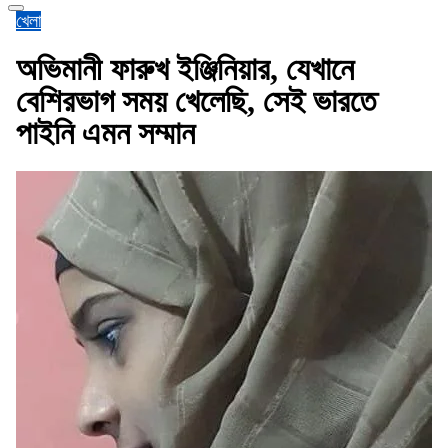
খেলা
অভিমানী ফারুখ ইঞ্জিনিয়ার, যেখানে
বেশিরভাগ সময় খেলেছি, সেই ভারতে
পাইনি এমন সম্মান