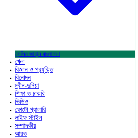
মুসলিম জাহান
বাংলাদেশ
খেলা
বিজ্ঞান ও প্রযুক্তি
বিনোদন
দ্বীন-দুনিয়া
শিক্ষা ও চাকরি
ভিডিও
ফোটো গ্যালারি
লাইফ স্টাইল
সম্পাদকীয়
আরও