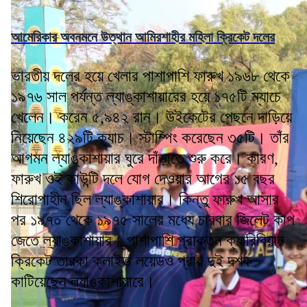
আমেরিকার অবনমনে উত্থান আমিরশাহীর মহিলা ক্রিকেট দলের
ভারতীয় দলের হয়ে খেলার পাশাপাশি ফারুখ ১৯৬৮ থেকে
১৯৭৬ সাল পর্যন্ত ল্যাঙ্কাশায়ারের হয়ে ১৭৫টি ম্যাচে
খেলেন। করেন ৫,৯৪২ রান। উইকেটের পেছনে দাড়িয়ে
নিয়েছেন ৪২৯টি ক্যাচ। স্টাম্পিং করেছেন ৩৫টি। তাঁর
আগমন ল্যাঙ্কাশায়ার ঘুরে দাঁড়াতে শুরু করে। কারণ,
ফারুখ ওই কাউন্টি দলে যোগ দেওয়ার আগের ১৫ বছর
শিরোপাহীন ছিল ল্যাঙ্কাশায়ার। কিন্তু ফারুখ আসার
পর ১৯৭০ থেকে ১৯৭৫ সালের মধ্যে চারবার জিলেট কাপ
জেতে ল্যাঙ্কাশায়ার। পাশাপাশি প্রাক্তন ক্যারিবিয়ান
ক্রিকেট তারকা ক্লাইভ লয়েডও প্রায় দুই দশক
কাটিয়েছেন ল্যাঙ্কাশায়ারে।