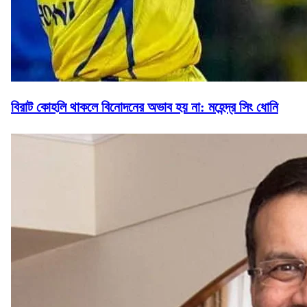
বিরাট কোহলি থাকলে বিনোদনের অভাব হয় না: মহেন্দ্র সিং ধোনি