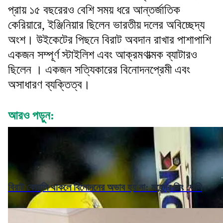
প্রায় ১৫ বছরেরও বেশি সময় ধরে আন্তর্জাতিক
কেরিয়ারে, ইঞ্জিনিয়ার ছিলেন ভারতীয় দলের অবিচ্ছেদ্য
অংশ। উইকেটের পিছনে বিরাট অবদান রাখার পাশাপাশি
একজন সম্পূর্ণ স্টাইলিশ এবং আক্রমণাত্মক ব্যাটারও
ছিলেন । একজন সত্যিকারের বিনোদনপ্রেমী এবং
অসাধারণ ব্যক্তিত্ব।
আরও পড়ুন:
বিরাট কোহলি থাকলে বিনোদনের অভাব হয় না: মহেন্দ্র সিং ধোনি