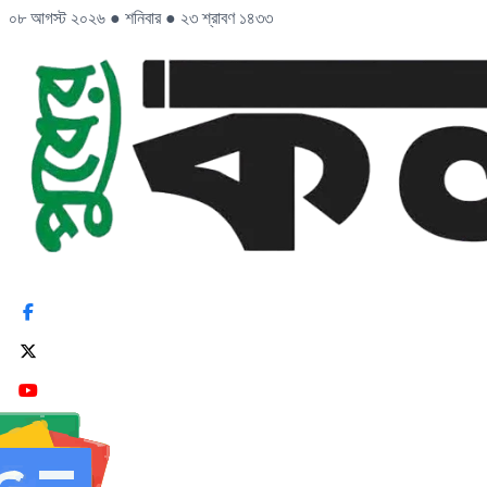
০৮ আগস্ট ২০২৬
●
শনিবার
●
২৩ শ্রাবণ ১৪৩৩