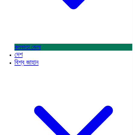
কলকাতা
জেলা
দেশ
বিশ্ব জাহান