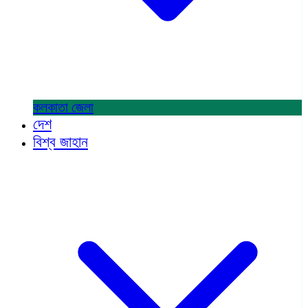
কলকাতা
জেলা
দেশ
বিশ্ব জাহান