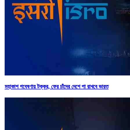
মহাকাশ গবেষণায় টক্কর, ফের চাঁদের দেশে পা রাখবে ভারত