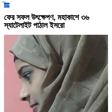
দেশ
ফের সফল উৎক্ষেপণ, মহাকাশে ৩৬
স্যাটেলাইট পাঠাল ইসরো