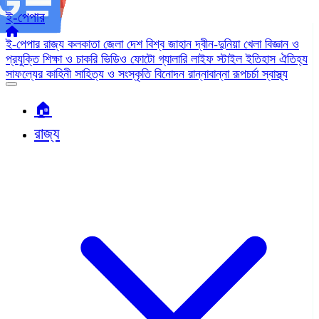
ই-পেপার
ই-পেপার
রাজ্য
কলকাতা
জেলা
দেশ
বিশ্ব জাহান
দ্বীন-দুনিয়া
খেলা
বিজ্ঞান ও
প্রযুক্তি
শিক্ষা ও চাকরি
ভিডিও
ফোটো গ্যালারি
লাইফ স্টাইল
ইতিহাস ঐতিহ্য
সাফল্যের কাহিনী
সাহিত্য ও সংস্কৃতি
বিনোদন
রান্নাবান্না
রূপচর্চা
স্বাস্থ্য
🏠︎
রাজ্য