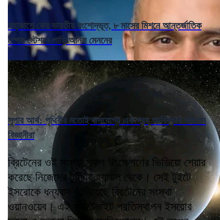
মহাকাশে ফের ভারতীয় বংশোদ্ভূত, ৮ মাসের মিশনে আন্তর্জাতিক
স্পেস স্টেশনে পাড়ি অনিল মেননের
সুপার আর্থ: পৃথিবীর মতোই বাসযোগ্য এক গ্রহ আবিষ্কার করলেন
বিজ্ঞানীরা
ব্রিটেনের ওই সংস্থা সফল উৎক্ষেপণের ভিডিয়ো শেয়ার
করেছে নিজেদের টুইটার হ্যান্ডল থেকে। সেই টুইটে
ইসরোকে ধন্যবাদ জানিয়েছে ব্রিটেনের সংস্থা
ওয়ানওয়েব। এই স্যাটেলাইট প্রতিস্থাপন ইসরোর