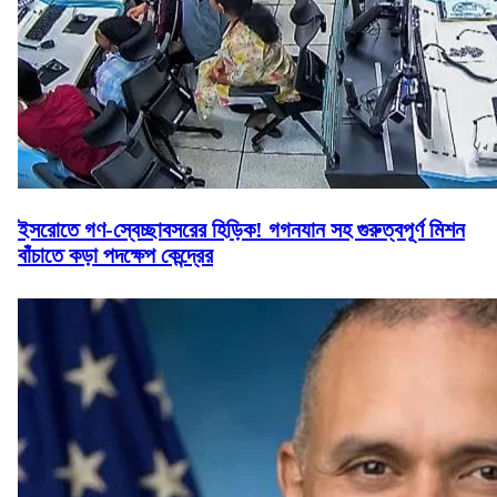
ইসরোতে গণ-স্বেচ্ছাবসরের হিড়িক! গগনযান সহ গুরুত্বপূর্ণ মিশন
বাঁচাতে কড়া পদক্ষেপ কেন্দ্রের