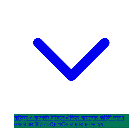
সাহিত্য ও সংস্কৃতি
ইতিহাস ঐতিহ্য
সাফল্যের কাহিনী
ভ্রমণ
রূপচর্চা
রাজনীতি
ক্রাইম
পর্যটন
রান্নাবান্না
স্বাস্থ্য