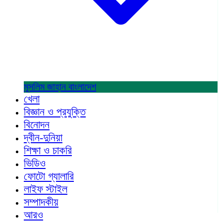
মুসলিম জাহান
বাংলাদেশ
খেলা
বিজ্ঞান ও প্রযুক্তি
বিনোদন
দ্বীন-দুনিয়া
শিক্ষা ও চাকরি
ভিডিও
ফোটো গ্যালারি
লাইফ স্টাইল
সম্পাদকীয়
আরও