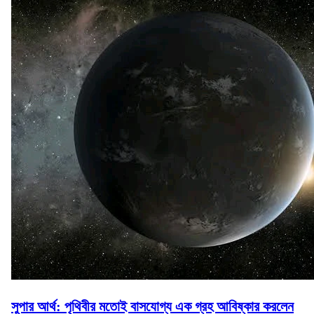
সুপার আর্থ: পৃথিবীর মতোই বাসযোগ্য এক গ্রহ আবিষ্কার করলেন