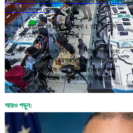
ইসরোতে গণ-স্বেচ্ছাবসরের হিড়িক! গগনযান সহ গুরুত্বপূর্ণ মিশন
বাঁচাতে কড়া পদক্ষেপ কেন্দ্রের
উল্লেখ্য, ওয়ানওয়েব ব্রিটিশ সংস্থা। তাদের জন্য
৩৬টি স্যাটেলাইট লঞ্চ করে ইসরো।
ভারতীয় রকেট এলভিএম থ্রি ৪৩.৫ মিটার লম্বা এবং
এর ওজন ৬৪৩ টন। অন্ধ্রপ্রদেশের শ্রীহরিকোটার
দ্বিতীয় লঞ্চ প্যাড থেকে আজ সকালে ৫৮০৫ কেজি
ওজনের ৩৬টি জেন ওয়ান স্যাটেলাইট নিয়ে রকেটটি
উৎক্ষেপণ করা হয়।
আরও পড়ুন: