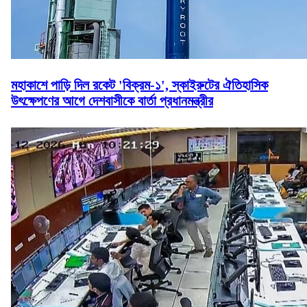
মহাকাশে পাড়ি দিল রকেট 'বিক্রম-১', স্কাইরুটের ঐতিহাসিক
উৎক্ষেপণের আগে দেশবাসীকে বার্তা প্রধানমন্ত্রীর