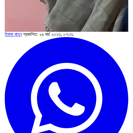
ইমামা খাতুন
প্রকাশিত: ২৬ মার্চ ২০২৩, ০৭:৩১