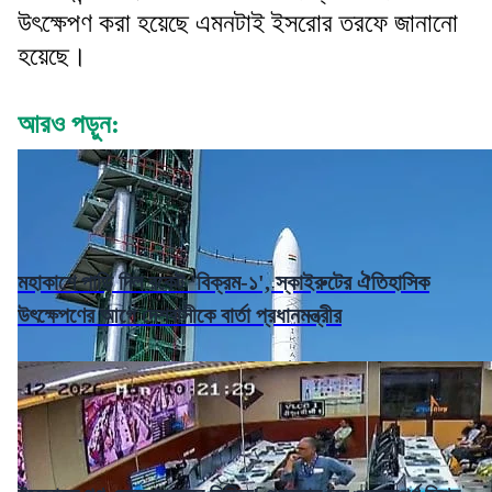
উৎক্ষেপণ করা হয়েছে এমনটাই ইসরোর তরফে জানানো
হয়েছে।
আরও পড়ুন:
মহাকাশে পাড়ি দিল রকেট 'বিক্রম-১', স্কাইরুটের ঐতিহাসিক
উৎক্ষেপণের আগে দেশবাসীকে বার্তা প্রধানমন্ত্রীর