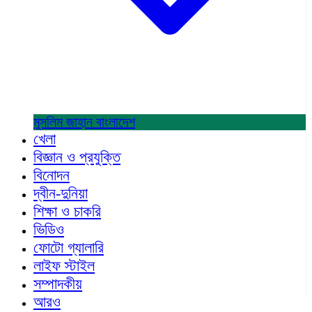
মুসলিম জাহান
বাংলাদেশ
খেলা
বিজ্ঞান ও প্রযুক্তি
বিনোদন
দ্বীন-দুনিয়া
শিক্ষা ও চাকরি
ভিডিও
ফোটো গ্যালারি
লাইফ স্টাইল
সম্পাদকীয়
আরও