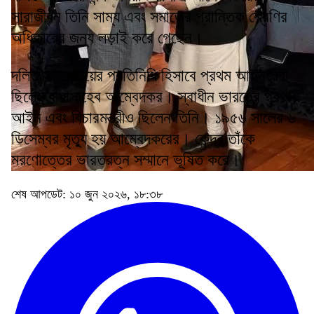
সারাজীবন তিনি সাম্য এবং সমাজের প্রান্তিক শ্রেণির
অধিকারের জন্য লড়াই করে গেছেন।
দলিত সম্প্রদায়ের প্রতিনিধি হিসাবে প্রথম আইনজীবী
ছিলেন বাবাসাহেব আম্বেদকর। স্বাধীন ভারতের প্রথম
আইন এবং বিচারমন্ত্রীও ছিলেন তিনি। ১৯৫৬ সালের ৬
ডিসেম্বর মৃত্যু হয় আম্বেদকরের। কেন্দ্র তাঁকে
মরণোত্তের ভারতরত্ন সম্মানে ভূষিত করে।
শেষ আপডেট: ১০ জুন ২০২৬, ১৮:৩৮