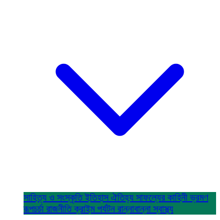
সাহিত্য ও সংস্কৃতি
ইতিহাস ঐতিহ্য
সাফল্যের কাহিনী
ভ্রমণ
রূপচর্চা
রাজনীতি
ক্রাইম
পর্যটন
রান্নাবান্না
স্বাস্থ্য