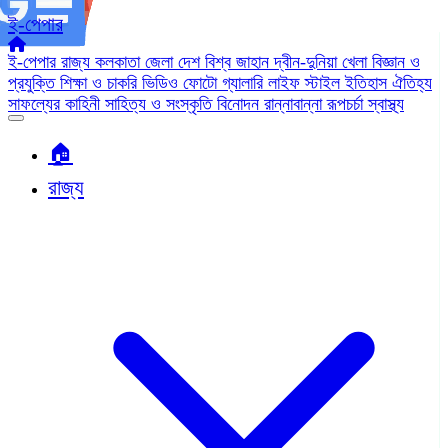
ই-পেপার
ই-পেপার
রাজ্য
কলকাতা
জেলা
দেশ
বিশ্ব জাহান
দ্বীন-দুনিয়া
খেলা
বিজ্ঞান ও
প্রযুক্তি
শিক্ষা ও চাকরি
ভিডিও
ফোটো গ্যালারি
লাইফ স্টাইল
ইতিহাস ঐতিহ্য
সাফল্যের কাহিনী
সাহিত্য ও সংস্কৃতি
বিনোদন
রান্নাবান্না
রূপচর্চা
স্বাস্থ্য
🏠︎
রাজ্য