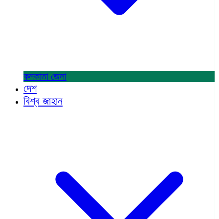
কলকাতা
জেলা
দেশ
বিশ্ব জাহান