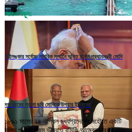
আরও পড়ুন:
শ্রীলঙ্কার সর্বোচ্চ নাগরিক সম্মানে ভূষিত হলেন প্রধানমন্ত্রী মোদি
দশ বছরের পুরনো ছবি মোদিকে উপহার ইউনূসের
১৮৯১ সালের ১৪ এপ্রিল মধ্যপ্রদেশের মহৌতে একটি
দলিত পরিবারে জন্ম ভীমরাও রামজি আম্বেদকরের।