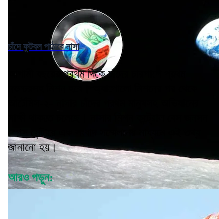
চাঁদে ফুটবল পাঠাবে নাসা
আগামী বছরের প্রথম দিকে চাঁদের চারপাশে প্রথম
নভশ্চরসহ মিশন হবে। অ্যাপোলো মিশনের পর থেকে
আর্টেমিস-২- নাসার চাঁদের প্রথম মানুষসহ অভিযানের
সাক্ষী থাকতে চলেছে। নাসার মিশন কন্ট্রোল বেস জনসন
স্পেস সেন্টারে এক সংবাদ সম্মেলনের মাধ্যমে এই তথ্য
জানানো হয়।
আরও পড়ুন: