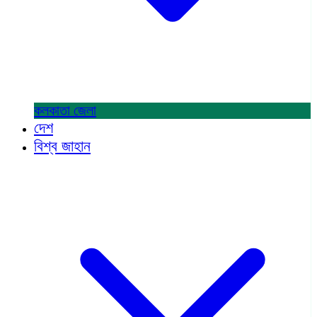
কলকাতা
জেলা
দেশ
বিশ্ব জাহান