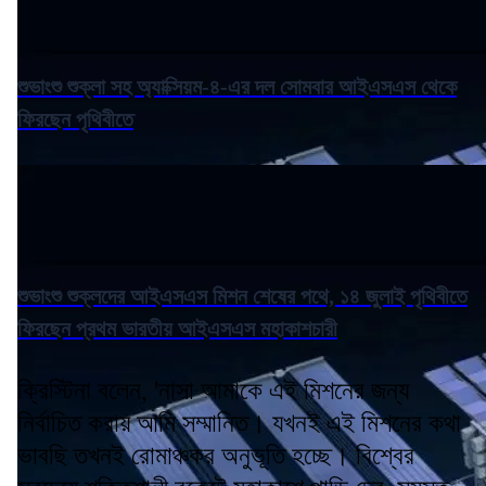
শুভাংশু শুক্লা সহ অ্যাক্সিয়ম-৪-এর দল সোমবার আইএসএস থেকে
ফিরছেন পৃথিবীতে
শুভাংশু শুক্লদের আইএসএস মিশন শেষের পথে, ১৪ জুলাই পৃথিবীতে
ফিরছেন প্রথম ভারতীয় আইএসএস মহাকাশচারী
ক্রিস্টিনা বলেন, 'নাসা আমাকে এই মিশনের জন্য
নির্বাচিত করায় আমি সম্মানিত। যখনই এই মিশনের কথা
ভাবছি তখনই রোমাঞ্চকর অনুভূতি হচ্ছে। বিশ্বের