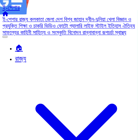
ই-পেপার
ই-পেপার
রাজ্য
কলকাতা
জেলা
দেশ
বিশ্ব জাহান
দ্বীন-দুনিয়া
খেলা
বিজ্ঞান ও
প্রযুক্তি
শিক্ষা ও চাকরি
ভিডিও
ফোটো গ্যালারি
লাইফ স্টাইল
ইতিহাস ঐতিহ্য
সাফল্যের কাহিনী
সাহিত্য ও সংস্কৃতি
বিনোদন
রান্নাবান্না
রূপচর্চা
স্বাস্থ্য
🏠︎
রাজ্য