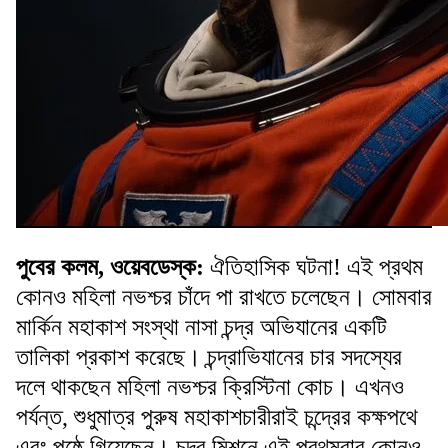
পুবের কলম, ওয়েবডেস্ক:
ঐতিহাসিক ঘটনা! এই প্রথম
কোনও মহিলা নভশ্চর চাঁদে পা রাখতে চলেছেন। সোমবার
মার্কিন মহাকাশ সংস্থা নাসা চন্দ্র অভিযানের একটি
তালিকা প্রকাশ করেছে। চন্দ্রাভিযানের চার সদস্যের
দলে থাকছেন মহিলা নভশ্চর ক্রিস্টিনা কোচ। এখনও
পর্যন্ত, শুধুমাত্র পুরুষ মহাকাশচারীরাই চন্দ্রের কক্ষপথে
এবং পৃষ্ঠে গিয়েছেন। চন্দ্র মিশনে এই প্রথমবার কোনও