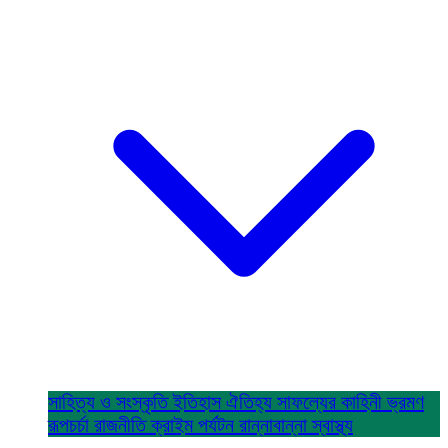
সাহিত্য ও সংস্কৃতি
ইতিহাস ঐতিহ্য
সাফল্যের কাহিনী
ভ্রমণ
রূপচর্চা
রাজনীতি
ক্রাইম
পর্যটন
রান্নাবান্না
স্বাস্থ্য