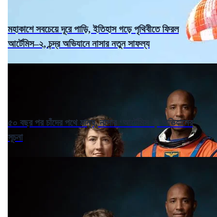
মহাকাশে সবচেয়ে দূরে পাড়ি, ইতিহাস গড়ে পৃথিবীতে ফিরল
আর্টেমিস–২, চন্দ্র অভিযানে নাসার নতুন সাফল্য
৫০ বছর পর চাঁদের পথে মানুষ, নাসার ‘আর্টেমিস ২’ অভিযানের
সূচনা