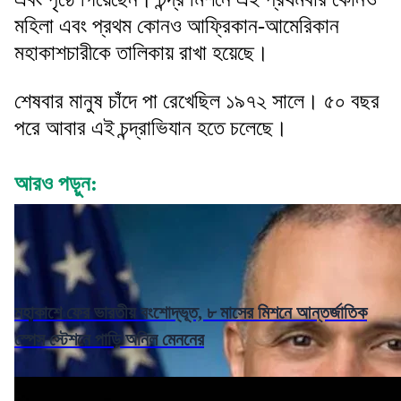
মহিলা এবং প্রথম কোনও আফ্রিকান-আমেরিকান
মহাকাশচারীকে তালিকায় রাখা হয়েছে।
শেষবার মানুষ চাঁদে পা রেখেছিল ১৯৭২ সালে। ৫০ বছর
পরে আবার এই চন্দ্রাভিযান হতে চলেছে।
আরও পড়ুন:
মহাকাশে ফের ভারতীয় বংশোদ্ভূত, ৮ মাসের মিশনে আন্তর্জাতিক
স্পেস স্টেশনে পাড়ি অনিল মেননের