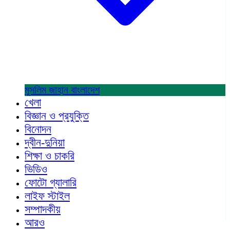
মুসলিম জাহান
বাংলাদেশ
খেলা
বিজ্ঞান ও প্রযুক্তি
বিনোদন
দ্বীন-দুনিয়া
শিক্ষা ও চাকরি
ভিডিও
ফোটো গ্যালারি
লাইফ স্টাইল
সম্পাদকীয়
আরও