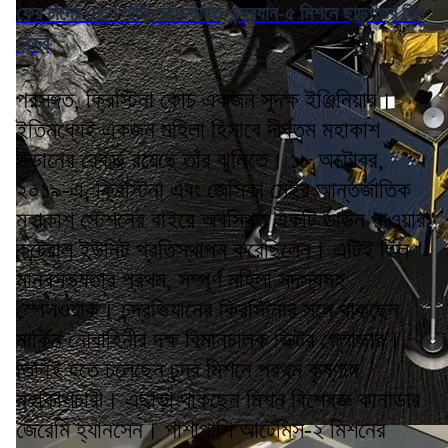
ফের চাঁদের দেশে পাড়ি দেবে ভারত, চন্দ্রযান-৫ মিশনে ছাড়পত্র দিল
কেন্দ্র
প্রসঙ্গত, ক্রিস্টিনা কোচ একজন সুদক্ষ ইঞ্জিনিয়ার।
ইতিমধ্যেই একজন মহিলা হিসাবে দীর্ঘতম মহাকাশ
উড়ানের রেকর্ড রয়েছে তাঁর ঝুলিতে। ১৮ অক্টোবর,
২০১৯-এ, ক্রিস্টিনা এবং জেসিকা মেইর আন্তর্জাতিক
মহাকাশ স্টেশনের বাইরে অবস্থিত একটি ডাউন পাওয়ার
কন্ট্রোল ইউনিট প্রতিস্থাপন করেছিলেন। এটিই ছিল
মানবসভ্যতার প্রথম, সম্পূর্ণ মহিলা সদস্যসহ
স্পেসওয়াক। চন্দ্রভিযানের ক্রিস্টিনার সঙ্গে থাকছেন
মার্কিন নৌবাহিনীর দক্ষ বিমানচালক ভিক্টর গ্লোভার।
তিনিই হতে চলেছেন চন্দ্র মিশনে প্রথম কৃষ্ণাঙ্গ
মহাকাশচারী। এছাড়া থাকছেন মিশন বিশেষজ্ঞ কানাডার
জেরেমি হ্যানসেন। পাশাপাশি আর্টেমিস-২ মিশনের