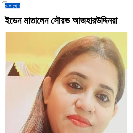
দেশ
খেলা
ইডেন মাতালেন সৌরভ আজহারউদ্দিনরা