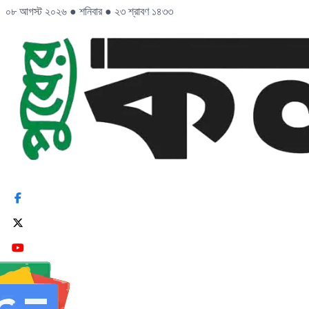
০৮ আগস্ট ২০২৬
●
শনিবার
●
২৩ শ্রাবণ ১৪৩৩