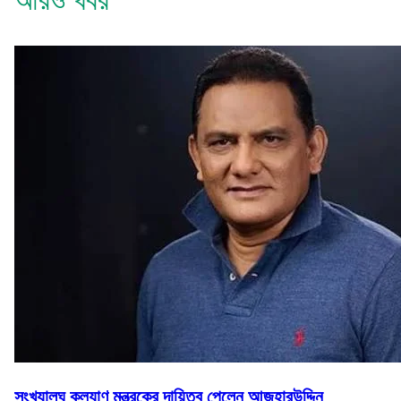
আরও খবর
সংখ্যালঘু কল্যাণ মন্ত্রকের দায়িত্ব পেলেন আজহারউদ্দিন