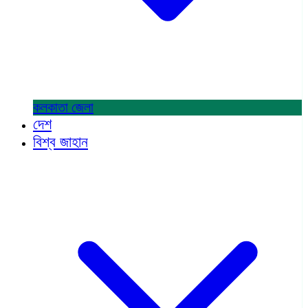
কলকাতা
জেলা
দেশ
বিশ্ব জাহান