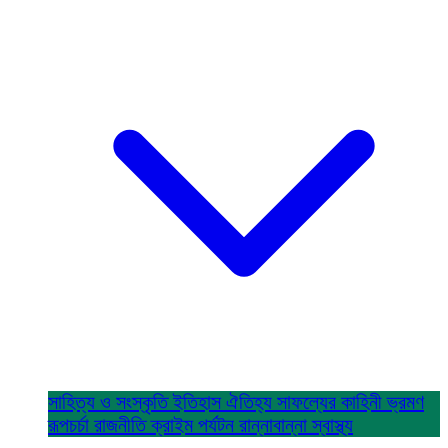
সাহিত্য ও সংস্কৃতি
ইতিহাস ঐতিহ্য
সাফল্যের কাহিনী
ভ্রমণ
রূপচর্চা
রাজনীতি
ক্রাইম
পর্যটন
রান্নাবান্না
স্বাস্থ্য