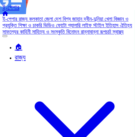
ই-পেপার
ই-পেপার
রাজ্য
কলকাতা
জেলা
দেশ
বিশ্ব জাহান
দ্বীন-দুনিয়া
খেলা
বিজ্ঞান ও
প্রযুক্তি
শিক্ষা ও চাকরি
ভিডিও
ফোটো গ্যালারি
লাইফ স্টাইল
ইতিহাস ঐতিহ্য
সাফল্যের কাহিনী
সাহিত্য ও সংস্কৃতি
বিনোদন
রান্নাবান্না
রূপচর্চা
স্বাস্থ্য
🏠︎
রাজ্য