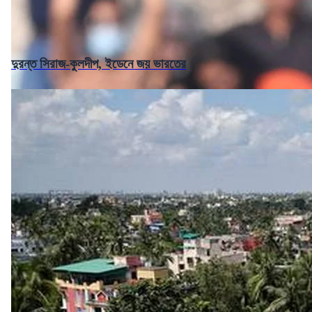
দুরন্ত সিরাজ-কুলদীপ, ইডেনে জয় ভারতের