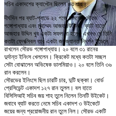
সচিব একাদশের ক্যাপ্টেন ছিলেন জয় শাহ।
দীর্ঘদিন পর ব্যাট-প্যাডে ২২ গজে নামলেন সৌরভ
গঙ্গোপাধ্যায় এবং মুহাম্মদ আজহারউদ্দিন। ব্যাট হাতে
আজহার উদ্দিন খুব একটা সফল না হলেও এখনও যে তিনি
কতটা ফ্লেক্সিবল তার একটা জলজ্যান্ত নিদর্শন ইডেনে
রাখলেন সৌরভ গঙ্গোপাধ্যায়। ২০ বলে ৩১ রানের
দুর্দান্ত ইনিংস খেললেন। ক্রিকেট মধ্যে কতটা সচ্ছল
সেটা বোঝালেন অভিষেক ডালমিয়াও। ২০ বলে তিনি ৩৬
রান করলেন।
সৌরভের ইনিংসে ছিল চারটি চার, দুটি ছক্কা। বোর্ড
প্রেসিডেন্ট একাদশ ১২৭ রান তুলল। বল হাতে
বিসিসিআই সচিব জয় শাহ তুলে নিলেন তিনটি উইকেট।
জবাবে ব্যাট করতে নেমে সচিব একাদশ ৩ উইকেটে
জয়ের জন্য প্রয়োজনীয় রান তুলে নিল। সৌরভ একটি