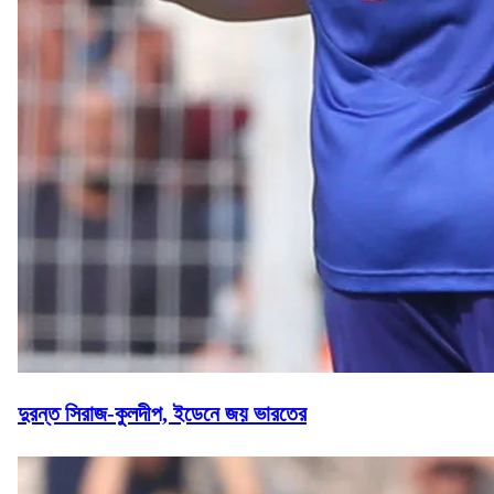
দুরন্ত সিরাজ-কুলদীপ, ইডেনে জয় ভারতের