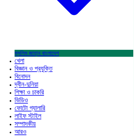
মুসলিম জাহান
বাংলাদেশ
খেলা
বিজ্ঞান ও প্রযুক্তি
বিনোদন
দ্বীন-দুনিয়া
শিক্ষা ও চাকরি
ভিডিও
ফোটো গ্যালারি
লাইফ স্টাইল
সম্পাদকীয়
আরও