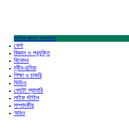
মুসলিম জাহান
বাংলাদেশ
খেলা
বিজ্ঞান ও প্রযুক্তি
বিনোদন
দ্বীন-দুনিয়া
শিক্ষা ও চাকরি
ভিডিও
ফোটো গ্যালারি
লাইফ স্টাইল
সম্পাদকীয়
আরও