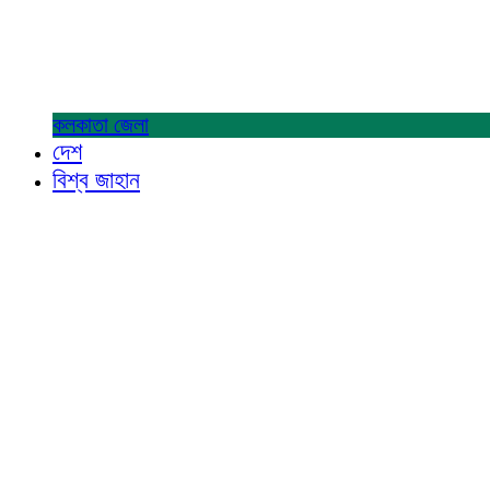
কলকাতা
জেলা
দেশ
বিশ্ব জাহান