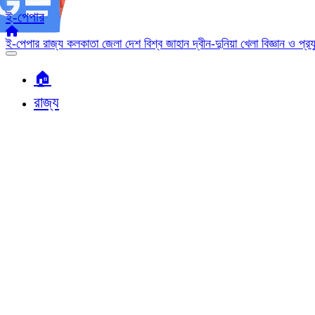
ই-পেপার
ই-পেপার
রাজ্য
কলকাতা
জেলা
দেশ
বিশ্ব জাহান
দ্বীন-দুনিয়া
খেলা
বিজ্ঞান ও প্র
🏠︎
রাজ্য