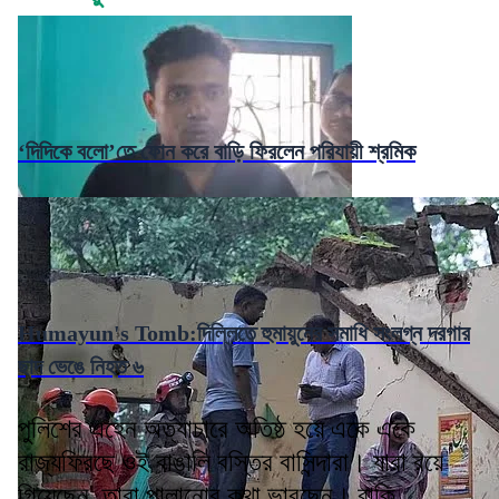
‘দিদিকে বলো’তে ফোন করে বাড়ি ফিরলেন পরিযায়ী শ্রমিক
Humayun's Tomb:দিল্লিতে হুমায়ুনের সমাধি সংলগ্ন দরগার
ছাদ ভেঙে নিহত ৬
পুলিশের এহেন অত্যাচারে অতিষ্ঠ হয়ে একে একে
রাজ্যফিরছে ওই বাঙালি বস্তির বাসিন্দারা। যারা রয়ে
গিয়েছেন, তারা পালানোর কথা ভাবছেন। বাকি