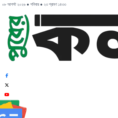
০৮ আগস্ট ২০২৬
●
শনিবার
●
২৩ শ্রাবণ ১৪৩৩