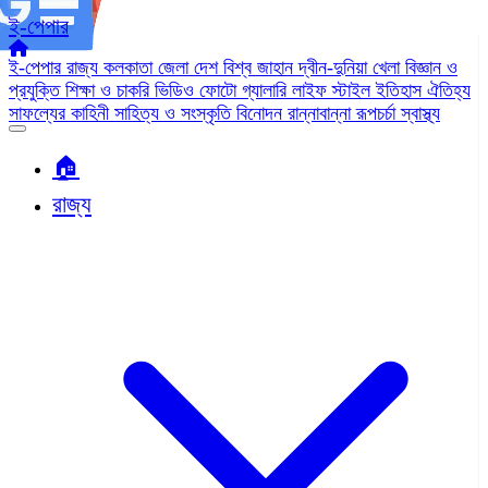
ই-পেপার
ই-পেপার
রাজ্য
কলকাতা
জেলা
দেশ
বিশ্ব জাহান
দ্বীন-দুনিয়া
খেলা
বিজ্ঞান ও
প্রযুক্তি
শিক্ষা ও চাকরি
ভিডিও
ফোটো গ্যালারি
লাইফ স্টাইল
ইতিহাস ঐতিহ্য
সাফল্যের কাহিনী
সাহিত্য ও সংস্কৃতি
বিনোদন
রান্নাবান্না
রূপচর্চা
স্বাস্থ্য
🏠︎
রাজ্য