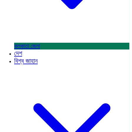
কলকাতা
জেলা
দেশ
বিশ্ব জাহান