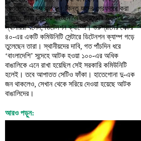
ঘরগুলোতে তালা ঝুলছে। কিন্তু যাদের গ্রেফতার করা
হয়েছে, তারা কোথায় যাচ্ছেন?এই প্রশ্নের উত্তরে
স্থানীয়রা বলেন, ডিটেনশন ক্যাম্পে। গুরুগ্রামের সেক্টর
৪০-এর একটি কমিউনিটি সেন্টারে ডিটেনশন ক্যাম্প গড়ে
তুলেছেন তারা। স্থানীয়দের দাবি, গত পাঁচদিন ধরে
‘বাংলাদেশি’ সন্দেহে আটক হওয়া ১০০-এর অধিক
বাঙালিকে এনে রাখা হয়েছিল সেই সরকারি কমিউনিটি
হলেই। তবে আপাতত সেটিও ফাঁকা। হাতেগোনা দু-এক
জন থাকলেও, সেখান থেকে সরিয়ে দেওয়া হয়েছে আটক
বাঙালিদের।
আরও পড়ুন: