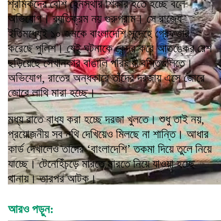
শ্রমিকদের বেশি হেনস্থার শিকার হতে হচ্ছে বলে
অভিযোগ। ব্যতিক্রম নয় গুরুগ্রাম। সে রাজ্যে
ইতিমধ্যেই ১০ জনকে বাংলাদেশি সন্দেহে গ্রেফতার
করেছে পুলিশ। যেই ঘটনাকে কেন্দ্র করে আতঙ্কের রেশ
ছড়িয়েছে সেখানকার বাঙালি পরিযায়ী বস্তিগুলিতে।
অভিযোগ, রাতের অন্ধকারে তাঁদের দরজায় এসে জোরে
জোরে লাথি মারা হচ্ছে।
মধ্য রাতে বাধ্য করা হচ্ছে দরজা খুলতে। শুধু তাই নয়,
প্রয়োজনীয় সব নথি দেখিয়েও মিলছে না শান্তি। আধার
কার্ড দেখালেও তাদের ‘বাংলাদেশি’ তকমা দিয়ে তুলে নিয়ে
যাচ্ছে। টেনেহিঁচ়ড়ে মারতে মারতে নিয়ে যাওয়া হচ্ছে
থানায়। তারপর আটক।
আরও পড়ুন: