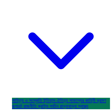
সাহিত্য ও সংস্কৃতি
ইতিহাস ঐতিহ্য
সাফল্যের কাহিনী
ভ্রমণ
রূপচর্চা
রাজনীতি
ক্রাইম
পর্যটন
রান্নাবান্না
স্বাস্থ্য