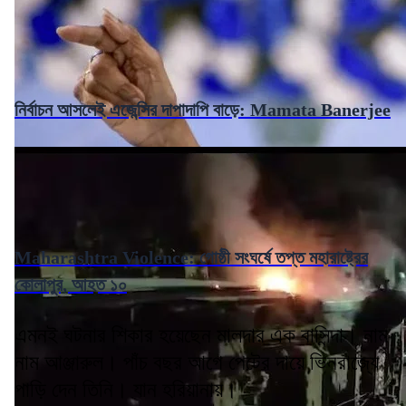
নির্বাচন আসলেই এজেন্সির দাপাদাপি বাড়ে: Mamata Banerjee
Maharashtra Violence: গোষ্ঠী সংঘর্ষে তপ্ত মহারাষ্ট্রের
কোলাপুর, আহত ১০
এমনই ঘটনার শিকার হয়েছেন মালদার এক বাসিন্দা। নাম
নাম আঞ্জারুল। পাঁচ বছর আগে পেটের দায়ে ভিনরাজ্যে
পাড়ি দেন তিনি। যান হরিয়ানায়।