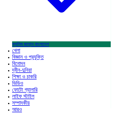
মুসলিম জাহান
বাংলাদেশ
খেলা
বিজ্ঞান ও প্রযুক্তি
বিনোদন
দ্বীন-দুনিয়া
শিক্ষা ও চাকরি
ভিডিও
ফোটো গ্যালারি
লাইফ স্টাইল
সম্পাদকীয়
আরও