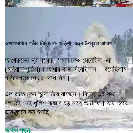
বঙ্গোপসাগরে গভীর নিম্নচাপ: ওড়িশা-অন্ধ্র উপকূলে আঘাত
আঞ্জারুলের স্ত্রী বলেন, ‘আমাকেও মেরেছিল ওরা
(হরিয়ানা পুলিশ)। আধার কার্ড দিয়েছিলাম। বলেছিলাম
পরিচয়পত্র দেখার দেখে নিন।
এত রাতে কেন তুলে নিয়ে যাচ্ছেন। কিন্তু এই কথা
বলতেই সেই পুলিশ সজোর চড় মারে আমাকে। যার জেরে
ডান কানে কম শুনছি।’
আরও পড়ুন: