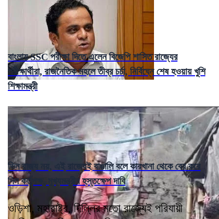
বাংলায় SSC পরীক্ষা দিতে এলেন বিজেপি শাসিত রাজ্যের
পরীক্ষার্থীরা, রাজনৈতিক মহলে তীব্র চর্চা, নির্বিঘ্নে শেষ হওয়ায় খুশি
শিক্ষামন্ত্রী
ভিন রাজ্য নয়, এই রাজ্যেই বাঙালি বলে কারখানা থেকে বের করে
দিল কর্তৃপক্ষ, মুখ্যমন্ত্রীর হস্তক্ষেপ দাবি
ওড়িশা, মহারাষ্ট্র, দিল্লির মতো রাজ্যেই পরিযায়ী