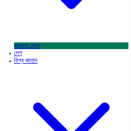
কলকাতা
জেলা
দেশ
বিশ্ব জাহান