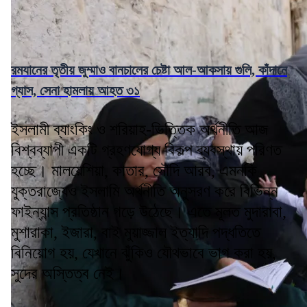
রমযানের তৃতীয় জুম্মাও বানচালের চেষ্টা আল-আকসায় গুলি, কাঁদানে
গ্যাস, সেনা হামলায় আহত ৩১
ইসলামী ব্যাংকিং ও শরিয়াহ-ভিত্তিক অর্থনীতি আজ
বিশ্বব্যাপী একটি গ্রহণযোগ্য বিকল্প ব্যবস্থায় পরিণত
হচ্ছে। মালয়েশিয়া, কাতার, সৌদি আরব, এমনকি
যুক্তরাজ্যেও ইসলামি অর্থনীতি অনুসরণ করে বিভিন্ন
ফাইন্যান্স প্রতিষ্ঠান গড়ে উঠেছে। এতে মূলত মুদারাবা,
মুশারাকা, ইজারা, বাই মুয়াজ্জাল ইত্যাদি পদ্ধতিতে
বিনিয়োগ হয়, যেখানে ঝুঁকিও যৌথভাবে ভাগ করা হয়,
সুদের অস্তিত্ব নেই।