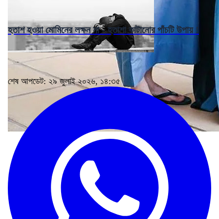
হতাশ হওয়া মোমিনের লক্ষন না - হতাশা কাটানোর পাঁচটি উপায় !
শেষ আপডেট: ২৯ জুলাই ২০২৬, ১৪:৩৫