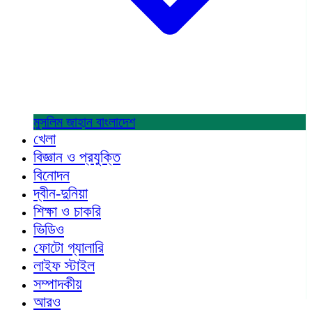
মুসলিম জাহান
বাংলাদেশ
খেলা
বিজ্ঞান ও প্রযুক্তি
বিনোদন
দ্বীন-দুনিয়া
শিক্ষা ও চাকরি
ভিডিও
ফোটো গ্যালারি
লাইফ স্টাইল
সম্পাদকীয়
আরও