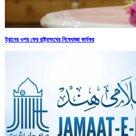
ইরানের ওপর ফের রাষ্ট্রসংঘের নিষেধাজ্ঞা কার্যকর