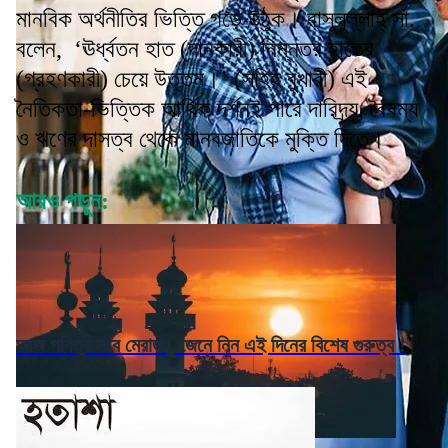
মানবিক অর্থনীতির ভিত্তি গড়ে উঠুক। রাসূলুল্লাহ্ সা.
বলেন, ‘ঊর্ধ্বতন হাত (দানকারী) নিম্নতর হাতের
(গ্রহণকারী) চেয়ে উত্তম।’ (সহিহ্ বুখারী) এই
নৈতিকতা-ভিত্তিক আর্থিক দর্শনই পারে দারিদ্র্য, বৈষম্য
ও ঋণের দাসত্ব থেকে মানবজাতিকে মুক্তি দিতে।
আরও পড়ুন:
আজ পবিত্র সবে মেরাজ , জেনে নিন এই দিনের বিশেষ গুরুত্ব !