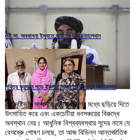
নবী সা. অবমাননা ইস্যুতে ভারতের নিন্দায় তালেবান
পবিত্র কুরআন পড়ে ইসলাম গ্রহণ তামিলনাডুর সবরিমালার
এই দৃষ্টিভঙ্গি সম্পদকে জনসাধারণের মধ্যে ছড়িয়ে দিতে
উৎসাহিত করে এবং একচেটিয়া ধনসঞ্চয়ের বিরুদ্ধে
অবস্থান নেয়। আধুনিক বিশ্বব্যবস্থায় সুদের নামে যে
বেআব্রু শোষণ চলছে, তা আজ বিভিন্ন আন্তর্জাতিক