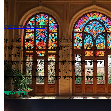
ইসলামের দাওয়াত সবার জন্য
সুদ একটি আর্থিক পাপ, যার মাধ্যমে ধন-সম্পদ কেবল
একটি ক্ষুদ্র গোষ্ঠীর হাতে কেন্দ্রীভূত হয় এবং দরিদ্র
জনগোষ্ঠী চিরকাল ঋণের দাসত্বে আবদ্ধ থাকে। এর
বিপরীতে ইসলামিক অর্থনীতি একটি ব্যতিক্রমী দৃষ্টিভঙ্গি
দেয়--- যেখানে ব্যবসা, মুনাফাভাগ, দান, যাকাত ও
সদকার মাধ্যমে সম্পদের প্রবাহ নিচের দিকে গমন করে।
আরও পড়ুন: