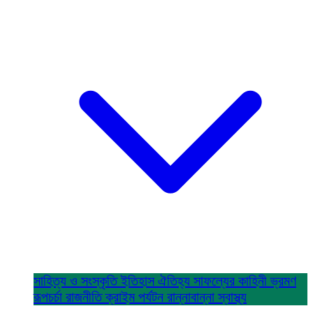
সাহিত্য ও সংস্কৃতি
ইতিহাস ঐতিহ্য
সাফল্যের কাহিনী
ভ্রমণ
রূপচর্চা
রাজনীতি
ক্রাইম
পর্যটন
রান্নাবান্না
স্বাস্থ্য