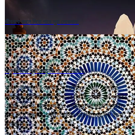
জীবনকে বদলে দিতে পারে সুরা লোকমান!
অমুসলিমদের প্রতি মহানবী সা.-এর আচরণ
যাকাত ইসলামের আর্থিক ন্যায়নীতির একটি কেন্দ্রীয়
স্তম্ভ। ধনী মানুষের সম্পদের নির্দিষ্ট একটি অংশ গরিব,
এতিম, নিঃস্ব, ঋণগ্রস্ত ও মুসাফিরদের জন্য নির্ধারিত
করে দিয়ে ইসলাম একটি আর্থিক ভারসাম্যের পথ রচনা
করেছে।