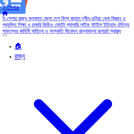
ই-পেপার
ই-পেপার
রাজ্য
কলকাতা
জেলা
দেশ
বিশ্ব জাহান
দ্বীন-দুনিয়া
খেলা
বিজ্ঞান ও
প্রযুক্তি
শিক্ষা ও চাকরি
ভিডিও
ফোটো গ্যালারি
লাইফ স্টাইল
ইতিহাস ঐতিহ্য
সাফল্যের কাহিনী
সাহিত্য ও সংস্কৃতি
বিনোদন
রান্নাবান্না
রূপচর্চা
স্বাস্থ্য
🏠︎
রাজ্য