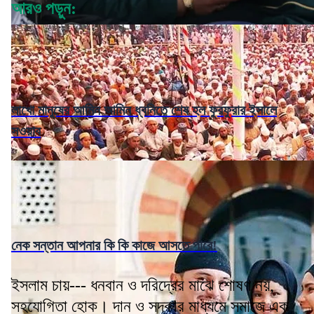
আরও পড়ুন:
লাখো মানুষের আমিন আমিন ধ্বনিতে শেষ হল ফুরফুরার ইসালে
সওয়াব
নেক সন্তান আপনার কি কি কাজে আসতে পারে!
ইসলাম চায়--- ধনবান ও দরিদ্রের মাঝে শোষণ নয়,
সহযোগিতা হোক। দান ও সদকার মাধ্যমে সমাজে এক