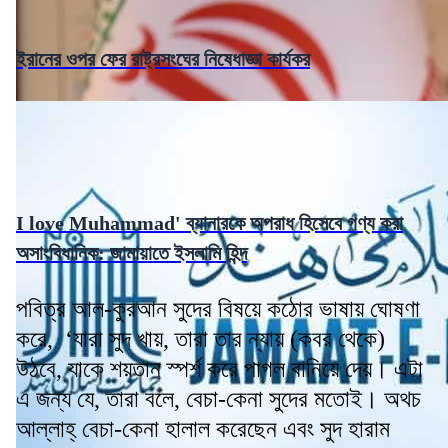
ইরানের ওপর ফের রাষ্ট্রসংঘের নিষেধাজ্ঞা কার্যকর
I love Muhammad' ব্যানারকে অপরাধ হিসেবে গণ্য করা
অসাংবিধানিক: জামায়াতে ইসলামি হিন্দ
পবিত্র আল-কুরআন সুদের বিষয়ে কঠোর ভাষায় ঘোষণা
করে, ‘যারা সুদ খায়, তারা তার ন্যায় (কবর থেকে)
উঠবে, যাকে শয়তান স্পর্শ করে পাগল বানিয়ে দেয়। এটা
এ জন্য যে, তারা বলে, বেচা-কেনা সুদের মতোই। অথচ
আল্লাহ্ বেচা-কেনা হালাল করেছেন এবং সুদ হারাম