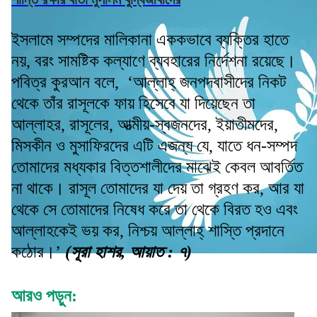
ইসলামে সম্পদের মালিকানা এককভাবে ব্যক্তির হাতে
নয়, বরং সামষ্টিক কল্যাণে ব্যবহারের নির্দেশনা রয়েছে।
পবিত্র কুরআন বলে, ‘আল্লাহ্ জনপদবাসীদের নিকট
থেকে তাঁর রাসূলকে ফায় হিসেবে যা দিয়েছেন তা
আল্লাহর, রাসূলের, আত্মীয়-স্বজনদের, ইয়াতীমদের,
মিসকীন ও মুসাফিরদের এটি এজন্য যে, যাতে ধন-সম্পদ
তোমাদের মধ্যকার বিত্তশালীদের মাঝেই কেবল আবর্তিত
না থাকে। রাসূল তোমাদের যা দেয় তা গ্রহণ কর, আর যা
থেকে সে তোমাদের নিষেধ করে তা থেকে বিরত হও এবং
আল্লাহকেই ভয় কর, নিশ্চয় আল্লাহ্ শাস্তি প্রদানে
কঠোর।’
(সূরা হাশর, আয়াত : ৭)
আরও পড়ুন: