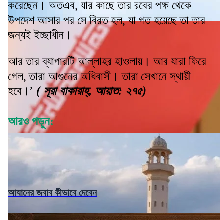
করেছেন। অতএব, যার কাছে তার রবের পক্ষ থেকে
উপদেশ আসার পর সে বিরত হল, যা গত হয়েছে তা তার
জন্যই ইচ্ছাধীন।
আর তার ব্যাপারটি আল্লাহর হাওলায়। আর যারা ফিরে
গেল, তারা আগুনের অধিবাসী। তারা সেখানে স্থায়ী
হবে।’
( সূরা বাকারাহ্, আয়াত: ২৭৫)
আরও পড়ুন:
আযানের জবাব কীভাবে দেবেন