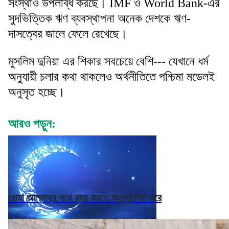
সংস্থাও উপলব্ধি করছে। IMF ও World Bank-এর
সুদভিত্তিক ঋণ ব্যবস্থাপনা অনেক দেশকে ঋণ-
দাসত্বের জালে ফেলে রেখেছে।
মুসলিম দুনিয়া এর শিকার সবচেয়ে বেশি--- যেখানে ধর্ম
অনুযায়ী চলার কথা থাকলেও অর্থনীতিতে পশ্চিমা মডেলই
অনুসৃত হচ্ছে।
আরও পড়ুন:
রোযা আল্লাহর পথে ব্যয় করতে অনুপ্রাণিত করে