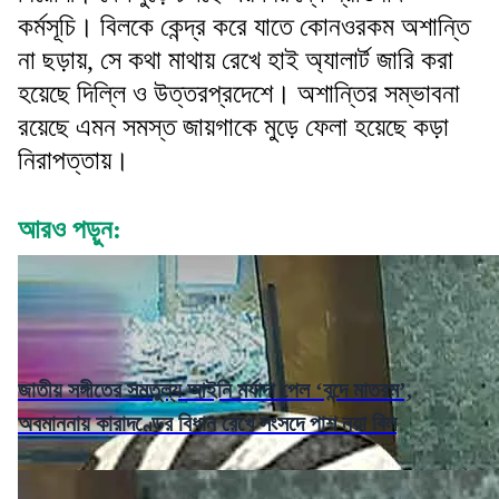
কর্মসূচি। বিলকে কেন্দ্র করে যাতে কোনওরকম অশান্তি
না ছড়ায়, সে কথা মাথায় রেখে হাই অ্যালার্ট জারি করা
হয়েছে দিল্লি ও উত্তরপ্রদেশে। অশান্তির সম্ভাবনা
রয়েছে এমন সমস্ত জায়গাকে মুড়ে ফেলা হয়েছে কড়া
নিরাপত্তায়।
আরও পড়ুন:
জাতীয় সঙ্গীতের সমতুল্য আইনি মর্যাদা পেল ‘বন্দে মাতরম’,
অবমাননায় কারাদণ্ডের বিধান রেখে সংসদে পাশ নয়া বিল