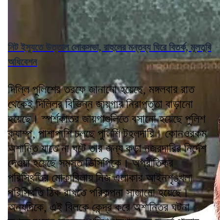
নিট ইস্যুতে উত্তাল লোকসভা, রাহুলের মন্তব্য ঘিরে বিতর্ক, মুলতুবি
অধিবেশন
দিল্লি পুলিশের তরফে জানানো হয়েছে, মঙ্গলবার রাত
থেকেই দিল্লির বিভিন্ন জায়গার নিরাপত্তা বাড়ানো
হয়েছে। স্পর্শকাতর জায়গাগুলিতে বসানো হয়েছে পুলিশ
ক্যাম্প, পাশাপাশি চলছে পুলিশি টহলদারি। কোনওরকম
অশান্তি যাতে না ঘটে তার জন্য কড়া নজরদারির নির্দেশ
দেওয়া হয়েছে সমস্ত ডিসিপিকে। অপ্রীতিকর
পরিস্থিতির মোকাবিলায় নিজ এলাকার আইনশৃঙ্খলা
পরিস্থিতি ঠিক রাখতে পরিকল্পনা সাজানো হয়েছে।
অন্যদিকে, এই বিলকে কেন্দ্র করে অশান্তির ঘটনা