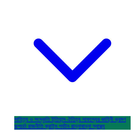
সাহিত্য ও সংস্কৃতি
ইতিহাস ঐতিহ্য
সাফল্যের কাহিনী
ভ্রমণ
রূপচর্চা
রাজনীতি
ক্রাইম
পর্যটন
রান্নাবান্না
স্বাস্থ্য