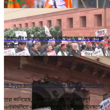
আরও পড়ুন:
"শিক্ষামন্ত্রীর পদত্যাগ ছাড়া কোনো আলোচনা নয়": সংসদে অনড়
বিরোধীরা
নিট-ইস্যুতে উত্তপ্ত সংসদ, চলল শাসক-বিরোধীদের স্লোগানযুদ্ধ
তারা জানিয়েছে, খালাপার এলাকা সহ গুরুত্বপূর্ণ
এলাকাগুলিতে এই টহল চলছে।পরিস্থিতি পর্যবেক্ষণের