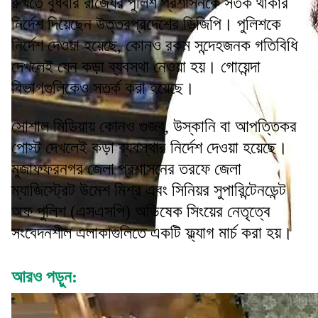
রুখতে বুধবার রাজ্যের পুলিশ প্রশাসনকে সতর্ক থাকার
নির্দেশ দিয়েছেন উত্তরপ্রদেশের ডিজিপি। পুলিশকে
নির্দেশ দেওয়া হয়েছে, কোনও রকম সন্দেহজনক গতিবিধি
দেখলেই যেন কড়া ব্যবস্থা নেওয়া হয়। গোয়েন্দা
বিভাগগুলিকেও সতর্ক করা হয়েছে।
সোশাল মিডিয়ায় কোনও গুজব, উস্কানি বা আপত্তিকর
পোস্ট দেখলেই কড়া ব্যবস্থার নির্দেশ দেওয়া হয়েছে।
মুজাফফরনগর জেলা প্রশাসনের তরফে জেলা
ম্যাজিস্ট্রেট উমেশ মিশ্র এবং সিনিয়র সুপারিন্টেনডেন্ট
অফ পুলিশ (এসএসপি) অভিষেক সিংয়ের নেতৃত্বে
সংবেদনশীল এলাকাগুলিতে একটি ফ্ল্যাগ মার্চ করা হয়।
আরও পড়ুন: