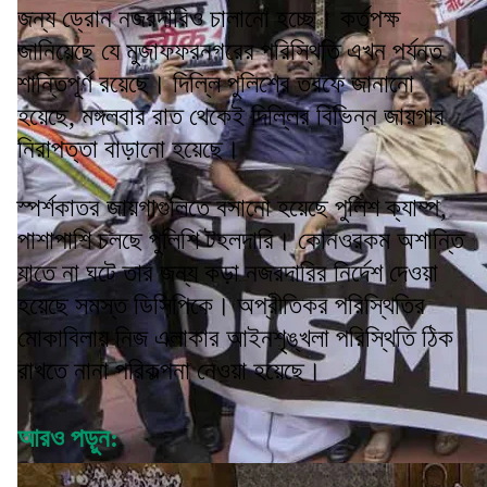
জন্য ড্রোন নজরদারিও চালানো হচ্ছে। কর্তৃপক্ষ
জানিয়েছে যে মুজাফফরনগরের পরিস্থিতি এখন পর্যন্ত
শান্তিপূর্ণ রয়েছে। দিল্লি পুলিশের তরফে জানানো
হয়েছে, মঙ্গলবার রাত থেকেই দিল্লির বিভিন্ন জায়গার
নিরাপত্তা বাড়ানো হয়েছে।
স্পর্শকাতর জায়গাগুলিতে বসানো হয়েছে পুলিশ ক্যাম্প,
পাশাপাশি চলছে পুলিশি টহলদারি। কোনওরকম অশান্তি
যাতে না ঘটে তার জন্য কড়া নজরদারির নির্দেশ দেওয়া
হয়েছে সমস্ত ডিসিপিকে। অপ্রীতিকর পরিস্থিতির
মোকাবিলায় নিজ এলাকার আইনশৃঙ্খলা পরিস্থিতি ঠিক
রাখতে নানা পরিকল্পনা নেওয়া হয়েছে।
আরও পড়ুন: