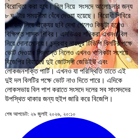
বিরোধিতা করা হবে। বিল নিয়ে সংসদে আলোচনার জন্য
৮ ঘণ্টার সময়সীমা বেঁধে দেওয়া হয়েছে। বিরোধী শিবিরে
ওয়াকফ নিয়ে ঐক্যের ছবি দেখা গেলেও কিছুটা হলেও
বিক্ষিপ্ত শাসক শিবির। এনডিএর শরিকরা এখনও বিল
নিয়ে দোনামোনায়। চন্দ্রবাবু নায়ডুর টিডিপি বিলটির পক্ষে
ভোট দেওয়ার সিদ্ধান্ত নিলেও এখনও খানিকটা সংশয়ে
বিজেপির বিহারের দুই জোটসঙ্গী জেডিইউ এবং
লোকজনশক্তি পার্টি। এখনও যা পরিস্থিতি তাতে এই
দুই দল বিলটির পক্ষে ভোট নাও দিতে পারে। এদিকে
লোকসভায় বিল পাশ করাতে সংসদে দলের সব সাংসদদের
উপস্থিত থাকার জন্য হুইপ জারি করে বিজেপি।
শেষ আপডেট: ২৯ জুলাই ২০২৬, ২০:১০