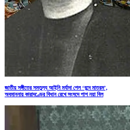
জাতীয় সঙ্গীতের সমতুল্য আইনি মর্যাদা পেল ‘বন্দে মাতরম’,
অবমাননায় কারাদণ্ডের বিধান রেখে সংসদে পাশ নয়া বিল