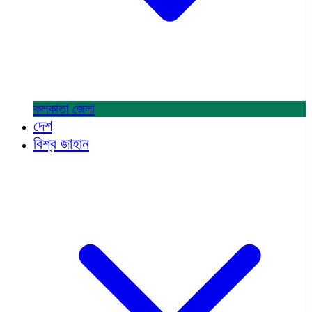
কলকাতা
জেলা
দেশ
বিশ্ব জাহান