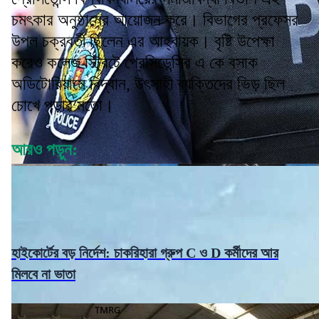
চমৎকার অনুষ্ঠানের আয়োজন করে। বিভাগের প্রফেসর
উপল চক্রবর্তী ছিলেন এর আহ্বায়ক। বৃষ্টি উপেক্ষা
করেও কলেজ স্ট্রিটে প্রেসিডেন্সির এ কে বসাক
অডিটোরিয়ামে বিদ্বান, উৎসাহী ব্যক্তিদের ভিড় ছিল
চোখে পড়ার মতো।
আরও পড়ুন:
হাইকোর্টের বড় নির্দেশ: চাকরিহারা গ্রুপ C ও D কর্মীদের আর
মিলবে না ভাতা