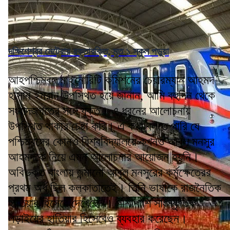
দক্ষিণেশ্বর মেট্রোয় রক্তারক্তি, মৃত ১ স্কুল পড়ুয়া
আহপশ্চিমবঙ্গ মাইনোরিটি কমিশনের চেয়ারম্যান আহমদ
হাসান ইমরান উপস্থিত হয়ে জানান, আমি বহুদিন থেকে
সংবাদজগতের সঙ্গে যুক্ত। এ ধরনের আলোচনায়
উপস্থিত থাকার চেষ্টা করি। এ কথা বলতে পারি যে
পশ্চিমবঙ্গের কোনও বিশ্ববিদ্যালয়ে কখনও আবুল মনসুর
আহমদকে নিয়ে এমন আলোচনার আয়োজন হয়নি।
অবিভক্ত বাংলায় জন্মানো আবুল মনসুরের কর্মক্ষেত্রের
প্রথম অর্ধ ছিল কলকাতাতেই। তিনি ভাষাকে রাজনৈতিক
হাতিয়ার হিসেবে দেখেছেন। পাশাপাশি সাংস্কৃতিক
লড়াইয়ের হাতিয়ার হিসেবেও ব্যবহার করেছেন।