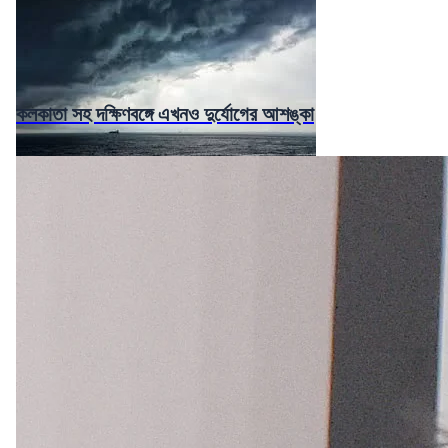
কলকাতা সহ দক্ষিণবঙ্গে এখনও দুর্যোগের আশঙ্কা