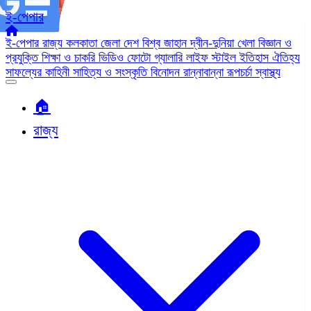
ই-পেপার
ই-পেপার
রাজ্য
কলকাতা
জেলা
দেশ
বিশ্ব জাহান
দ্বীন-দুনিয়া
খেলা
বিজ্ঞান ও
প্রযুক্তি
শিক্ষা ও চাকরি
ভিডিও
ফোটো গ্যালারি
লাইফ স্টাইল
ইতিহাস ঐতিহ্য
সাফল্যের কাহিনী
সাহিত্য ও সংস্কৃতি
বিনোদন
রান্নাবান্না
রূপচর্চা
স্বাস্থ্য
🏠︎
রাজ্য