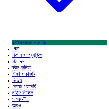
মুসলিম জাহান
বাংলাদেশ
খেলা
বিজ্ঞান ও প্রযুক্তি
বিনোদন
দ্বীন-দুনিয়া
শিক্ষা ও চাকরি
ভিডিও
ফোটো গ্যালারি
লাইফ স্টাইল
সম্পাদকীয়
আরও