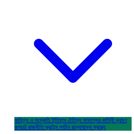
সাহিত্য ও সংস্কৃতি
ইতিহাস ঐতিহ্য
সাফল্যের কাহিনী
ভ্রমণ
রূপচর্চা
রাজনীতি
ক্রাইম
পর্যটন
রান্নাবান্না
স্বাস্থ্য