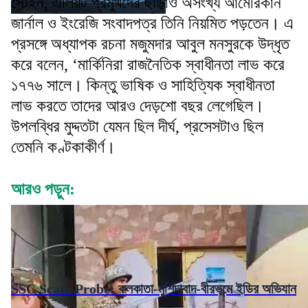
স্টেইন, এলিয়ট প্রমুখদের ছাড়াও অসংখ্য আমেরিকান
জার্নাল ও ইংরেজি সংবাদপত্র তিনি নিয়মিত পড়তেন। এ
প্রসঙ্গে অধ্যাপক রচনা মজুমদার আবুল মনসুরকে উদ্ধৃত
করে বলেন, ‘মার্কিনিরা রাজনৈতিক স্বাধীনতা লাভ করে
১৭৭৬ সালে। কিন্তু ভাষিক ও সাহিত্যিক স্বাধীনতা
লাভ করতে তাদের আরও দেড়শো বছর লেগেছিল।
উপলব্ধির মুদ্দতটা যেমন ছিল দীর্ঘ, প্রসেসটাও ছিল
তেমনি কণ্টকাকীর্ণ।
আরও পড়ুন:
SSC Scam Probe: কলকাতা-মুর্শিদাবাদ-বীরভূমে ইডির অভিযান