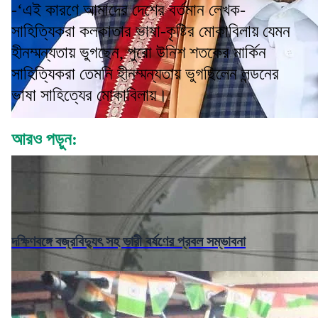
-‘এই কারণে আমাদের দেশের বর্তমান লেখক-
সাহিত্যিকরা কলকাতার ভাষা-কৃষ্টির মোকাবিলায় যেমন
হীনম্মন্যতায় ভুগছেন, পুরো উনিশ শতকের মার্কিন
সাহিত্যিকরা তেমনি হীনম্মন্যতায় ভুগছিলেন লন্ডনের
ভাষা সাহিত্যের মোকাবিলায়।
আরও পড়ুন:
দক্ষিণবঙ্গে বজ্রবিদ্যুৎ সহ ভারী বর্ষণের প্রবল সম্ভাবনা