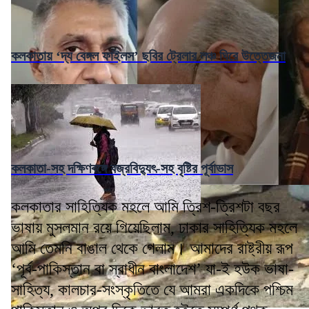
কলকাতায় ‘দ্য বেঙ্গল ফাইলস’ ছবির ট্রেলার লঞ্চ ঘিরে উত্তেজনা
কলকাতা-সহ দক্ষিণবঙ্গে বজ্রবিদ্যুৎ-সহ বৃষ্টির পূর্বাভাস
কলকাতার সাহিত্যিক মহলে আমি ত্রিশ-ত্রিশটা বছর
ভাষায় মুসলমান রয়ে গিয়েছিলাম, ঢাকার সাহিত্যিক মহলে
আমি তেমনি বাঙাল থেকে গেলাম। আমাদের রাষ্ট্রীয় রূপ
‘পূর্ব-পাকিস্তান বা স্বাধীন বাংলাদেশ’ যা-ই হউক ভাষা-
সাহিত্য, কালচার-সংস্কৃতিতে যে আমরা একদিকে পশ্চিম