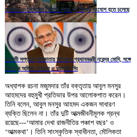
কলকাতা ও মিজোরাম রেলপথ দ্বারা খুব শীঘ্রই সংযোগ হতে চলেছে
আগামী সপ্তাহে কলকাতায় আসছেন প্রধানমন্ত্রী নরেন্দ্র মোদি, সঙ্গে
থাকছেন অজিত ডোভাল ও রাজনাথ সিং
অধ্যাপক রচনা মজুমদার তাঁর বক্তৃতায় আবুল মনসুর
আহমদের বহুমুখী প্রতিভার উপর আলোকপাত করেন।
তিনি বলেন, আবুল মনসুর আহমদ একজন সাধারণ
ব্যক্তি ছিলেন না। তাঁর দুটি আত্মজীবনীমূলক গ্রন্থ
রয়েছে---‘আমার দেখা রাজনীতির পঞ্চাশ বছর’ ও
‘আত্মকথা’। তিনি সাংস্কৃতিক স্বাধীনতা, মৌলিকতা