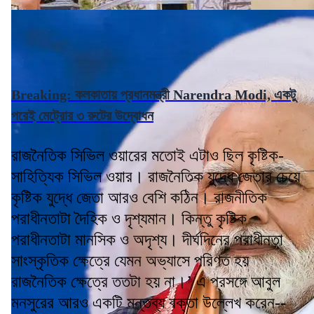
Breaking: কলকাতায় প্রধানমন্ত্রী Narendra Modi, একটু
পরেই মেট্রোর ৩ রুটের উদ্বোধন
রাজনৈতিক সিভিল ওয়ারের মতোই এটাও ছিল কৃষ্টিক-
সাহিত্যিক সিভিল ওয়ার। রাজনৈতিক যুদ্ধে জেতার চেয়ে
কৃষ্টিক যুদ্ধে জেতা আরও বেশি কঠিন। রাজনীতিক
পরাধীনতাটা দৈহিক ও দৃশ্যমান। কিন্তু কৃষ্টিক
পরাধীনতাটা মানসিক ও অদৃশ্য। দীর্ঘদিনের পরাধীনতা
সাংস্কৃতিক ক্ষেত্রে যেমন অভ্যাসে পরিণত হয়
রাজনৈতিক ক্ষেত্রে ততটা হয় না।’ এ প্রসঙ্গে আবুল
মনসুরের আরও একটি মন্তব্য বক্তা উল্লেখ করেন--