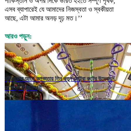
পাকিস্তান ও অপর দিকে ভারত হইতে সম্পূর্ণ পৃথক,
এসব ব্যাপারেই যে আমাদের নিজস্বতা ও স্বকীয়তা
আছে, এটা আমার অনড় দৃঢ় মত।’’
আরও পড়ুন:
দুর্গাপুজোর আগে কলকাতায় তিন নতুন মেট্রো রুটের উদ্বোধন,
আসছেন প্রধানমন্ত্রী