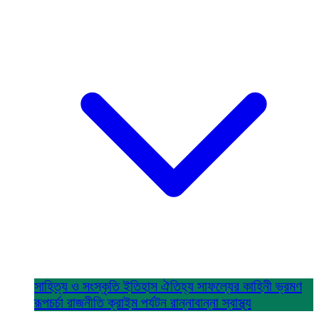
সাহিত্য ও সংস্কৃতি
ইতিহাস ঐতিহ্য
সাফল্যের কাহিনী
ভ্রমণ
রূপচর্চা
রাজনীতি
ক্রাইম
পর্যটন
রান্নাবান্না
স্বাস্থ্য