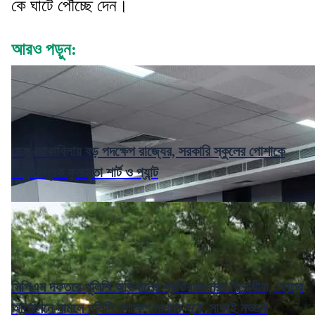
কে ঘাটে পৌঁচ্ছে দেন।
আরও পড়ুন:
ডেঙ্গু মোকাবিলায় বড় পদক্ষেপ রাজ্যের, সরকারি স্কুলের পোশাকে
বাধ্যতামূলক ফুলহাতা শার্ট ও প্যান্ট
সিপিএম দফতরে পুলিশি অভিযানের প্রতিবাদে সরব বিরোধীরা, 'ছাত্র
আন্দোলনে নামলে পুলিশি পদক্ষেপ মানতে হবে' সাফাই নড্ডার