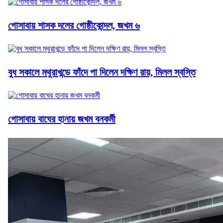
গোসাবায় শাসক দলের গোষ্ঠীকোন্দল, জখম ৬
বুধ সকালে মথুরাখন্ডে ফাঁদে পা দিলেন দক্ষিণ রায়, মিলল স্বস্তি
গোসাবায় বাঘের হানায় জখম বনকর্মী