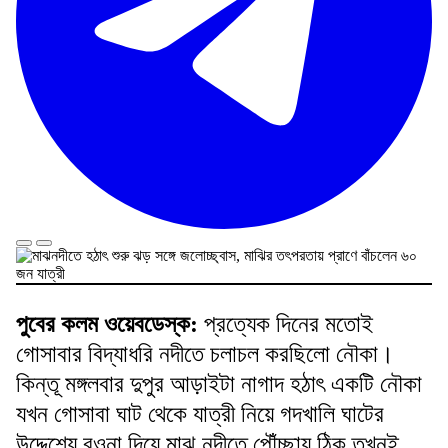
পুবের কলম ওয়েবডেস্ক:
প্রত্যেক দিনের মতোই
গোসাবার বিদ্যাধরি নদীতে চলাচল করছিলো নৌকা।
কিন্তূ মঙ্গলবার দুপুর আড়াইটা নাগাদ হঠাৎ একটি নৌকা
যখন গোসাবা ঘাট থেকে যাত্রী নিয়ে গদখালি ঘাটের
উদ্দেশ্যে রওনা দিয়ে মাঝ নদীতে পৌঁচ্ছায় ঠিক তখনই