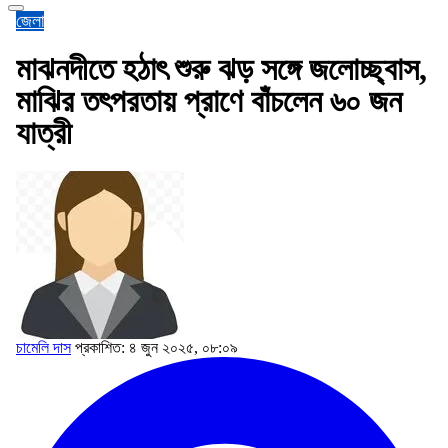
জেলা
মাঝনদীতে হঠাৎ শুরু ঝড় সঙ্গে জলোচ্ছ্বাস,
মাঝির তৎপরতায় প্রাণে বাঁচলেন ৬০ জন
যাত্রী
চামেলি দাস
প্রকাশিত: ৪ জুন ২০২৫, ০৮:০৯