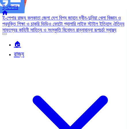
ই-পেপার
ই-পেপার
রাজ্য
কলকাতা
জেলা
দেশ
বিশ্ব জাহান
দ্বীন-দুনিয়া
খেলা
বিজ্ঞান ও
প্রযুক্তি
শিক্ষা ও চাকরি
ভিডিও
ফোটো গ্যালারি
লাইফ স্টাইল
ইতিহাস ঐতিহ্য
সাফল্যের কাহিনী
সাহিত্য ও সংস্কৃতি
বিনোদন
রান্নাবান্না
রূপচর্চা
স্বাস্থ্য
🏠︎
রাজ্য