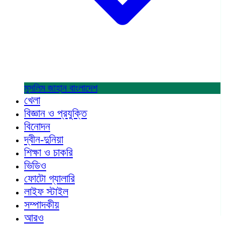
মুসলিম জাহান
বাংলাদেশ
খেলা
বিজ্ঞান ও প্রযুক্তি
বিনোদন
দ্বীন-দুনিয়া
শিক্ষা ও চাকরি
ভিডিও
ফোটো গ্যালারি
লাইফ স্টাইল
সম্পাদকীয়
আরও