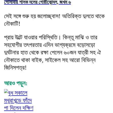
গোসাবায় শাসক দলের গোষ্ঠীকোন্দল, জখম ৬
সেই সঙ্গে শুরু হয় জলোচ্ছ্বাস! অতিরিক্ত দুলতে থাকে
নৌকাটি!
প্রায় উল্টে যাওয়ার পরিস্থিতি। কিন্তূ মাঝি ও তার
সহযোগীর তৎপরতায় এদিন ভাগ্যক্রমে বড়োসড়ো
দুর্ঘটনার হাত থেকে রক্ষা পেলেন ৬০জন যাত্রী সহ ঐ
নৌকাতে থাকা বাইক, সাইকেল সহ আরো বিভিন্ন
জিনিসপত্র!
আরও পড়ুন: