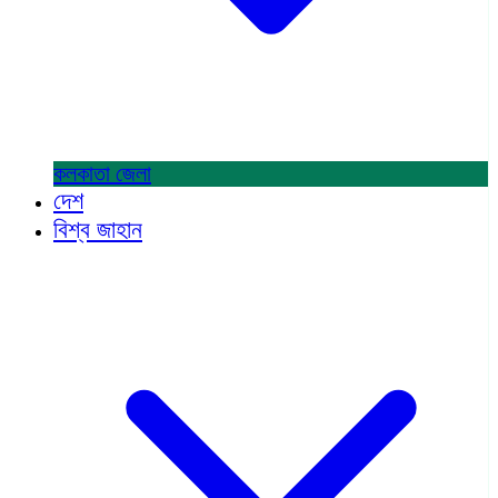
কলকাতা
জেলা
দেশ
বিশ্ব জাহান