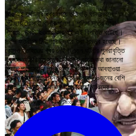
আর এই দুর্ঘটনার খবর পেয়ে তড়িঘড়ি ঘটনাস্থলে
পৌঁচ্ছায় গোসাবা থানার পুলিশ। পুলিশ সূত্রে জানা
গিয়েছে, দমকা হওয়ার কারণেই এই বিপত্তি ঘটেছে।
সকল যাত্রীকে নিরাপদে উদ্ধার করা সম্ভব হয়েছে।
কোনও হতাহতের খবর নেই। এমন ঘটনার পুনরাবৃত্তি
এড়াতে অতিরিক্ত সতর্কতা অবলম্বনের কথা জানানো
হয়েছে প্রশাসনের পক্ষ থেকে। সেই সঙ্গে আবহাওয়া
পরিবর্তন না হওয়া পর্যন্ত নৌকা গুলিতে ৪০জনের বেশি
যাত্রী না তোলার কথা জানানো হয়েছে মাঝিদের।
শেষ আপডেট: ২৯ জুলাই ২০২৬, ১৬:৩৮