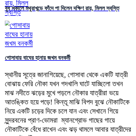
বুধ সকালে মথুরাখন্ডে ফাঁদে পা দিলেন দক্ষিণ রায়, মিলল স্বস্তি
গোসাবায় বাঘের হানায় জখম বনকর্মী
স্থানীয় সূত্রে জানাগিয়েছে, গোসাবা থেকে একটি যাত্রী
বোঝায় ফেরি নৌকা যখন গদখালি ঘাটে যাচ্ছিলো তখন
মাঝ নদীতে ঝড়ের মুখে পড়লে নৌকার যাত্রীরা ভয়ে
আতঙ্কিত হয়ে পড়ে! কিন্তূ মাঝি বিপদ বুঝে নৌকাটিকে
নিয়ে একটি চড়ের দিকে চলে যান এবং সেখানে গিয়ে
সুন্দরবনের প্রাণ-ভোমরা ম্যানগ্রোভ গাছের গায়ে
নৌকাটিকে বেঁধে রাখেন এবং ঝড় থামলে আবার যাত্রীদের