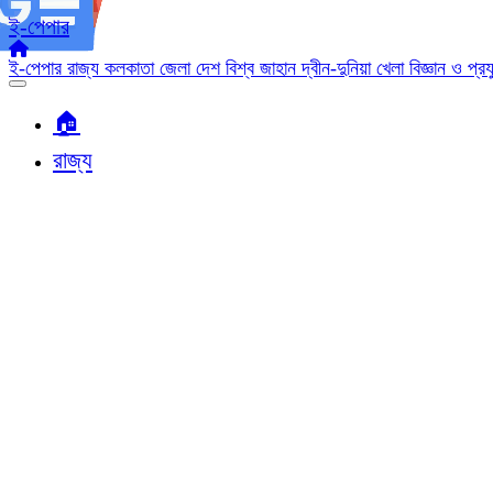
ই-পেপার
ই-পেপার
রাজ্য
কলকাতা
জেলা
দেশ
বিশ্ব জাহান
দ্বীন-দুনিয়া
খেলা
বিজ্ঞান ও প্র
🏠︎
রাজ্য