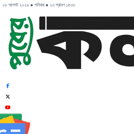
০৮ আগস্ট ২০২৬
●
শনিবার
●
২৩ শ্রাবণ ১৪৩৩