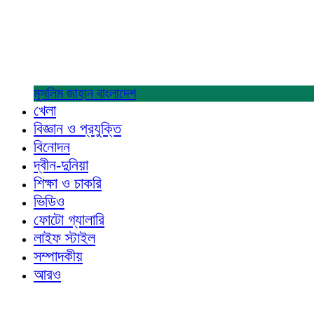
মুসলিম জাহান
বাংলাদেশ
খেলা
বিজ্ঞান ও প্রযুক্তি
বিনোদন
দ্বীন-দুনিয়া
শিক্ষা ও চাকরি
ভিডিও
ফোটো গ্যালারি
লাইফ স্টাইল
সম্পাদকীয়
আরও