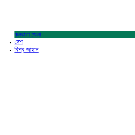
কলকাতা
জেলা
দেশ
বিশ্ব জাহান