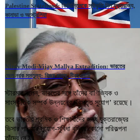
Palestine Statehood: ফিলিস্তিনকে স্বীকৃতি দিল যুক্তরাজ্য,
কানাডা ও অস্ট্রেলিয়া
Nirav Modi-Vijay Mallya Extradition: ভারতের
জেল নরক সমতুল্য: বিজয় মাল্য, নীরব মোদি
স্টারমার বলেন, ভারতের সঙ্গে তাঁদের বাণিজ্যিক ও
সাংস্কৃতিক সম্পর্ক উন্নয়নের ‘বিস্তৃত সুযোগ’ রয়েছে।
তবে ভারতীয় শ্রমিক ও শিক্ষার্থীদের জন্য যুক্তরাজ্যের
ভিসার পাওয়ার সুযোগ-সুবিধা বৃদ্ধির কোনো পরিকল্পনা
তাঁদের নেই।