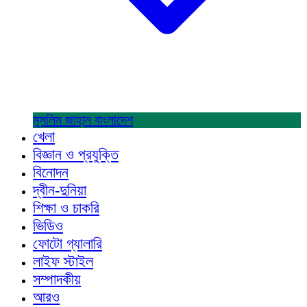
মুসলিম জাহান
বাংলাদেশ
খেলা
বিজ্ঞান ও প্রযুক্তি
বিনোদন
দ্বীন-দুনিয়া
শিক্ষা ও চাকরি
ভিডিও
ফোটো গ্যালারি
লাইফ স্টাইল
সম্পাদকীয়
আরও