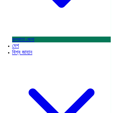
কলকাতা
জেলা
দেশ
বিশ্ব জাহান