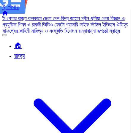
ই-পেপার
ই-পেপার
রাজ্য
কলকাতা
জেলা
দেশ
বিশ্ব জাহান
দ্বীন-দুনিয়া
খেলা
বিজ্ঞান ও
প্রযুক্তি
শিক্ষা ও চাকরি
ভিডিও
ফোটো গ্যালারি
লাইফ স্টাইল
ইতিহাস ঐতিহ্য
সাফল্যের কাহিনী
সাহিত্য ও সংস্কৃতি
বিনোদন
রান্নাবান্না
রূপচর্চা
স্বাস্থ্য
🏠︎
রাজ্য