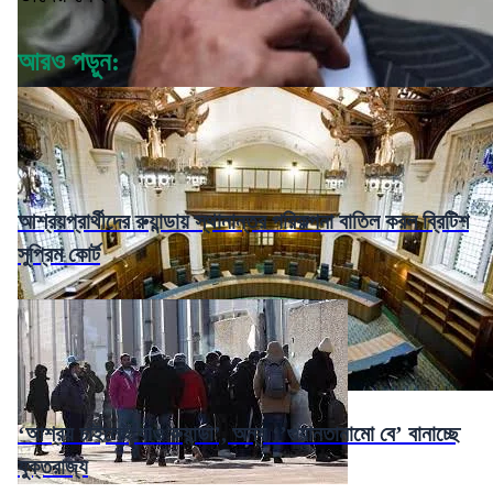
আরও পড়ুন:
আশ্রয়প্রার্থীদের রুয়ান্ডায় স্থানান্তর পরিকল্পনা বাতিল করল ব্রিটিশ
সুপ্রিম কোর্ট
‘আশ্রয় চাইলেই যাও রুয়ান্ডা’, অন্য ‘’গুয়ানতানামো বে’ বানাচ্ছে
যুক্তরাজ্য