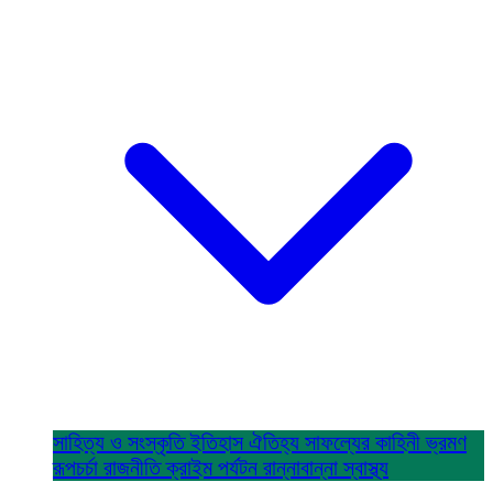
সাহিত্য ও সংস্কৃতি
ইতিহাস ঐতিহ্য
সাফল্যের কাহিনী
ভ্রমণ
রূপচর্চা
রাজনীতি
ক্রাইম
পর্যটন
রান্নাবান্না
স্বাস্থ্য