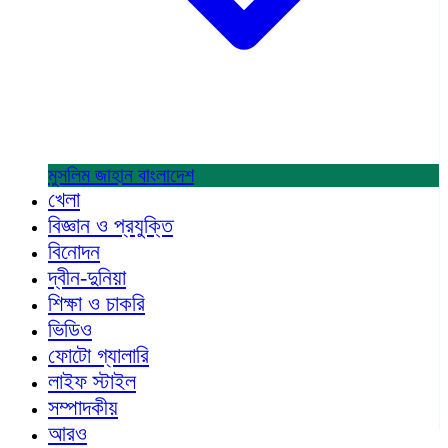
মুসলিম জাহান
বাংলাদেশ
খেলা
বিজ্ঞান ও প্রযুক্তি
বিনোদন
দ্বীন-দুনিয়া
শিক্ষা ও চাকরি
ভিডিও
ফোটো গ্যালারি
লাইফ স্টাইল
সম্পাদকীয়
আরও