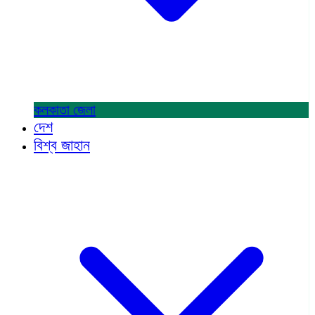
কলকাতা
জেলা
দেশ
বিশ্ব জাহান