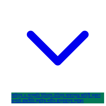
সাহিত্য ও সংস্কৃতি
ইতিহাস ঐতিহ্য
সাফল্যের কাহিনী
ভ্রমণ
রূপচর্চা
রাজনীতি
ক্রাইম
পর্যটন
রান্নাবান্না
স্বাস্থ্য