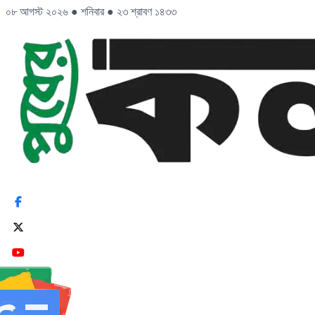
০৮ আগস্ট ২০২৬
●
শনিবার
●
২৩ শ্রাবণ ১৪৩৩