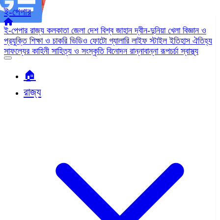
ই-পেপার
ই-পেপার
রাজ্য
কলকাতা
জেলা
দেশ
বিশ্ব জাহান
দ্বীন-দুনিয়া
খেলা
বিজ্ঞান ও
প্রযুক্তি
শিক্ষা ও চাকরি
ভিডিও
ফোটো গ্যালারি
লাইফ স্টাইল
ইতিহাস ঐতিহ্য
সাফল্যের কাহিনী
সাহিত্য ও সংস্কৃতি
বিনোদন
রান্নাবান্না
রূপচর্চা
স্বাস্থ্য
🏠︎
রাজ্য