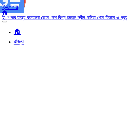
ই-পেপার
ই-পেপার
রাজ্য
কলকাতা
জেলা
দেশ
বিশ্ব জাহান
দ্বীন-দুনিয়া
খেলা
বিজ্ঞান ও প্র
🏠︎
রাজ্য