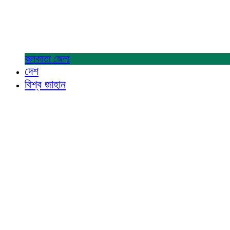
কলকাতা
জেলা
দেশ
বিশ্ব জাহান