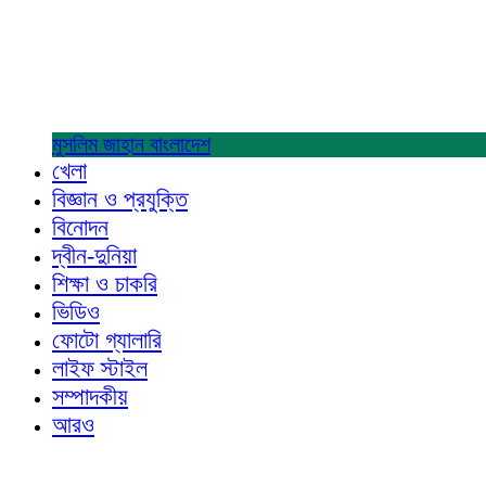
মুসলিম জাহান
বাংলাদেশ
খেলা
বিজ্ঞান ও প্রযুক্তি
বিনোদন
দ্বীন-দুনিয়া
শিক্ষা ও চাকরি
ভিডিও
ফোটো গ্যালারি
লাইফ স্টাইল
সম্পাদকীয়
আরও