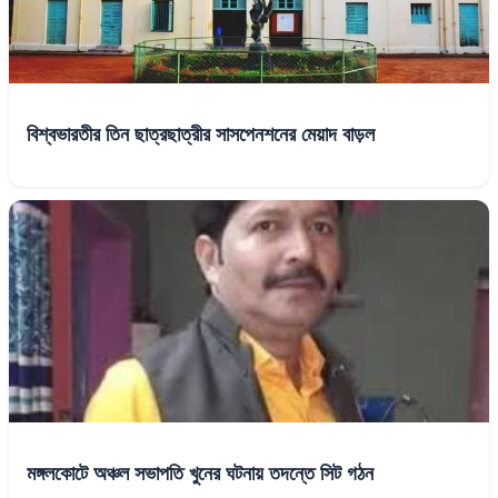
বিশ্বভারতীর তিন ছাত্রছাত্রীর সাসপেনশনের মেয়াদ বাড়ল
মঙ্গলকোটে অঞ্চল সভাপতি খুনের ঘটনায় তদন্তে সিট গঠন