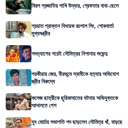
বিরল প্রজাতির পাখি উদ্ধার, গ্রেফতার বাবা-ছেলে
প্রয়াত প্রাক্তন বিধায়ক রচপাল সিং, শোকবার্তা
মুখ্যমন্ত্রীর
পদত্যাগের পরেই সৌমিত্রর নিশানায় শুভেন্দু
পরকীয়ার জের, বীরভূমে স্বামীকে হত্যার অভিযোগ
স্ত্রীর বিরুদ্ধে
কলেজ ছাত্রীকে ছুরিকাঘাতের ঘটনায় অভিযুক্তকে
আদালতে পেশ
যুব মোর্চার সভাপতি পদ ছাড়লেন সৌমিত্র খাঁ, বাড়ছে