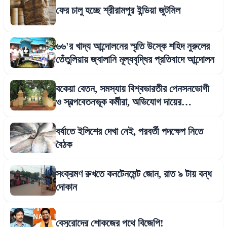
ফের চালু হচ্ছে শ্রীরামপুর ইন্ডিয়া জুটমিল
৬৬'র খাদ্য আন্দোলনের স্মৃতি উস্কে শহিদ নুরুলের
তেঁতুলিয়ায় জ্বালানি মূল্যবৃদ্ধির প্রতিবাদে আন্দোলন
বকেয়া বেতন, সমস্যায় বিশ্বভারতীর পেনসনভোগী
ও স্বল্পবেতনভূক কর্মীরা, অভিযোগ দায়ের
এপিডিআরের
বর্ষাতে ইলিশের দেখা নেই, পরবর্তী পদক্ষেপ নিতে
বৈঠক
সংক্রমণ রুখতে কনটেনমেন্ট জোন, রাত ৯ টায় বন্ধ
দোকান
বেসুরোদের শোকজের পথে বিজেপি!