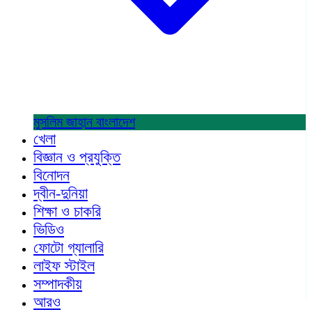
মুসলিম জাহান
বাংলাদেশ
খেলা
বিজ্ঞান ও প্রযুক্তি
বিনোদন
দ্বীন-দুনিয়া
শিক্ষা ও চাকরি
ভিডিও
ফোটো গ্যালারি
লাইফ স্টাইল
সম্পাদকীয়
আরও