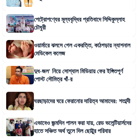
পেট্রোপণ্যের মূল্যবৃদ্ধির প্রতিবাদে সিদ্দিকুল্লাহ
চৌধুরী
ওয়ার্মারে ঝলসে গেল একরত্তি, কাঠগড়ায় ন্যাশনাল
মেডিকেল কলেজ
দুধ-জল' নিয়ে সোশ্যাল মিডিয়ায় ফের ইঙ্গিতপূর্ণ
পোস্ট সৌমিত্র খাঁ-র
ঘরছাড়াদের ঘরে ফেরানোর দায়িত্ব আমাদের: শতাব্দী
এভাবেও জন্মদিন পালন করা যায়, রেড ভলেন্টিয়ার্সদের
হাতে সঞ্চিত অর্থ তুলে দিল ছোট্টুর পরিবার