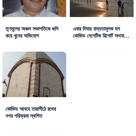
তৃণমূলের অঞ্চল সভাপতিকে গুলি
এবার দিঘায় বাধ্যতামূলক হল
করে খুনের অভিযোগ
কোভিড নেগেটিভ রিপোর্ট অথবা
টিকাকরণের শংসাপত্র
কোভিড আবহে তারাপীঠে রথের
নগর পরিক্রমা স্থগিত