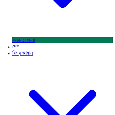
কলকাতা
জেলা
দেশ
বিশ্ব জাহান