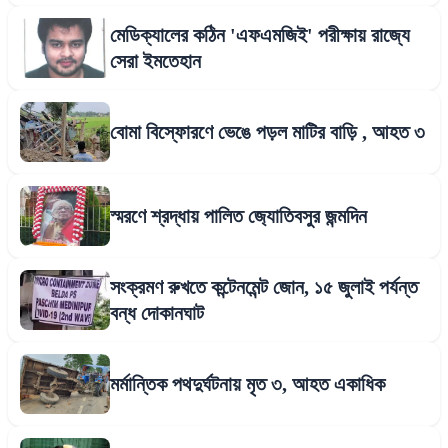
মেডিক্যালের কঠিন 'এফএমজিই' পরীক্ষায় রাজ্যে
সেরা ইমতেহান
বোমা বিস্ফোরণে ভেঙে পড়ল মাটির বাড়ি , আহত ৩
স্মরণে শ্রদ্ধায় পালিত জ‍্যোতিবসুর জন্মদিন
সংক্রমণ রুখতে কন্টেনমেন্ট জোন, ১৫ জুলাই পর্যন্ত
বন্ধ দোকানঘাট
মর্মান্তিক পথদুর্ঘটনায় মৃত ৩, আহত একাধিক