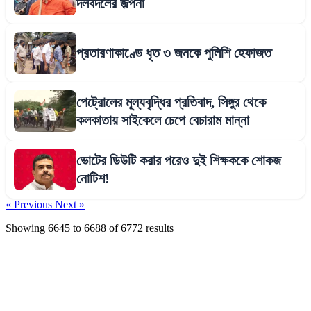
দলবদলের জল্পনা
প্রতারণাকাণ্ডে ধৃত ৩ জনকে পুলিশি হেফাজত
পেট্রোলের মূল্যবৃদ্ধির প্রতিবাদ, সিঙ্গুর থেকে
কলকাতায় সাইকেলে চেপে বেচারাম মান্না
ভোটের ডিউটি করার পরেও দুই শিক্ষককে শোকজ
নোটিশ!
« Previous
Next »
Showing
6645
to
6688
of
6772
results