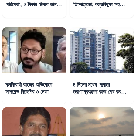
পরিষেবা', ৫ টাকায় মিলবে ডাল,
তিলোত্তমা, বজ্রবিদ্যুৎ-সহ
সবজি, চাটনি, ডিম ভাত
হাল্কা থেকে মাঝারি বর্ষণের
পূর্বাভাস
দলবিরোধী কাজের অভিযোগে
৪ দিনের মধ্যে 'দুয়ারে
সাসপেন্ড বিজেপির ৩ নেতা
ত্রাণ’প্রকল্পের কাজ শেষ করতে
হবে, নির্দেশ নবান্নের