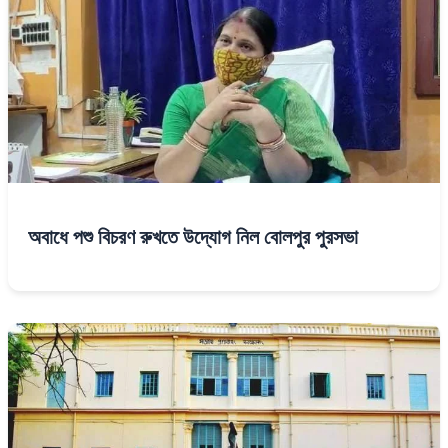
অবাধে পশু বিচরণ রুখতে উদ্যোগ নিল বোলপুর পুরসভা