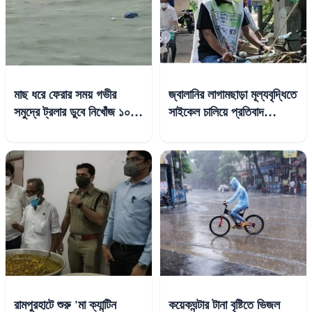
মাছ ধরে ফেরার সময় গভীর
জ্বালানির লাগামছাড়া মূল্যবৃদ্ধিতে
সমুদ্রে ট্রলার ডুবে নিখোঁজ ১০
সাইকেল চালিয়ে প্রতিবাদ
মৎস্যজীবী, উদ্ধার ২
পলাশিপাড়ার বিধায়কের
রামপুরহাটে শুরু 'মা ক্যান্টিন
কয়েকঘন্টার টানা বৃষ্টিতে ভিজল