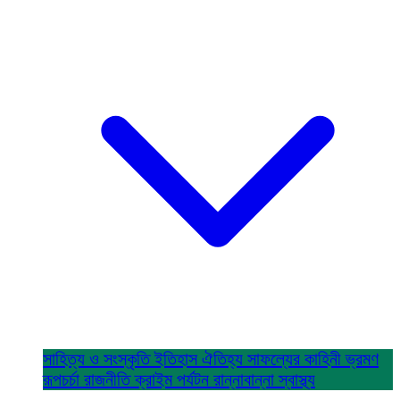
সাহিত্য ও সংস্কৃতি
ইতিহাস ঐতিহ্য
সাফল্যের কাহিনী
ভ্রমণ
রূপচর্চা
রাজনীতি
ক্রাইম
পর্যটন
রান্নাবান্না
স্বাস্থ্য