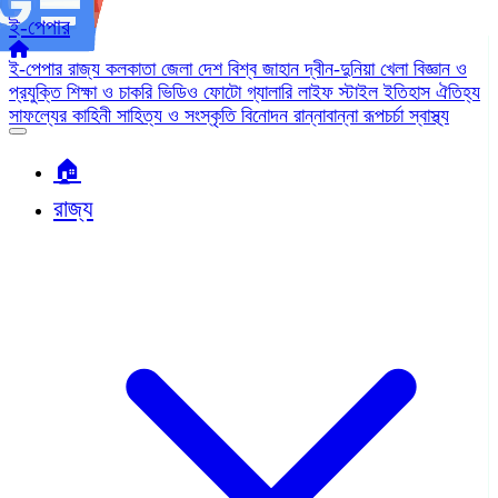
ই-পেপার
ই-পেপার
রাজ্য
কলকাতা
জেলা
দেশ
বিশ্ব জাহান
দ্বীন-দুনিয়া
খেলা
বিজ্ঞান ও
প্রযুক্তি
শিক্ষা ও চাকরি
ভিডিও
ফোটো গ্যালারি
লাইফ স্টাইল
ইতিহাস ঐতিহ্য
সাফল্যের কাহিনী
সাহিত্য ও সংস্কৃতি
বিনোদন
রান্নাবান্না
রূপচর্চা
স্বাস্থ্য
🏠︎
রাজ্য