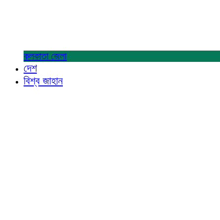
কলকাতা
জেলা
দেশ
বিশ্ব জাহান