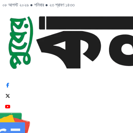
০৮ আগস্ট ২০২৬
●
শনিবার
●
২৩ শ্রাবণ ১৪৩৩