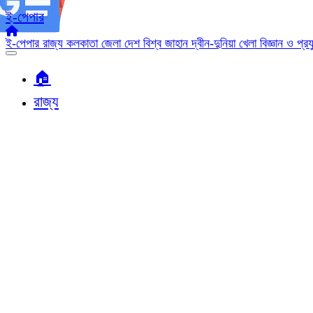
ই-পেপার
ই-পেপার
রাজ্য
কলকাতা
জেলা
দেশ
বিশ্ব জাহান
দ্বীন-দুনিয়া
খেলা
বিজ্ঞান ও প্র
🏠︎
রাজ্য