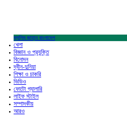
মুসলিম জাহান
বাংলাদেশ
খেলা
বিজ্ঞান ও প্রযুক্তি
বিনোদন
দ্বীন-দুনিয়া
শিক্ষা ও চাকরি
ভিডিও
ফোটো গ্যালারি
লাইফ স্টাইল
সম্পাদকীয়
আরও