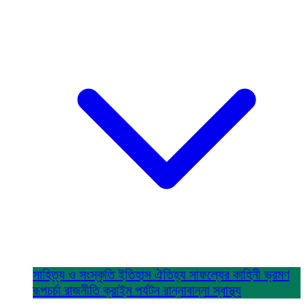
সাহিত্য ও সংস্কৃতি
ইতিহাস ঐতিহ্য
সাফল্যের কাহিনী
ভ্রমণ
রূপচর্চা
রাজনীতি
ক্রাইম
পর্যটন
রান্নাবান্না
স্বাস্থ্য