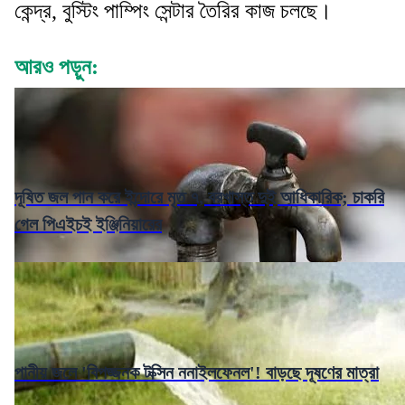
কেন্দ্র, বুস্টিং পাম্পিং সেন্টার তৈরির কাজ চলছে।
আরও পড়ুন:
দূষিত জল পান করে ইন্দোরে মৃত ৭, বরখাস্ত দুই আধিকারিক; চাকরি
গেল পিএইচই ইঞ্জিনিয়ারের
পানীয় জলে 'বিপজ্জনক টক্সিন ননাইলফেনল'! বাড়ছে দূষণের মাত্রা