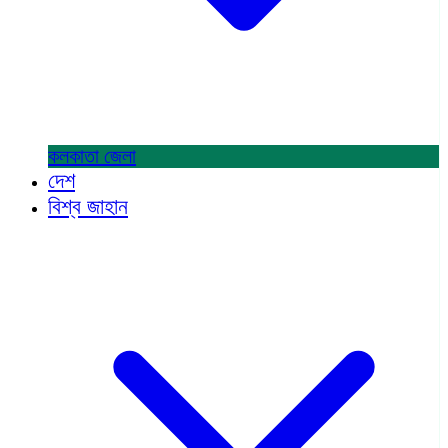
কলকাতা
জেলা
দেশ
বিশ্ব জাহান