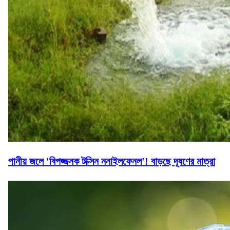
পানীয় জলে 'বিপজ্জনক টক্সিন ননাইলফেনল'! বাড়ছে দূষণের মাত্রা