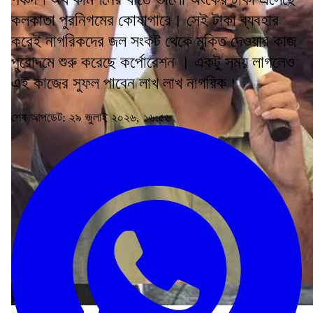
কলকাতা পুরনিগমের কোষাগারে। সেই টাকা ব্যবহার
করেই নাগরিকদের জল সংকট থেকে মুক্তি দেওয়ার কাজ
পুরোদমে শুরু করেছে কর্পোরেশন । একটু সময় লাগলেও
এই কাজের সুফল পাবেন লাখ লাখ নাগরিক।
শেষ আপডেট: ২৯ জুলাই ২০২৬, ১৬:৫৬