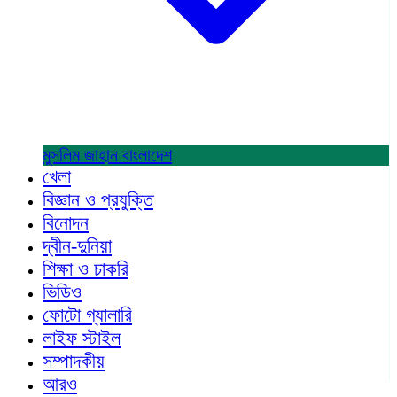
মুসলিম জাহান
বাংলাদেশ
খেলা
বিজ্ঞান ও প্রযুক্তি
বিনোদন
দ্বীন-দুনিয়া
শিক্ষা ও চাকরি
ভিডিও
ফোটো গ্যালারি
লাইফ স্টাইল
সম্পাদকীয়
আরও