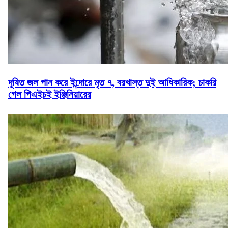
দূষিত জল পান করে ইন্দোরে মৃত ৭, বরখাস্ত দুই আধিকারিক; চাকরি
গেল পিএইচই ইঞ্জিনিয়ারের