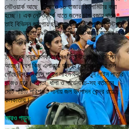
নেটওয়ার্ক আছে । আরও ১০ হাজার কিলোমিটার করা
হচ্ছে । এক নেটওয়ার্কে যাতে জলের চাপ বজায় থাকে,
তাই বিভিন্ন জায়গায় ছড়িয়ে ২১টি বুস্টিং পাম্পিং স্টেশন
হচ্ছে । আরও ১৯টি বুস্টিং পাম্পিং স্টেশনের কাজের অর্থ
অনুমোদিত হয়েছে ।
ইতিমধ্যে শহর কলকাতায় ৭৭টি বুস্টিং পাম্পিং স্টেশন
আছে। বেশ কিছু এলাকায় আগেই যেখানে পানীয় জল
পৌঁছেছিল, সেখানে পাইপ লাইন বদলে নতুন লাইন পাতার
কাজও হবে। পলতা, ধাপা ও গার্ডেনরিচ-সহ বর্তমানে
মোট পাঁচটি পরিশ্রুত পানীয় জল উৎপাদন কেন্দ্র রয়েছে
কলকাতায়।
আরও পড়ুন: