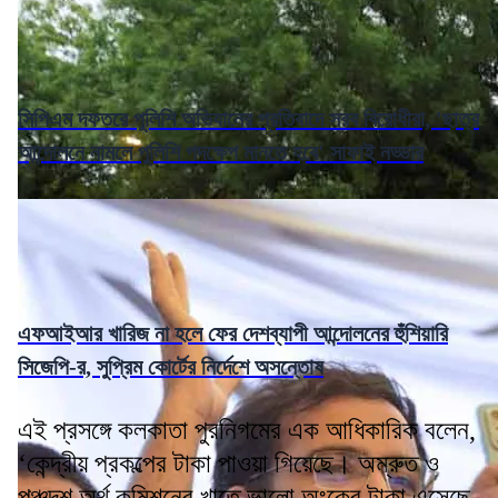
সিপিএম দফতরে পুলিশি অভিযানের প্রতিবাদে সরব বিরোধীরা, 'ছাত্র
আন্দোলনে নামলে পুলিশি পদক্ষেপ মানতে হবে' সাফাই নড্ডার
এফআইআর খারিজ না হলে ফের দেশব্যাপী আন্দোলনের হুঁশিয়ারি
সিজেপি-র, সুপ্রিম কোর্টের নির্দেশে অসন্তোষ
এই প্রসঙ্গে কলকাতা পুরনিগমের এক আধিকারিক বলেন,
‘কেন্দ্রীয় প্রকল্পের টাকা পাওয়া গিয়েছে। অম্রুত ও
পঞ্চদশ অর্থ কমিশনের খাতে ভালো অংকের টাকা এসেছে