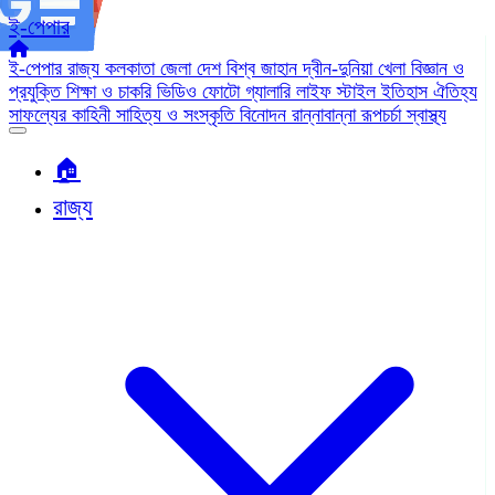
ই-পেপার
ই-পেপার
রাজ্য
কলকাতা
জেলা
দেশ
বিশ্ব জাহান
দ্বীন-দুনিয়া
খেলা
বিজ্ঞান ও
প্রযুক্তি
শিক্ষা ও চাকরি
ভিডিও
ফোটো গ্যালারি
লাইফ স্টাইল
ইতিহাস ঐতিহ্য
সাফল্যের কাহিনী
সাহিত্য ও সংস্কৃতি
বিনোদন
রান্নাবান্না
রূপচর্চা
স্বাস্থ্য
🏠︎
রাজ্য