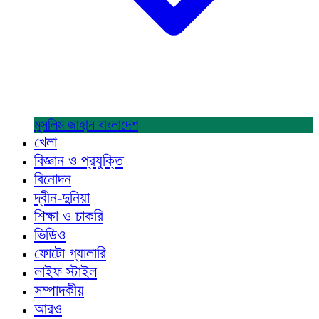
মুসলিম জাহান
বাংলাদেশ
খেলা
বিজ্ঞান ও প্রযুক্তি
বিনোদন
দ্বীন-দুনিয়া
শিক্ষা ও চাকরি
ভিডিও
ফোটো গ্যালারি
লাইফ স্টাইল
সম্পাদকীয়
আরও