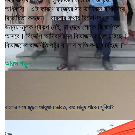
অধিকারী। এই কারণে রাজ্যের সব উন্নয়নে বাধা দিয়ে
বিরোধিতা করছেন। বারলার কথায় বিজেপির কোনও
উন্নয়নমূলক প্রকল্প নেই, যা দেখে লোকে বিজেপিতে
আসবে। বিজেপি আদিবাসীদের বিভাজন করতে চাইছে।
বিভাজনের রাজনীতি করে বাংলার ক্ষতি করতে চাইছে।
আরও পড়ুন:
বাংলার সঙ্গে জুড়ল আয়ুষ্মান ভারত, কত মানুষ পাবেন সুবিধা?