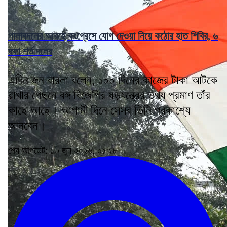
পালাবদলের আবহে কংগ্রেসে যোগ দেওয়া নিয়ে কঠোর হাত শিবির, ৬
দফা শর্ত দলের
এদিন জন বারলা বলেন, ১০০ দিনের কাজের টাকা আটকে
রাখার পেছনে বঙ্গ বিজেপির ষড়যন্ত্রের তথ্য প্রমাণ তাঁর
কাছে আছে। আগামী দিনে সেসব তিনি প্রকাশ্যে
আনবেন।
শেষ আপডেট: ১৩ জুন ২০২৬, ০১:৫৮