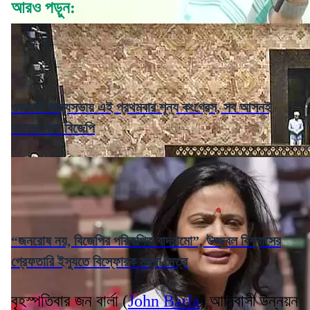
আরও পড়ুন:
গুজরাটে রাজ্যসভায় এই প্রথমবার শূন্য কংগ্রেস, সব আসনই
দখলের পথে বিজেপি
“জনরোষ নয়, বিজেপির পরিকল্পিত বাদরামো”, উজ্জ্বল বিশ্বাসের
গ্রেফতারি ইস্যুতে বিস্ফোরক মহুয়া মৈত্র
বৃহস্পতিবার জন বার্লা (
John Barla
) আদিবাসী উন্নয়ন