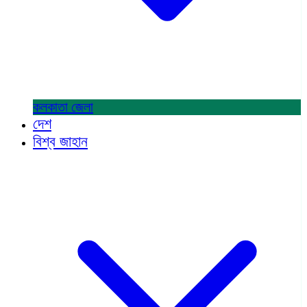
কলকাতা
জেলা
দেশ
বিশ্ব জাহান