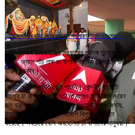
দিঘার জগন্নাথ মন্দির থেকে ধাম শব্দ অপসারণ, নতুন নাম ঘোষণা
এদিন অসমে ডাবল ইঞ্জিন সরকারের প্রসঙ্গ তুলে বার্লা
বলেন, অসমে পাঁচ লক্ষ চা বাগান শ্রমিক। সেখানে ডাবল
ইঞ্জিন সরকার।
কিন্ত ১ ইঞ্চি জমিও কেউ পায়নি। কেন্দ্রীয় বাজেটে
বাংলার চা বাগানের কথা ওঠে না বলেও অভিযোগ করেন
জন বারলা। তৃণমূলে সদ্য যোগ দেওয়া বারলার কথায়,
উত্তরবঙ্গের মানুষের সঙ্গে বিজেপি বিশ্বাসঘাতকতা
করেছে। সবচেয়ে বেশি অবহেলিত চা বাগানের মানুষরা।