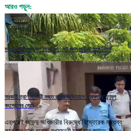
আরও পড়ুন:
মমতার অফিসে ঢুকল সিআইডি: সই জাল কাণ্ডে তুঙ্গে বিতর্ক
সরকারী ত্রাণ সামগ্রী মজুত রাখার অভিযোগে গ্রেফতার তৃণমূল
কংগ্রেসের নেতা
এরপরেই শুভেন্দু অধিকারীর বিরুদ্ধে বিস্ফোরক মন্তব্য
করে জন বার্লা বলেন, মুখ্যমন্ত্রী হতে চান শুভেন্দু