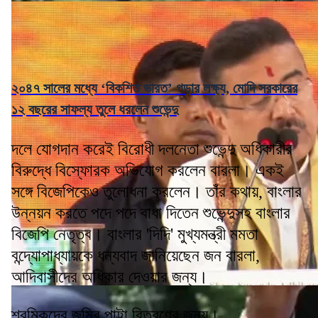
২০৪৭ সালের মধ্যে ‘বিকশিত ভারত’ গড়ার লক্ষ্য, মোদি সরকারের
১২ বছরের সাফল্য তুলে ধরলেন শুভেন্দু
দলে যোগদান করেই বিরোধী দলনেতা শুভেন্দু অধিকারীর
বিরুদ্ধে বিস্ফোরক অভিযোগ করলেন বারলা। একই
সঙ্গে বিজেপিকেও তুলোধনা করলেন। তাঁর কথায়, বাংলার
উন্নয়ন করতে পদে পদে বাধা দিতেন শুভেন্দুসহ বাংলার
বিজেপি নেতৃত্ব। বাংলার 'দিদি' মুখ্যমন্ত্রী মমতা
বন্দ্যোপাধ্যায়কে ধন্যবাদ জানিয়েছেন জন বারলা,
আদিবাসীদের অধিকার দেওয়ার জন্য।
শ্রমিকদের জমির পাট্টা বিতরণের জন্য।