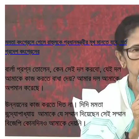
মমতা কংগ্রেসে গেলে রাহুলকে প্রধানমন্ত্রীর মুখ মানতে হবে, শর্ত
প্রদেশ কংগ্রেসের
বার্লা প্রশ্ন তোলেন, কেন সেই দল করবো, যেই দল
আমাকে কাজ করতে বাধা দেয়? আমার দল আমাকে
অপমান করেছে।
উন্নয়নের কাজ করতে দিত না। দিদি মমতা
বন্দ্যোপাধ্যায় আমাকে যে সম্মান দিয়েছেন সেই সম্মান
বিজেপি কোনদিনও আমাকে দেয়নি।