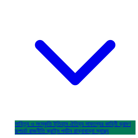
সাহিত্য ও সংস্কৃতি
ইতিহাস ঐতিহ্য
সাফল্যের কাহিনী
ভ্রমণ
রূপচর্চা
রাজনীতি
ক্রাইম
পর্যটন
রান্নাবান্না
স্বাস্থ্য