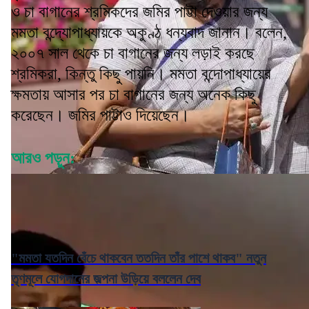
ও চা বাগানের শ্রমিকদের জমির পাট্টা দেওয়ার জন্য
মমতা বন্দ্যোপাধ্যায়কে অকুণ্ঠ ধন্যবাদ জানান। বলেন,
২০০৭ সাল থেকে চা বাগানের জন্য লড়াই করছে
শ্রমিকরা, কিন্তু কিছু পায়নি। মমতা বন্দোপাধ্যায়ের
ক্ষমতায় আসার পর চা বাগানের জন্য অনেক কিছু
করেছেন। জমির পাট্টাও দিয়েছেন।
আরও পড়ুন:
"মমতা যতদিন বেঁচে থাকবেন ততদিন তাঁর পাশে থাকব" নতুন
তৃণমূলে যোগদানের জল্পনা উড়িয়ে বললেন দেব