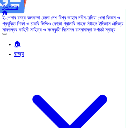
ই-পেপার
ই-পেপার
রাজ্য
কলকাতা
জেলা
দেশ
বিশ্ব জাহান
দ্বীন-দুনিয়া
খেলা
বিজ্ঞান ও
প্রযুক্তি
শিক্ষা ও চাকরি
ভিডিও
ফোটো গ্যালারি
লাইফ স্টাইল
ইতিহাস ঐতিহ্য
সাফল্যের কাহিনী
সাহিত্য ও সংস্কৃতি
বিনোদন
রান্নাবান্না
রূপচর্চা
স্বাস্থ্য
🏠︎
রাজ্য