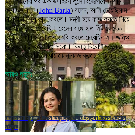
এদিন একের পর এক উদাহরণ তুলে বিজেপিকে নিশানা
করে জন বার্লা (
John Barla
) বলেন, আমি চেয়েছিলাম
চা বাগান নিয়ে কাজ করতে। মন্ত্রী হয়ে কাজ করতে গিয়ে
সব সময় বাধা পেয়েছি। রেলের সঙ্গে হাত মিলিয়ে ১৬০
কোটি টাকার হাসপাতাল তৈরি করতে চেয়েছিলাম। জমিও
চিহ্নিত করা হয়ে গিয়েছিলো। কিন্তু বিরোধী দলনেতা
শুভেন্দু অধিকারীর বাধায় কোন কাজ করতে পারিনি।
আরও পড়ুন:
রাজ্যসভায় তৃণমূলে ভাঙন অব্যাহত, এবার ইস্তফা দিলেন কোয়েল
মল্লিক