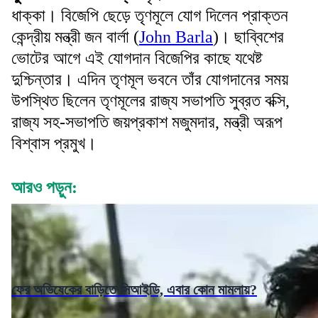
ধাক্কা। বিজেপি ছেড়ে তৃণমূলে যোগ দিলেন প্রাক্তন
কেন্দ্রীয় মন্ত্রী জন বার্লা (
John Barla
)। ছাব্বিশের
ভোটের আগে এই যোগদান বিজেপির কাছে যথেষ্ট
দুশ্চিন্তার। এদিন তৃণমূল ভবনে তাঁর যোগদানের সময়
উপস্থিত ছিলেন তৃণমূলের রাজ্য সভাপতি সুব্রত বক্সি,
রাজ্য সহ-সভাপতি জয়প্রকাশ মজুমদার, মন্ত্রী অরূপ
বিশ্বাস প্রমুখ।
আরও পড়ুন:
ফের অভিষেকের বাড়িতে সিআইডি, এবার কোন মামলায়?