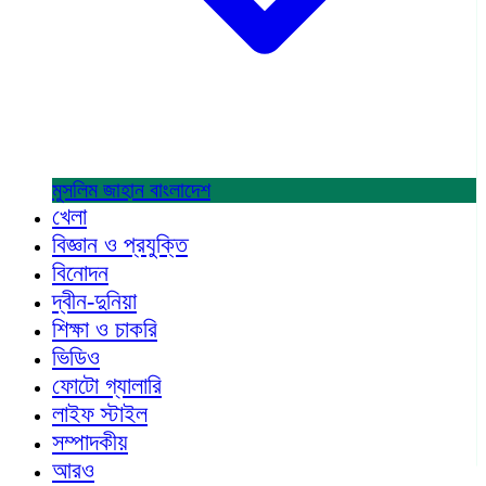
মুসলিম জাহান
বাংলাদেশ
খেলা
বিজ্ঞান ও প্রযুক্তি
বিনোদন
দ্বীন-দুনিয়া
শিক্ষা ও চাকরি
ভিডিও
ফোটো গ্যালারি
লাইফ স্টাইল
সম্পাদকীয়
আরও