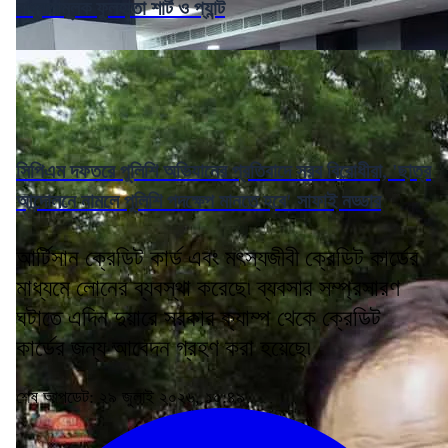
বাধ্যতামূলক ফুলহাতা শার্ট ও প্যান্ট
সিপিএম দফতরে পুলিশি অভিযানের প্রতিবাদে সরব বিরোধীরা, 'ছাত্র
আন্দোলনে নামলে পুলিশি পদক্ষেপ মানতে হবে' সাফাই নড্ডার
আর্টিসান ক্রেডিট কার্ড এবং মৎস্যজীবী ক্রেডিট কার্ডের
মাধ্যমে লোনের ব্যবস্থা করেছে৷ ব্যবসার সম্প্রসারণ
ঘটাতে এদিন দুয়ারে সরকার ক্যাম্প থেকে ক্রেডিট
কার্ডের জন্য আবেদন গ্রহণ করা হয়েছে৷
শেষ আপডেট: ২৯ জুলাই ২০২৬, ১০:৪৯