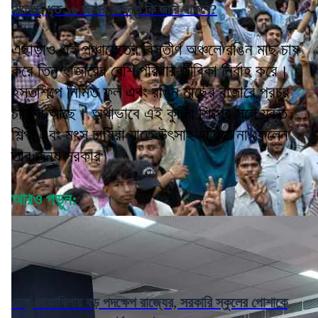
মিলেছে ধৃত ১৬ জনের, তদন্ত কি জারি থাকবে?
এছাড়াও এই পঞ্চায়েতের বিস্তীর্ণ অঞ্চলে রঙিন মাছ চাষ
করে তিন হাজারের বেশি পরিবার জীবিকা নির্বাহ করে।
হস্তশিল্পে নির্মিত ফুল এবং রঙিন মাছের বাজারে প্রচুর
চাহিদা আছে। অর্থাভাবে এই কুটির শিল্পের সঙ্গে যুক্ত
শিল্পী এবং মৎস চাষিরা যাতে উৎসাহ হারিয়ে না ফেলেন
তার জন্য সরকার
আরও পড়ুন:
ডেঙ্গু মোকাবিলায় বড় পদক্ষেপ রাজ্যের, সরকারি স্কুলের পোশাকে