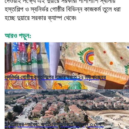
দেওয়াই লক্ষ্যে এই দুয়ারে সরকার৷ পাশাপাশি স্থানীয়
হস্তশিল্প ও স্বনির্ভর গোষ্ঠীর বিভিন্ন কাজকর্ম তুলে ধরা
হচ্ছে দুয়ারে সরকার ক্যাম্প থেকে৷
আরও পড়ুন:
স্বনির্ভর গোষ্ঠীর হস্তশিল্পের বাজার ধরতে ১২ মউ রাজ্যের
ইসরাইলের ‘অবৈধ’ বসতি সম্প্রসারণে উদ্বিগ্ন ৩ দেশ