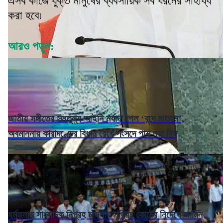
এসব কাজে যুক্ত মানুষের ব্যবসায়িক সব ধরনের সাহায্য
করা হবে৷
আরও পড়ুন:
জাতীয় সঙ্গীতের সমতুল্য আইনি মর্যাদা পেল ‘বন্দে মাতরম’,
অবমাননায় কারাদণ্ডের বিধান রেখে সংসদে পাশ নয়া বিল
ধর্মতলায় সাংবাদিক নিগ্রহ মামলায় সুপ্রিম কোর্টের নির্দেশে জামিন