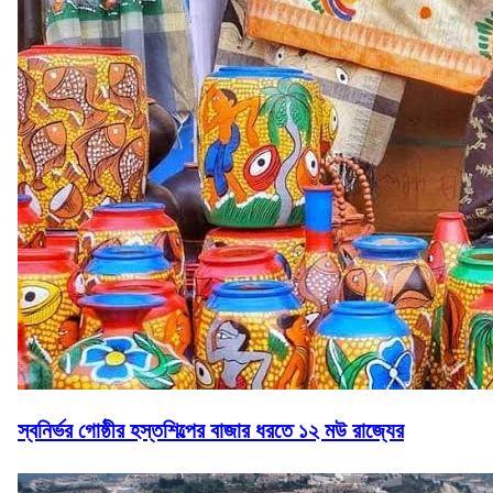
স্বনির্ভর গোষ্ঠীর হস্তশিল্পের বাজার ধরতে ১২ মউ রাজ্যের