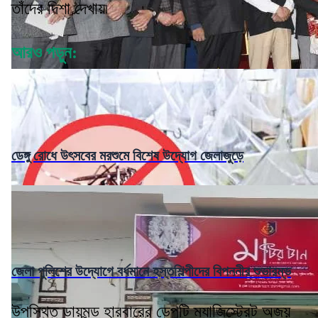
তাঁদের দিশা দেখায়৷
আরও পড়ুন:
ডেঙ্গু রোধে উৎসবের মরশুমে বিশেষ উদ্যোগ জেলাজুড়ে
জেলা পুলিশের উদ্যোগে বর্ধমানে হস্তশিল্পীদের বিপননীর শুভারম্ভ
উপস্থিত ডায়মন্ড হারবারের ডেপুটি ম্যাজিস্ট্রেট অজয়