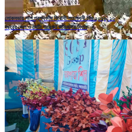
লোকসভায় পাশ প্রশ্নফাঁস বিরোধী সংশোধনী বিল ২০২৬, ১০
বছরের জেল ও মোটা অঙ্কের জরিমানার বিধান