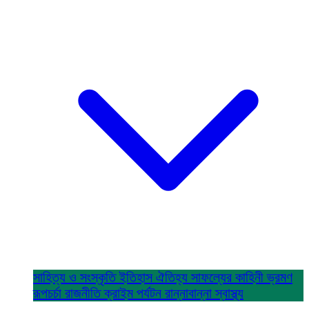
সাহিত্য ও সংস্কৃতি
ইতিহাস ঐতিহ্য
সাফল্যের কাহিনী
ভ্রমণ
রূপচর্চা
রাজনীতি
ক্রাইম
পর্যটন
রান্নাবান্না
স্বাস্থ্য