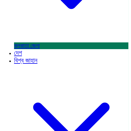
কলকাতা
জেলা
দেশ
বিশ্ব জাহান