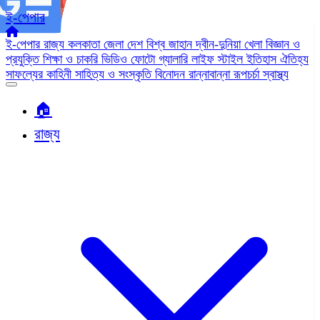
ই-পেপার
ই-পেপার
রাজ্য
কলকাতা
জেলা
দেশ
বিশ্ব জাহান
দ্বীন-দুনিয়া
খেলা
বিজ্ঞান ও
প্রযুক্তি
শিক্ষা ও চাকরি
ভিডিও
ফোটো গ্যালারি
লাইফ স্টাইল
ইতিহাস ঐতিহ্য
সাফল্যের কাহিনী
সাহিত্য ও সংস্কৃতি
বিনোদন
রান্নাবান্না
রূপচর্চা
স্বাস্থ্য
🏠︎
রাজ্য