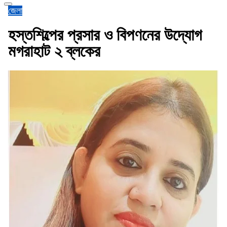
জেলা
হস্তশিল্পের প্রসার ও বিপণনের উদ্যোগ
মগরাহাট ২ ব্লকের